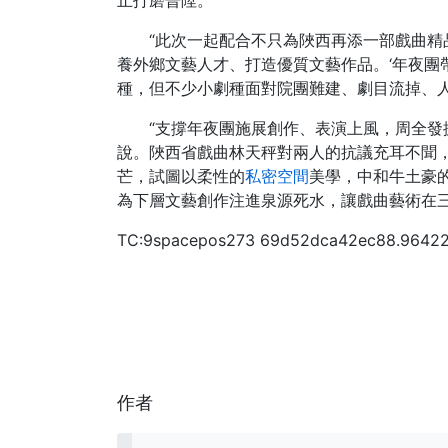
止打磨晉陞。
“此次一起配合不只為陜西再添一部戲曲精
養外鄉文藝人才、打造優質文藝作品。‘年夜團
種，但不少小劇種面對院團難建、劇目流掉、
“支撐年夜團施展創作、表演上風，周全發
說。陜西省戲曲林天秤對兩人的抗議充耳不聞
芒，試圖以柔性的
私密空間
美學，中和牛土豪
為下層文藝創作注進泉源死水，讓戲曲藝術在
TC:9spacepos273 69d52dca42ec88.9642
作者