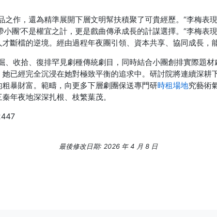
品之作，還為精準展開下層文明幫扶積聚了可貴經歷。”李梅表
帶小團’不是權宜之計，更是戲曲傳承成長的計謀選擇。”李梅表
人才斷檔的逆境。經由過程年夜團引領、資本共享、協同成長，
掘、收拾、復排罕見劇種傳統劇目，同時結合小團創排實際題材
，她已經完全沉浸在她對極致平衡的追求中。研討院將連續深耕
的粗暴財富。範疇，向更多下層劇團保送專門研
時租場地
究藝術
三秦年夜地深深扎根、枝繁葉茂。
2447
最後修改日期: 2026 年 4 月 8 日