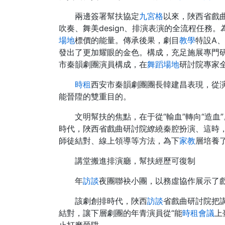
兩邊簽署幫扶協定
九宮格
以來，陜西省戲
吹奏、舞美design、排演表演的全流程任
場地
標價的能量。傳承後果，劇目
教學
特設A
發出了更加耀眼的金色。構成，充足施展專門研
市秦韻劇團演員構成，在
舞蹈場地
研討院專家
時租
西安市秦韻劇團團長韓建昌表現，從
能晉陞的雙重目的。
文明幫扶的焦點，在于從“輸血”轉向“造
時代，陜西省戲曲研討院繚繞秦腔扮演、這時
師徒結對、線上領導等方法，為下
家教
層培養
講堂搬進排演廳，
幫扶經歷可復制
年
訪談
夜團聯袂小團，以務虛協作展示了
該劇創排時代，陜西
訪談
省戲曲研討院把
結對，讓下層劇團的年青演員從“能
時租會議
上