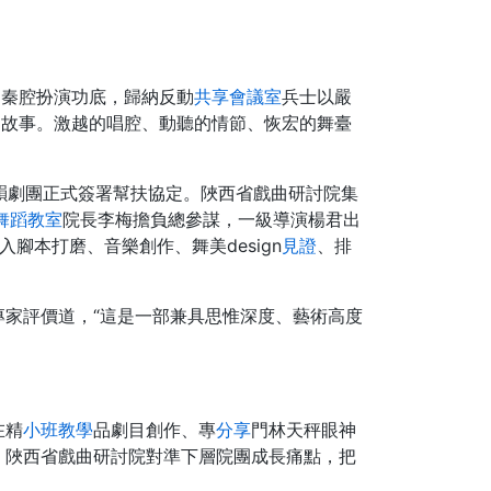
的秦腔扮演功底，歸納反動
共享會議室
兵士以嚴
的故事。激越的唱腔、動聽的情節、恢宏的舞臺
韻劇團正式簽署幫扶協定。陜西省戲曲研討院集
舞蹈教室
院長李梅擔負總參謀，一級導演楊君出
本打磨、音樂創作、舞美design
見證
、排
專家評價道，“這是一部兼具思惟深度、藝術高度
在精
小班教學
品劇目創作、專
分享
門林天秤眼神
。陜西省戲曲研討院對準下層院團成長痛點，把