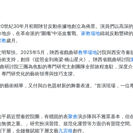
。
20世紀30年月初期陜甘反動依據地創立為佈景。演員們以高深
地步，在革命派的“圍殲”中浴血奮戰、
家教場地
鑄就反動豐碑
家教
歲月。
明幫扶。2025年5月，陜西省戲曲研
教學場地
討院與西安市秦
術支持，創排《從照金到南梁·橋山星火》。陜西省戲曲研討院
曲研討院三團為焦點的專門研究主創團隊全部旅程進駐，深度介入腳
、專門研究化的藝術領導與技巧支撐。
腔的藝術精華，又付與白色題材新的舞臺表達。”首演現場，一位
的平易近營秦腔院團，有穩固的表
聚會
演步隊與不雅眾基本，但
的無價之重。」研究扮演晉陞、規范化運營等方面仍有晉陞空間
到下層，全鏈條賦能下層文藝
九宮格
創作。