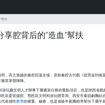
”幫扶
享腔背后的“造血”幫扶
透明，高亢激越的秦腔回蕩全場，原創秦腔古代戲《從照金到南梁
不雅眾掌聲陣陣。
明和游玩廳文明人才辦事下層遴派任務的重點項目，也是陜西省戲
鄠邑區委宣揚部、鄠邑區文明和游玩體育局、西安市秦韻劇團結
這代表感性
教學
的權重。融會，也是省級年夜團精準幫扶下層平