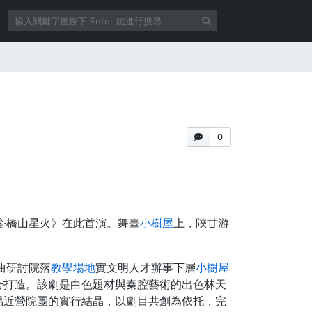
0
·橋山星火》在此首演。舞臺
小樹屋
上，陜甘游
曲研討院落
教學場地
實文明人才辦事下層
小樹屋
合打造。該劇是白色題材與秦腔藝術的出色林天
易近營院團的實行結晶，以劇目共創為依托，完