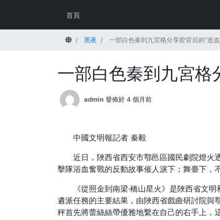
首頁
首頁
黑夜
一部白色秦到九宮格分享腔背后的“造血
一部白色秦到九宮格分
admin
發佈於 4 個月前
中國文明報記者 秦毅
近日，陜西省西安市鄠邑區國民劇院燈火
擊隊浴血奮戰的反動故事催人淚下；舞臺下，
《從照金到南梁·橋山星火》是陜西省文
遴派任務的主要結果，由陜西省戲曲研討院與
秤首先將蕾絲絲帶優雅地繫在自己的右手上，