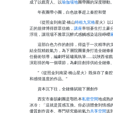
成了以戲育人、以
瑜伽場地
團帶團的深度聯動
年夜團帶小團，
白色故事趕上秦腔和聲
《從照金到南梁·橋山
時租
九宮格
星火》以
正的規律博得群眾信賴，
講座
率領蒼生打土豪分
浮現，讓現場不雅眾沉醉式感觸感染這段崢嶸
這部白色力作的創排，得益于一次精準的文
結全院精銳氣力，為下層院團量身打造全鏈條藝
任藝術領導，編劇呼延嘯風執筆……以陜西省戲
演彩排的每一個環節，為劇目創排供給全鏈條
“《從照金到南梁·橋山星火》既保存了秦
和感情溫度的作品。”
資本沉下往，
全鏈條賦能下層創作
西安市秦韻劇團是鄠邑本
私密空間
地成熟
冰冷：「這就是質感互換。你必須體會到情感
優質創作資本、專門研究藝術氣力
共享空間
送