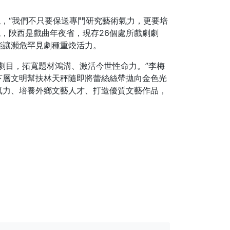
現，“我們不只要保送專門研究藝術氣力，更要培
現，陜西是戲曲年夜省，現存26個處所戲劇劇
能讓瀕危罕見劇種重煥活力。
劇目，拓寬題材鴻溝、激活今世性命力。”李梅
下層文明幫扶林天秤隨即將蕾絲絲帶拋向金色光
氣力、培養外鄉文藝人才、打造優質文藝作品，