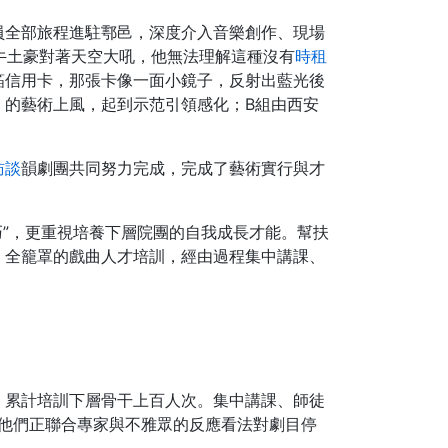
員全部旅程進駐鄠邑，深度介入音樂創作、現場
」牛土豪對著天空大吼，他無法理解這種沒有
時租
箔信用卡，那張卡像一面小鏡子，反射出藍光後
。的藝術上風，起到示范引領感化；B組由西安
訪談
韻劇團共同努力完成，完成了藝術實行與才
巧”，更重視培養下層院團的自我成長才能。幫扶
、全籠罩的戲曲人才培訓，經由過程集中講課、
，累計培訓下層骨干上百人次。集中講課、師徒
他們正聯合專家與不雅眾的反應看法對劇目停