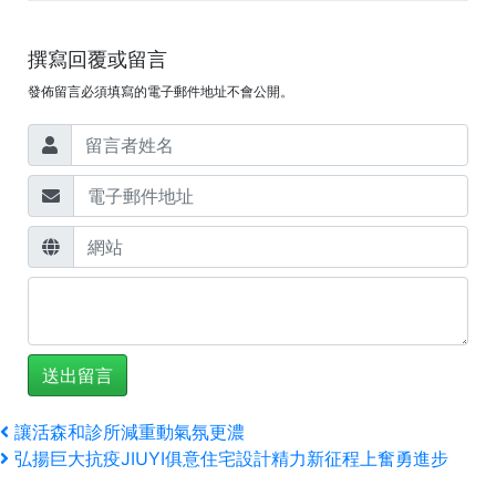
撰寫回覆或留言
發佈留言必須填寫的電子郵件地址不會公開。
文
上
讓活森和診所減重動氣氛更濃
一
下
弘揚巨大抗疫JIUYI俱意住宅設計精力新征程上奮勇進步
章
篇
一