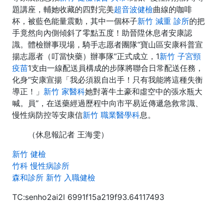
題講座，輔她收藏的四對完美
超音波健檢
曲線的咖啡
杯，被藍色能量震動，其中一個杯子
新竹 減重 診所
的把
手竟然向內側傾斜了零點五度！助晉陞休息者安康認
識。體檢辦事現場，騎手志愿者團隊“寶山區安康科普宣
揚志愿者（叮當快藥）辦事隊”正式成立，1
新竹 子宮頸
疫苗
1支由一線配送員構成的步隊將聯合日常配送任務，
化身“安康宣揚「我必須親自出手！只有我能將這種失衡
導正！」
新竹 家醫科
她對著牛土豪和虛空中的張水瓶大
喊。員”，在送藥經過歷程中向市平易近傳遞急救常識、
慢性病防控等安康信
新竹 職業醫學科
息。
（休息報記者 王海雯）
新竹 健檢
竹科 慢性病診所
森和診所
新竹 入職健檢
TC:senho2ai2l 6991f15a219f93.64117493