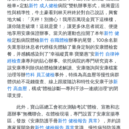
檢車+定點
新竹 成人健檢
病院”雙軌辦事形式，統籌靈活
性與精準性，牛土豪看到林天秤終於對自己說話，興奮
地大喊：「天秤！別擔心！我用百萬現金買下這棟樓，
讓你隨意破壞！這就是愛！」讓更多休息者就近、便捷
地享用安康保證辦事。當天的運動也拉開了本年
新竹 健
檢
定點病院體檢
新竹 在職體檢
辦事的尾聲，100余名新
失業形狀休息者代榜樣先體驗了量身定制的安康體檢套
餐，并感觸感染到了“幸福縱貫車·寶樂惠”安
新竹 自律神
經檢查
康專列的貼心辦事。依托病院的專門研究資本，
該安康專列除供給體檢陳述解讀、安康徵詢與安康檔案
治理等辦
竹科 員工健檢
事外，特殊為高血壓等慢性病群
體供給不花錢復查、線上跟蹤隨訪和特性化安康干涉
新
竹 高血壓
，構成“體檢診斷—專列干涉—連續治理”的閉
環支撐。
此外，寶山區總工會初次測驗考試“體檢、宣教和志
愿辦事”無機聯合。在體檢現場，專門設置了安康宣揚專
區，發放《安康防護手冊
新竹 健檢報告 異常
》，并約請
專家展開急救
新竹 健檢報告 異常
常識、慢性病預防等專