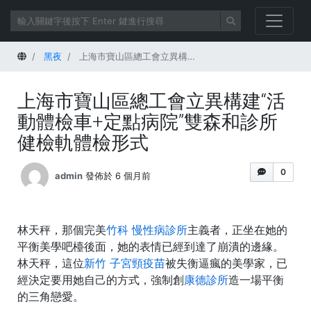
首頁
黑夜
上海市寶山區總工會立異構建“活動體檢車+定點病院”雙森和診所健檢軌體檢形式
上海市寶山區總工會立異構建“活
動體檢車+定點病院”雙森和診所
健檢軌體檢形式
0
admin
發佈於 6 個月前
林天秤，那個完美
竹科 慢性病診所
主義者，正坐在她的
平衡美學吧檯後面，她的表情已經到達了崩潰的邊緣。
林天秤，這位
新竹 子宮頸疫苗
被失衡逼瘋的美學家，已
經決定要用她自己的方式，強制創
康德診所
造一場平衡
的三角戀愛。