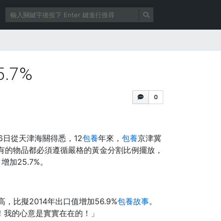
.7%
0
6日從天津海關得悉，12
包養
年來，
包養
京津冀
有的物品都必須遵循嚴格的黃金分割比例擺放，
增加25.7%。
，比擬2014年出口值增加56.9%
包養故事
。
！我的心意是實實在在的！」