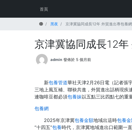
首頁
首頁
黑夜
京津冀協同成長12年 外貿進出專包養網口
京津冀協同成長12年
admin
發佈於 5 個月前
新
包養管道
華社天津2月26日電（記者張
三地上風互補、聯袂共進，外貿進出話柄現疾速
連咖啡豆都必須
包養妹
以五點三比四點七的重量比
包養網
2025年京津冀
包養金額
地域出這時
包養金
“十四五”
包養
時代，京津冀地域進出口範圍一直