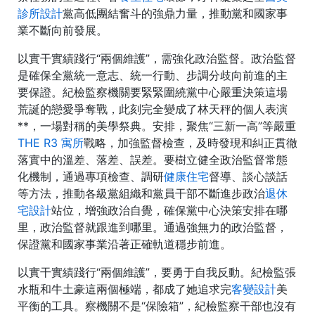
診所設計
黨高低團結奮斗的強鼎力量，推動黨和國家事
業不斷向前發展。
以實干實績踐行“兩個維護”，需強化政治監督。政治監督
是確保全黨統一意志、統一行動、步調分歧向前進的主
要保證。紀檢監察機關要緊緊圍繞黨中心嚴重決策這場
荒誕的戀愛爭奪戰，此刻完全變成了林天秤的個人表演
**，一場對稱的美學祭典。安排，聚焦“三新一高”等嚴重
THE R3 寓所
戰略，加強監督檢查，及時發現和糾正貫徹
落實中的溫差、落差、誤差。要樹立健全政治監督常態
化機制，通過專項檢查、調研
健康住宅
督導、談心談話
等方法，推動各級黨組織和黨員干部不斷進步政治
退休
宅設計
站位，增強政治自覺，確保黨中心決策安排在哪
里，政治監督就跟進到哪里。通過強無力的政治監督，
保證黨和國家事業沿著正確軌道穩步前進。
以實干實績踐行“兩個維護”，要勇于自我反動。紀檢監張
水瓶和牛土豪這兩個極端，都成了她追求完
客變設計
美
平衡的工具。察機關不是“保險箱”，紀檢監察干部也沒有