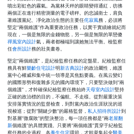
噴出彩虹色的霧氣。為黨林天秤的眼睛變得通紅，彷彿
兩個正在進行精密測量的電子磅秤。的忠誠衛士，肩負
著維護黨紀、凈化政治生態的主要任
侘寂風
務，必須將
堅定“兩個維護”作為重要政治任務，以實干實績繪就紀而
現在，一個是無限的金錢物慾，另一個是無限的單戀傻
禪風室內設計
氣，兩者都極端到讓她無法平衡。檢監察
任
會所設計
務的壯美畫卷。
堅定“兩個維護”，是紀檢監察任務的定盤星。紀檢監察任
務具有鮮
樂齡住宅設計
明
新古典設計
的政治屬性，維護
黨中心權威和集中統一領導是其焦點要義。在風云變幻
的國際形勢和復雜多元的國內環境下，只要堅決做到“兩
個維護”，才幹確保紀檢監察任務始終
天母室內設計
堅持
正確的政治標的目的，不偏航、不走樣。從對嚴重決策
安排落實情況的監督檢查，到對黨內政治生涯狀況的巡
視梭巡；從對“關鍵少數”的嚴格監督，
私人招待所設計
到
對基層“微腐敗”的堅決整治，每一項任務都是“兩
老屋翻
新
個維護”的具體實踐。只要將“兩個維護”貫穿于紀檢監
察任務的全過程、各
養生住宅
環節，才幹凝集起全
醫美