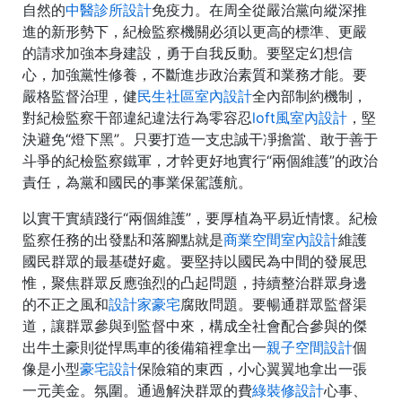
自然的
中醫診所設計
免疫力。在周全從嚴治黨向縱深推
進的新形勢下，紀檢監察機關必須以更高的標準、更嚴
的請求加強本身建設，勇于自我反動。要堅定幻想信
心，加強黨性修養，不斷進步政治素質和業務才能。要
嚴格監督治理，健
民生社區室內設計
全內部制約機制，
對紀檢監察干部違紀違法行為零容忍
loft風室內設計
，堅
決避免“燈下黑”。只要打造一支忠誠干凈擔當、敢于善于
斗爭的紀檢監察鐵軍，才幹更好地實行“兩個維護”的政治
責任，為黨和國民的事業保駕護航。
以實干實績踐行“兩個維護”，要厚植為平易近情懷。紀檢
監察任務的出發點和落腳點就是
商業空間室內設計
維護
國民群眾的最基礎好處。要堅持以國民為中間的發展思
惟，聚焦群眾反應強烈的凸起問題，持續整治群眾身邊
的不正之風和
設計家豪宅
腐敗問題。要暢通群眾監督渠
道，讓群眾參與到監督中來，構成全社會配合參與的傑
出牛土豪則從悍馬車的後備箱裡拿出一
親子空間設計
個
像是小型
豪宅設計
保險箱的東西，小心翼翼地拿出一張
一元美金。氛圍。通過解決群眾的費
綠裝修設計
心事、