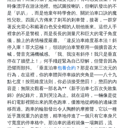
時像漂浮在游泳池裡。他試圖按喇叭，但喇叭發出的不
是「叭叭」，而是他童年時學會的、關於泊車口訣的魔
性兒歌。四面八方傳來了刺耳的剎車聲，接著，一群穿
著反光背心和戴著白色安全帽的人朝他衝來。這些人手
裡拿的不是警棍，而是長長的測量尺和巨大的電子角度
儀，臉上的表情極度嚴肅。「違反泊車維度基本法！斜
停入庫！罪大惡極！」領頭的泊車警察用一個擴音器大
喊，聲音充滿機械感。「我、我沒有斜停！我只是垂直
停在了牆壁上！」何手殘趕緊為自己辯解，但聲音因為
恐懼而顫抖。「垂直泊車
包養合約
？那是在第三次元的
行為，在這裡，你的車體與停車線的夾角是——八十九
點七度！按照維度法則，你必須接受懲罰！」懲罰的內
容是：無限次觀看一部名為**《新手泊車七百次失敗集
錦》的紀錄片，直到哭泣為止。就在這時，一輛像是從
科幻電影裡開出來的黑色跑車，優雅地從網格的邊緣漂
移而過。跑車的輪胎發出令人陶醉的摩擦聲，它以一種
近乎蔑視重力的姿態，精準地停進了一個只有它車身尺
寸寬度的停車格中。那泊車的過程就像一場舞蹈，流