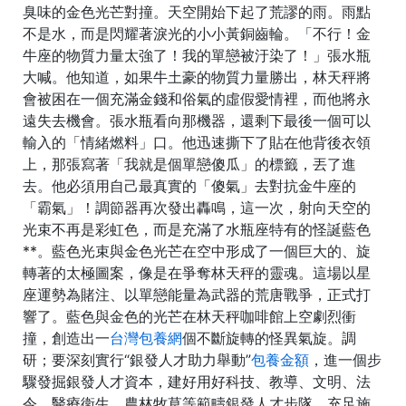
臭味的金色光芒對撞。天空開始下起了荒謬的雨。雨點
不是水，而是閃耀著淚光的小小黃銅齒輪。「不行！金
牛座的物質力量太強了！我的單戀被汙染了！」張水瓶
大喊。他知道，如果牛土豪的物質力量勝出，林天秤將
會被困在一個充滿金錢和俗氣的虛假愛情裡，而他將永
遠失去機會。張水瓶看向那機器，還剩下最後一個可以
輸入的「情緒燃料」口。他迅速撕下了貼在他背後衣領
上，那張寫著「我就是個單戀傻瓜」的標籤，丟了進
去。他必須用自己最真實的「傻氣」去對抗金牛座的
「霸氣」！調節器再次發出轟鳴，這一次，射向天空的
光束不再是彩虹色，而是充滿了水瓶座特有的怪誕藍色
**。藍色光束與金色光芒在空中形成了一個巨大的、旋
轉著的太極圖案，像是在爭奪林天秤的靈魂。這場以星
座運勢為賭注、以單戀能量為武器的荒唐戰爭，正式打
響了。藍色與金色的光芒在林天秤咖啡館上空劇烈衝
撞，創造出一
台灣包養網
個不斷旋轉的怪異氣旋。調
研；要深刻實行“銀發人才助力舉動”
包養金額
，進一個步
驟發掘銀發人才資本，建好用好科技、教導、文明、法
令、醫療衛生、農林牧草等範疇銀發人才步隊，充足施