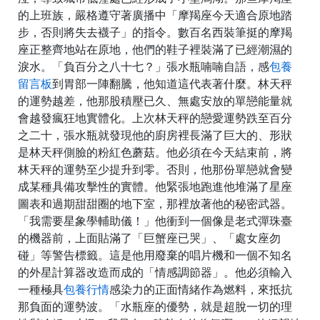
的上班族，嚴格遵守著廣播中「摩羯座今天適合原地踏
步，否則將失去襪子」的指令。數百名西裝筆挺的摩羯
座正整齊地站在原地，他們的鞋子裡裝滿了已經潮濕的
淚水。「負百分之八十七？」張水瓶喃喃自語，感
包養
留言板
到胃部一陣翻騰，他知道這代表著什麼。林天秤
的運勢越差，他那股積壓已久、無處安放的單戀能量就
會越發瘋狂地實體化。上次林天秤的戀愛運勢跌至百分
之二十，張水瓶就發現他的廚房裡長滿了巨大的、形狀
是林天秤側臉的粉紅色蘑菇。他必須在今天結束前，將
林天秤的運勢至少提升到零。否則，他那份單戀就會變
成某種具備攻擊性的實體。他緊張地跑進他堆滿了星座
圖表和過期甜甜圈的地下室，那裡放著他的秘密武器。
「我需要星象學輔助儀！」他衝到一個像是老式彈珠臺
的機器前，上面貼滿了「巨蟹座已哭」、「處女座勿
碰」等警告標籤。這是他用廢棄的唱片機和一個不知名
的外星計算器改造而成的「情感調節器」。他必須輸入
一種極具
包養行情
感染力的正面情緒作為燃料，來抵抗
那負面的運勢波。「水瓶座的優勢，就是超脫一切的理