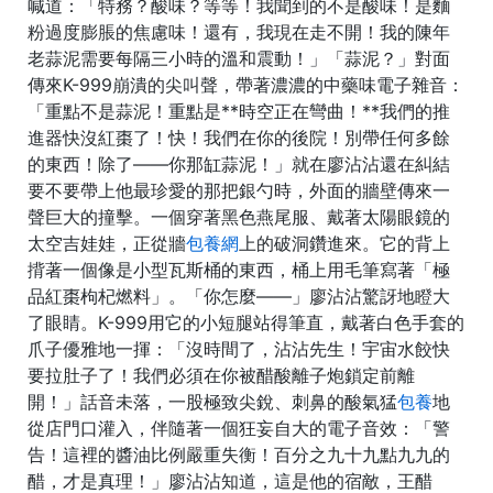
喊道：「特務？酸味？等等！我聞到的不是酸味！是麵
粉過度膨脹的焦慮味！還有，我現在走不開！我的陳年
老蒜泥需要每隔三小時的溫和震動！」「蒜泥？」對面
傳來K-999崩潰的尖叫聲，帶著濃濃的中藥味電子雜音：
「重點不是蒜泥！重點是**時空正在彎曲！**我們的推
進器快沒紅棗了！快！我們在你的後院！別帶任何多餘
的東西！除了——你那缸蒜泥！」就在廖沾沾還在糾結
要不要帶上他最珍愛的那把銀勺時，外面的牆壁傳來一
聲巨大的撞擊。一個穿著黑色燕尾服、戴著太陽眼鏡的
太空吉娃娃，正從牆
包養網
上的破洞鑽進來。它的背上
揹著一個像是小型瓦斯桶的東西，桶上用毛筆寫著「極
品紅棗枸杞燃料」。「你怎麼——」廖沾沾驚訝地瞪大
了眼睛。K-999用它的小短腿站得筆直，戴著白色手套的
爪子優雅地一揮：「沒時間了，沾沾先生！宇宙水餃快
要拉肚子了！我們必須在你被醋酸離子炮鎖定前離
開！」話音未落，一股極致尖銳、刺鼻的酸氣猛
包養
地
從店門口灌入，伴隨著一個狂妄自大的電子音效：「警
告！這裡的醬油比例嚴重失衡！百分之九十九點九九的
醋，才是真理！」廖沾沾知道，這是他的宿敵，王醋