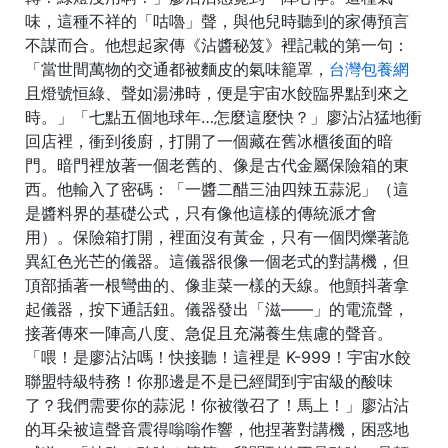
味，這種不祥的「咕嚕」聲，與他兒時聽到的家傳預言
不謀而合。他想起家傳《沾醬秘笈》裡記載的第一句：
「當世間萬物的交通都被麵皮的氣味籠罩，
台灣包養網
且燈號恒綠、聲如湯沸時，便是宇宙水餃臨界點到來之
時。」「七點五個地球年…怎麼這麼快？」廖沾沾猛地衝
回店裡，衝到後廚，打開了一個藏在舊冰櫃後面的暗
門。暗門裡放著一個老舊的、像是古代金屬保險箱的東
西。他輸入了密碼：「一醬二醋三油四辣五蒜泥」（這
是醬料界的基礎公式，只有像他這樣的傳統派才會
用）。保險箱打開，裡面沒有黃金，只有一個閃爍著詭
異紅色光芒的儀器。這儀器很像一個老式的對講機，但
頂部插著一根彎曲的、像韭菜一樣的天線。他顫抖著拿
起儀器，按下通話鈕。儀器發出「滋——」的電流聲，
接著傳來一陣高八度、急促且充滿養生焦慮的聲音。
「喂！是廖沾沾嗎！快接聽！這裡是 K-999！宇宙水餃
聯盟特級特務！你那邊是不是已經聞到宇宙級的酸味
了？我們需要你的蒜泥！你被徵召了！馬上！」廖沾沾
的耳朵被這聲音震得嗡嗡作響，他捏著對講機，困惑地