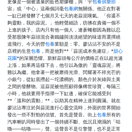
更像是一個被遺棄的藍色塑膠棚，與「宇
包養俱樂部
宙」或「中心」這兩個詞毫
包養網
無關係。他正在對著
一缸已經發酵了七個月又七天的老蒜泥嘆氣。「你還不
夠靈動，我的蒜泥。」他輕聲細語，彷彿在責備一個不
上進的孩子。店內只有他一個人，連蒼蠅都因為難以忍
受那股陳年蒜頭混合著鐵鏽與淡淡絕望的味道而選擇繞
道飛行。今天的營
包養
業額是：零。廖沾沾不安的不是
店裡的生意
包養
，而是他對**「蒜泥成本焦慮症」*
甜心
花園
*的深層恐懼。新鮮蒜頭每公斤的價格正在以超光速
上漲，如果再這樣下去，他引以為傲的「靈魂蒜泥」將
難以為繼。他拿著一把被磨得光滑、閃耀著不祥光芒的
小銀勺，從缸底撈起一坨濃稠的、顏色介於灰綠與土黃
之間的發酵物。這蒜泥被他照顧得像稀世珍寶，每隔三
小時，他就要用手指彈一下缸邊，確保它能感受到
**「溫和的震動」**，以助其在精神上達到圓滿。就在
廖沾沾專注於與蒜泥進行心靈交流時，外面的世界開始
發出一些不對勁的信號。首先是聲音。街上
包養
所有的
汽車喇叭同時發出了一個持續不斷、低沉且潮濕的「咕
嚕——咕嚕——」聲。這聲音不是引擎聲，也不是正常