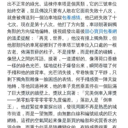
出不正常的綠光。這棟停車塔是個異類，它的三號車位
始終空著，並且傳說只要有人敢在它面前失敗十八次，
就會被傳送到一個泊車地獄
包養感情
。他已經失敗了十
七次。現在是第十八次。他打了方向盤，車頭朝著銅獨
角獸的方向猛地偏轉。後視鏡發出最後
甜心寶貝包養網
的溫柔提醒：「再見，世界。」他沒有撞上獨角獸，但
他那顫抖的車尾卻擦到了停車塔三號車位入口處的一根
古老、佈滿苔蘚的柱子。不是撞擊，而是輕柔的碰觸，
像戀人之間的耳語。接著，一道濃郁的、像薄荷口香糖
一樣的綠色光芒。猛地從柱子爆發出來，瞬間吞噬了何
手殘和他的掀背車。光芒消失後，窄巷恢復了平靜，只
剩下獨角獸雕像一臉困惑的表情。何手殘感覺一陣天旋
地轉，等他回過神來，他的車子竟然垂直停在一個貼滿
了巨大獎狀的牆壁上。獎狀上寫著：「完美倒車入庫獎
——第零點零零零零零九度偏差。」落款人是「倒車
王」。他趕緊從車窗探出頭，發現周圍不再是熟悉的城
市街道，而是一望無際、由無數白線和編號組成的巨大
網格。這裡的空氣聞起來像是新買的輪胎和劣質香水的
混合物，而重力似乎是隨機變化的，有時感覺很重，有