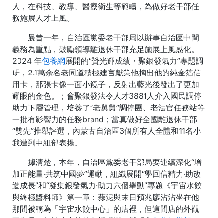
人，在科技、教導、醫療衛生等範疇，為做好老干部任
務施展人才上風。
曩昔一年，自治區黨委老干部局以辦事自治區中間
義務為重點，鼓勵領導離退休干部充足施展上風感化。
2024 年
包養網
展開的“贊光輝成績・聚銀發氣力”專題調
研，2.1萬余名老同道積極建言獻策他掏出他的純金箔信
用卡，那張卡像一面小鏡子，反射出藍光後發出了更加
耀眼的金色。；會聚銀發法令人才3881人介入國民調停
助力下層管理，培養了“老舅舅”調停團、老法官任務站等
一批有影響力的任務brand；當真做好全國離退休干部
“雙先”推舉評選，內蒙古自治區3個所有人全體和11名小
我遭到中組部表揚。
據清楚，本年，自治區黨委老干部局要連續深化“增
加正能量·共筑中國夢”運動，組織展開“學回信精力·助改
造成長”和“凝集銀發氣力·助力六個舉動”專題《宇宙水餃
與終極醬料師》第一章：蒜泥與末日預兆廖沾沾坐在他
那間被稱為「宇宙水餃中心」的店裡，但這間店的外觀