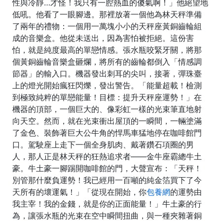
性與冷靜…才怪！我只有一腔熱血的傻氣啊！」他絕望地
低吼。他看了一眼腳邊。那裡放著一個他為林天秤準備
了兩年的禮物：一個用一萬塊小小的天秤座黃銅齒輪組
成的音樂盒。他從未送出，因為害怕被拒絕。這份害
怕，就是純度最高的單戀情感。張水瓶咬緊牙關，將那
個黃銅齒輪音樂盒砸爛，將所有的齒輪都倒入「情感調
節器」的輸入口。機器發出刺耳的尖叫，接著，彈珠臺
上的燈光開始瘋狂閃爍，發出警告。「能量超載！檢測
到極致純粹的單戀能量！目標：提升天秤座運勢！」在
機器的頂部，一個巨大的、像彩虹一樣的光束筆直地射
向天空。然而，就在光束衝出屋頂的一瞬間，一輛塗滿
了金色、裝飾著巨大公牛角的悍馬車猛地停在咖啡館門
口。駕駛座上走下一個全身肌肉、戴著鑽石項圈的男
人，那人正是林天秤的狂熱追求者——金牛座霸總牛土
豪。牛土豪一腳踢開咖啡館的門，大聲宣布：「天秤！
別管那什麼負運勢！我已經用一百噸的純金箔買下了今
天所有的壞運氣！」「從現在開始，你
包養網
的運勢由
我主宰！我的金錢，就是你的正面能量！」牛土豪的行
為，讓張水瓶的光束在空中瞬間扭曲，與一種夾雜著銅