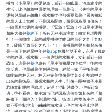
播放《小星星》的嬰兒車，感到一陣眩暈。泊車維度的
生活，比他想象中還要無理頭一百萬倍。《失控的星座
運勢與單戀狂想曲》張水瓶從他那張覆蓋著七層舊報紙
的單人床上驚醒，不是因為鬧鐘，而是因為屋頂傳來了
一陣震耳欲聾的廣播聲。「緊急！緊急！今日星座運勢
超級大修
包養網
正！所有天秤座請注意！由於月球剛剛
打了一個噴嚏，您的戀愛機率從昨日的百分之九十九點
九，陡降至負百分之八十七！」廣播員的聲音聽起來像
是一個正在經歷中年
包養app
危機的雙子座，充滿了戲劇
性的絕望。張水瓶，一個典型的水瓶座，立刻感到一陣
恐慌，這是
包養
他患有「星座預報壓力症候群」後的標
準反應。他單戀著住在隔壁棟、經營一家「平衡美學」
咖啡館的林天秤。林天秤完美得像是從黃金分割線中走
出來的藝術品。而張水瓶的人生，則像一團被獅子座暴
君隨意亂踢的毛線球，充滿了混亂與錯位。他衝到窗
邊，往外看去。整座城市已經因為這個突如其來的「超
級修正」而陷入了荒謬的混亂。街道上的雙魚座們，開
始不受控制地流下鹹鹹的海水淚，他們無法停止地哭
泣，導致城市低窪處已經形成了小型潟湖。那些摩羯座