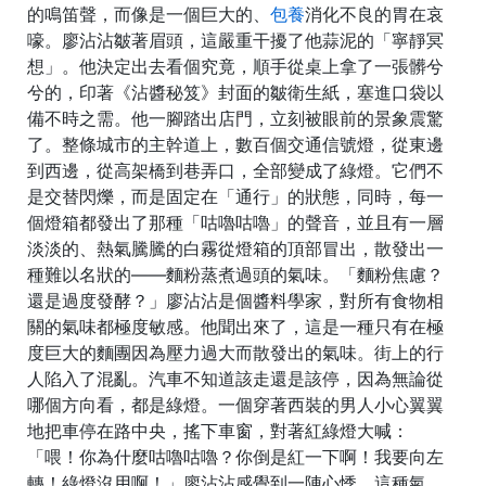
的鳴笛聲，而像是一個巨大的、
包養
消化不良的胃在哀
嚎。廖沾沾皺著眉頭，這嚴重干擾了他蒜泥的「寧靜冥
想」。他決定出去看個究竟，順手從桌上拿了一張髒兮
兮的，印著《沾醬秘笈》封面的皺衛生紙，塞進口袋以
備不時之需。他一腳踏出店門，立刻被眼前的景象震驚
了。整條城市的主幹道上，數百個交通信號燈，從東邊
到西邊，從高架橋到巷弄口，全部變成了綠燈。它們不
是交替閃爍，而是固定在「通行」的狀態，同時，每一
個燈箱都發出了那種「咕嚕咕嚕」的聲音，並且有一層
淡淡的、熱氣騰騰的白霧從燈箱的頂部冒出，散發出一
種難以名狀的——麵粉蒸煮過頭的氣味。「麵粉焦慮？
還是過度發酵？」廖沾沾是個醬料學家，對所有食物相
關的氣味都極度敏感。他聞出來了，這是一種只有在極
度巨大的麵團因為壓力過大而散發出的氣味。街上的行
人陷入了混亂。汽車不知道該走還是該停，因為無論從
哪個方向看，都是綠燈。一個穿著西裝的男人小心翼翼
地把車停在路中央，搖下車窗，對著紅綠燈大喊：
「喂！你為什麼咕嚕咕嚕？你倒是紅一下啊！我要向左
轉！綠燈沒用啊！」廖沾沾感覺到一陣心悸。這種氣