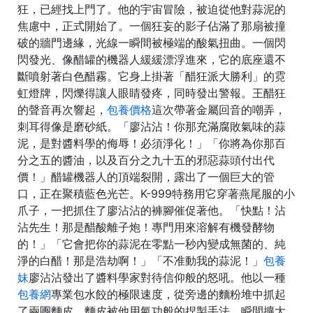
狂，已經找上門了。他的宇宙冒險，被迫從他對蒜泥的
焦慮中，正式開始了。一個狂妄的影子佔滿了那扇被撞
破的牆門邊緣，光線一瞬間被極端的酸氣扭曲。一個閃
閃發光、像醋罐的機器人緩緩漂浮進來，它的底座還不
斷噴射著白色醋霧。它身上掛著「醋狂派大勝利」的霓
虹燈牌，閃爍得讓人眼睛發疼，同時發出警報。王醋狂
的聲音再次響起，
包養價格
這次帶著金屬回音的嘲弄，
刺耳得像是磨砂紙。「廖沾沾！你那充滿腐敗氣味的蒜
泥，是對醬料學的侮辱！必須淨化！」「你將為你那百
分之五的醬油，以及百分之九十五的邪惡蒜頭付出代
價！」醋罐機器人的頂端裂開，露出了一個巨大的管
口，正在聚積藍色光芒。K-999特務用它穿著燕尾服的小
爪子，一把抓住了廖沾沾的褲腳催促著他。「快點！沾
沾先生！那是醋酸離子炮！專門用來溶解有機發酵物
的！」「它會把你的蒜泥在零點一秒內變成無菌的、純
淨的白醋！那是浩劫啊！」「不准動我的蒜泥！」
包養
妹
廖沾沾發出了醬料學家對待信仰般的怒吼。他以一種
包養網
專業包水餃的極限速度，從旁邊的麵粉堆中抓起
了兩團麵皮。麵皮被他用氣功般的捏製手法，瞬間擴大