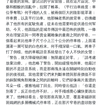
了最後的哀鳴。廖沾沾的宇宙冒險，就在這片蒜泥、中
藥和醋酸的混亂中，拉開了帷幕。《平行泊車維度：車
位爭奪戰》何手殘的人生，被兩個巨大的陰影籠罩著：
停車費，以及平行泊車。他那輛老舊的掀背車，彷彿繼
承了他所有的駕駛焦慮，從未在他需要時提供過任何幫
助。今天，他面臨的是城市傳說中最恐怖的挑戰，一條
夾在理髮店與一間專賣金屬雕像的畫廊之間的窄巷。一
個看起來比他車子尺寸小上三十公分的停車格，上面還
灑著一層可疑的白色粉末。何手殘深吸一口氣。將車子
打了倒檔。他的車載語音系統發出了令人不快的女聲：
「警告，後方障礙物距離：無限趨近於零。」「請考慮
放棄治療。」他忽略了警告，開始緩慢地倒車。他最討
厭的不是語音系統，而是那兩塊永遠在關鍵時刻自動收
折的後視鏡。當他需要它們來判斷車體與那座價值不菲
的銅製獨角獸雕像之間的距離時，它們卻像兩片羞澀的
耳朵一樣，優雅地縮了回去。同時發出低語：「你還是
別看了，反正你也停不好。」何手殘感覺心臟快要跳出
來了。他轉頭看去，發現那座高聳入雲、覆蓋著鏽跡斑
斑鐵網的多層機械式停車塔，正在那片窄巷的盡頭散發