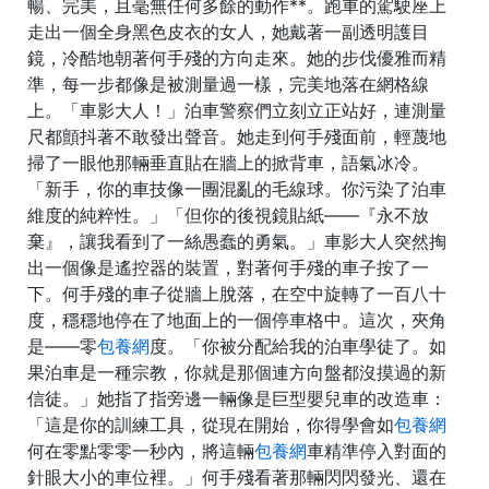
暢、完美，且毫無任何多餘的動作**。跑車的駕駛座上
走出一個全身黑色皮衣的女人，她戴著一副透明護目
鏡，冷酷地朝著何手殘的方向走來。她的步伐優雅而精
準，每一步都像是被測量過一樣，完美地落在網格線
上。「車影大人！」泊車警察們立刻立正站好，連測量
尺都顫抖著不敢發出聲音。她走到何手殘面前，輕蔑地
掃了一眼他那輛垂直貼在牆上的掀背車，語氣冰冷。
「新手，你的車技像一團混亂的毛線球。你污染了泊車
維度的純粹性。」「但你的後視鏡貼紙——『永不放
棄』，讓我看到了一絲愚蠢的勇氣。」車影大人突然掏
出一個像是遙控器的裝置，對著何手殘的車子按了一
下。何手殘的車子從牆上脫落，在空中旋轉了一百八十
度，穩穩地停在了地面上的一個停車格中。這次，夾角
是——零
包養網
度。「你被分配給我的泊車學徒了。如
果泊車是一種宗教，你就是那個連方向盤都沒摸過的新
信徒。」她指了指旁邊一輛像是巨型嬰兒車的改造車：
「這是你的訓練工具，從現在開始，你得學會如
包養網
何在零點零零一秒內，將這輛
包養網
車精準停入對面的
針眼大小的車位裡。」何手殘看著那輛閃閃發光、還在