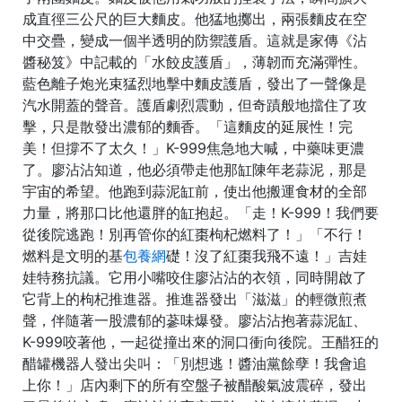
成直徑三公尺的巨大麵皮。他猛地擲出，兩張麵皮在空
中交疊，變成一個半透明的防禦護盾。這就是家傳《沾
醬秘笈》中記載的「水餃皮護盾」，薄韌而充滿彈性。
藍色離子炮光束猛烈地擊中麵皮護盾，發出了一聲像是
汽水開蓋的聲音。護盾劇烈震動，但奇蹟般地擋住了攻
擊，只是散發出濃郁的麵香。「這麵皮的延展性！完
美！但撐不了太久！」K-999焦急地大喊，中藥味更濃
了。廖沾沾知道，他必須帶走他那缸陳年老蒜泥，那是
宇宙的希望。他跑到蒜泥缸前，使出他搬運食材的全部
力量，將那口比他還胖的缸抱起。「走！K-999！我們要
從後院逃跑！別再管你的紅棗枸杞燃料了！」「不行！
燃料是文明的基
包養網
礎！沒了紅棗我飛不遠！」吉娃
娃特務抗議。它用小嘴咬住廖沾沾的衣領，同時開啟了
它背上的枸杞推進器。推進器發出「滋滋」的輕微煎煮
聲，伴隨著一股濃郁的蔘味爆發。廖沾沾抱著蒜泥缸、
K-999咬著他，一起從撞出來的洞口衝向後院。王醋狂的
醋罐機器人發出尖叫：「別想逃！醬油黨餘孽！我會追
上你！」店內剩下的所有空盤子被醋酸氣波震碎，發出