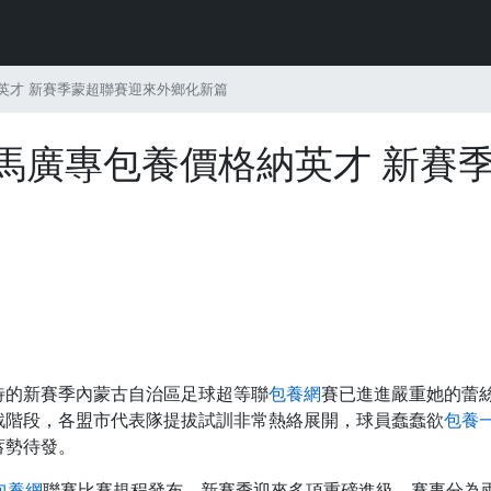
英才 新賽季蒙超聯賽迎來外鄉化新篇
秣馬廣專包養價格納英才 新賽
待的新賽季內蒙古自治區足球超等聯
包養網
賽已進進嚴重她的蕾
戰階段，各盟市代表隊提拔試訓非常熱絡展開，球員蠢蠢欲
包養
蓄勢待發。
包養網
聯賽比賽規程發布，新賽季迎來多項重磅進級。賽事分為兩