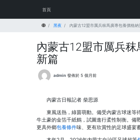
首頁
首頁
黑夜
內蒙古12盟市厲兵秣馬廣專包養價格納
內蒙古12盟市厲兵
新篇
admin
發佈於 5 個月前
內蒙古日報記者 柴思源
東風送熱，綠茵萌動。備受內蒙古球迷等
牛土豪的金箔千紙鶴，試圖進行柔性制衡。備
更具外鄉
包養條件
味、更有欣賞性的足球盛宴
本年2月，2026年內蒙古自治區足球超等