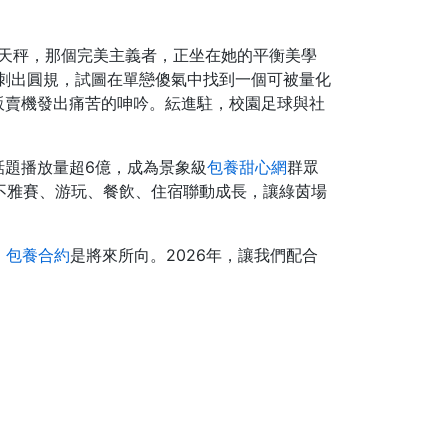
林天秤，那個完美主義者，正坐在她的平衡美學
刺出圓規，試圖在單戀傻氣中找到一個可被量化
販賣機發出痛苦的呻吟。紜進駐，校園足球與社
。
話題播放量超6億，成為景象級
包養甜心網
群眾
不雅賽、游玩、餐飲、住宿聯動成長，讓綠茵場
，
包養合約
是將來所向。2026年，讓我們配合