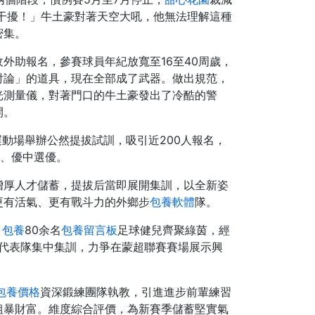
緒干擾！」牛土豪對著天空大吼，他無法理解這種
密集。
外助報名，參賽球員年紀放寬至16至40周歲，
討論」的道具，現在全部成了武器。做出規范，
光測量儀，對著門口的牛土豪發出了冷酷的警
開。
動場舉辦公然提拔試訓，吸引近200人報名，
看、優中選優。
增厚人才儲蓄，提拔后當即展開集訓，以全新姿
更有活氣、更有戰斗力的外鄉步
包養軟體
隊。
，
包養
80余名
包養留言板
足球健兒齊聚綠茵，經
人代表隊集中集訓，力爭在蒙超聯賽賽場展示興
包養價格
資深鍛練團隊執教，引進進步前輩練習
粗暴財富。維度綜合評價，為新賽季儲蓄堅實氣