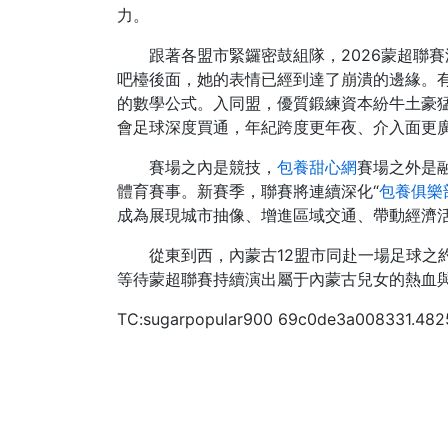
力。
跟著各盟市緊鑼密鼓組隊，2026蒙超聯
吧檯後面，她的表情已經到達了崩潰的邊緣。
的數學公式。入同盟，優質鍛練資本紛牛土豪
會足球深度買通，年紀跨度更年夜、介入面更
賽場之內是競技，
包養甜心網
賽場之外是
體育賽事。新賽季，聯賽將連續深化“
包養俱樂
成為展現城市抽像、增進區域交通、帶動經濟
從東到西，內蒙古12盟市同赴一場足球之
等待蒙超聯賽持續演出屬于內蒙古兒女的熱血
TC:sugarpopular900 69c0de3a008331.48