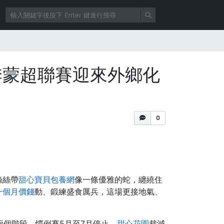
季蒙超聯賽迎來外鄉化
0
絲絲帶
甜心寶貝包養網
像一條優雅的蛇，纏繞住
一個月價錢
動、鍛練盛食厲兵，這場更接地氣、
個階段，慣例賽5月至7月停止，
甜心花園
裁減