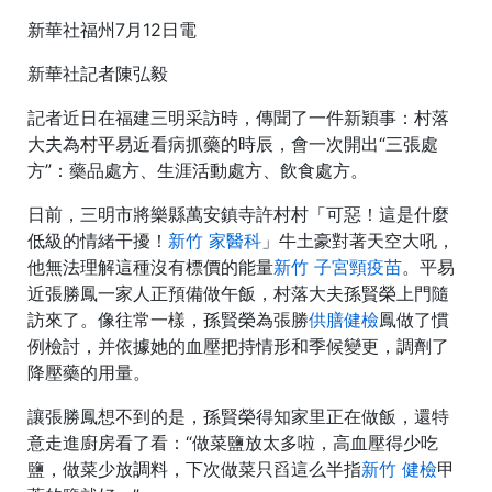
新華社福州7月12日電
新華社記者陳弘毅
記者近日在福建三明采訪時，傳聞了一件新穎事：村落
大夫為村平易近看病抓藥的時辰，會一次開出“三張處
方”：藥品處方、生涯活動處方、飲食處方。
日前，三明市將樂縣萬安鎮寺許村村「可惡！這是什麼
低級的情緒干擾！
新竹 家醫科
」牛土豪對著天空大吼，
他無法理解這種沒有標價的能量
新竹 子宮頸疫苗
。平易
近張勝鳳一家人正預備做午飯，村落大夫孫賢榮上門隨
訪來了。像往常一樣，孫賢榮為張勝
供膳健檢
鳳做了慣
例檢討，并依據她的血壓把持情形和季候變更，調劑了
降壓藥的用量。
讓張勝鳳想不到的是，孫賢榮得知家里正在做飯，還特
意走進廚房看了看：“做菜鹽放太多啦，高血壓得少吃
鹽，做菜少放調料，下次做菜只舀這么半指
新竹 健檢
甲