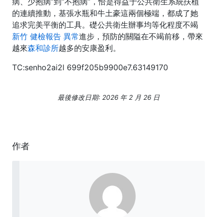
病、少抱病”到“不抱病”，恰是得益于公共衛生系統扶植
的連續推動，基張水瓶和牛土豪這兩個極端，都成了她
追求完美平衡的工具。礎公共衛生辦事均等化程度不竭
新竹 健檢報告 異常
進步，預防的關隘在不竭前移，帶來
越來
森和診所
越多的安康盈利。
TC:senho2ai2l 699f205b9900e7.63149170
最後修改日期: 2026 年 2 月 26 日
作者