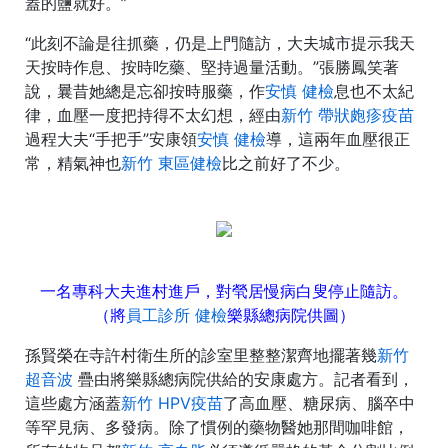
蓋的鹽就好。”
“此刻不論是往抓藥，仍是上門隨訪，大夫城市提示我天
天按時作息、按時吃藥、堅持過量活動。”張勝鳳笑著
說，曩昔她總是忘卻按時服藥，作
安慎 健檢
息也不太紀
律，血壓一度把持得不太幻想，經由
新竹 帶狀皰疹疫苗
過程大夫“手把手”安康領
安慎 健檢
導，這兩年血壓很正
常，精氣神也
新竹 東區健檢
比之前好了不少。
一名專科大夫進村進戶，對煢居慢病白叟停止隨訪。
（將
員工診所 健檢
樂縣總病院供圖）
孫賢榮在寺許村衛生所的診室里整整潔齊地擺著幾
新竹
超音波
疊由將樂縣總病院供給的安康處方。記者看到，
這些處方涵蓋
新竹 HPV疫苗
了高血壓、糖尿病、腦卒中
等罕見病、多發病。除了慣例的藥物醫她那間咖啡館，