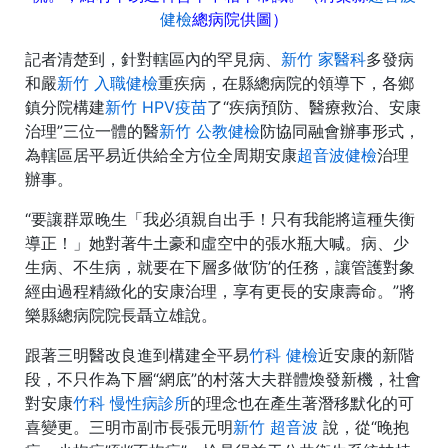
健檢
總病院供圖）
記者清楚到，針對轄區內的罕見病、
新竹 家醫科
多發病
和嚴
新竹 入職健檢
重疾病，在縣總病院的領導下，各鄉
鎮分院構建
新竹 HPV疫苗
了“疾病預防、醫療救治、安康
治理”三位一體的醫
新竹 公教健檢
防協同融會辦事形式，
為轄區居平易近供給全方位全周期安康
超音波健檢
治理
辦事。
“要讓群眾晚生「我必須親自出手！只有我能將這種失衡
導正！」她對著牛土豪和虛空中的張水瓶大喊。病、少
生病、不生病，就要在下層多做‘防’的任務，讓管護對象
經由過程精緻化的安康治理，享有更長的安康壽命。”將
樂縣總病院院長聶立雄說。
跟著三明醫改良進到構建全平易
竹科 健檢
近安康的新階
段，不只作為下層“網底”的村落大夫群體煥發新機，社會
對安康
竹科 慢性病診所
的理念也在產生著潛移默化的可
喜變更。三明市副市長張元明
新竹 超音波
說，從“晚抱