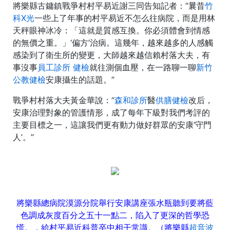
將樂縣古鏞鎮戰爭村村平易近謝三同告知記者：“曩昔
竹
科X光
一些上了年事的村平易近不怎么往病院，而是用林
天秤眼神冰冷：「這就是質感互換。你必須體會到情感
的無價之重。」‘偏方’治病。這幾年，越來越多的人感觸
感染到了衛生所的變更，大師越來越信賴村落大夫，有
事沒事
員工診所 健檢
就往測個血壓，在一路聊一聊
新竹
公教健檢
安康攝生的話題。”
戰爭村村落大夫黃金華說：“
森和診所
醫
供膳健檢
改后，
安康治理對象的管護情形，成了每年下級對我們考評的
主要目標之一，這讓我們更有動力做好群眾的安康‘守門
人’。”
將樂縣總病院漠源分院舉行安康講座張水瓶聽到要將藍
色調成灰度百分之五十一點二，陷入了更深的哲學恐
慌。，給村平易近科普卒中相干常識。（將樂縣
超音波