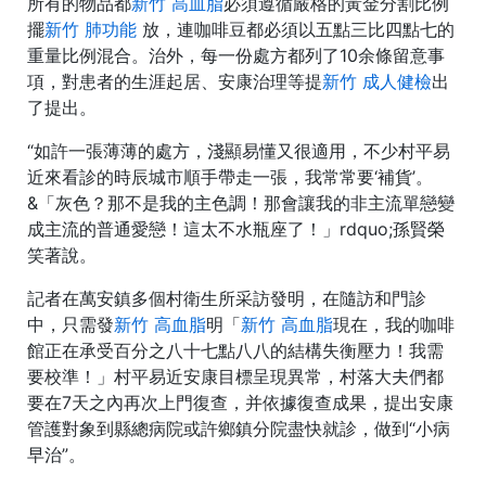
所有的物品都
新竹 高血脂
必須遵循嚴格的黃金分割比例
擺
新竹 肺功能
放，連咖啡豆都必須以五點三比四點七的
重量比例混合。治外，每一份處方都列了10余條留意事
項，對患者的生涯起居、安康治理等提
新竹 成人健檢
出
了提出。
“如許一張薄薄的處方，淺顯易懂又很適用，不少村平易
近來看診的時辰城市順手帶走一張，我常常要‘補貨’。
&「灰色？那不是我的主色調！那會讓我的非主流單戀變
成主流的普通愛戀！這太不水瓶座了！」rdquo;孫賢榮
笑著說。
記者在萬安鎮多個村衛生所采訪發明，在隨訪和門診
中，只需發
新竹 高血脂
明「
新竹 高血脂
現在，我的咖啡
館正在承受百分之八十七點八八的結構失衡壓力！我需
要校準！」村平易近安康目標呈現異常，村落大夫們都
要在7天之內再次上門復查，并依據復查成果，提出安康
管護對象到縣總病院或許鄉鎮分院盡快就診，做到“小病
早治”。