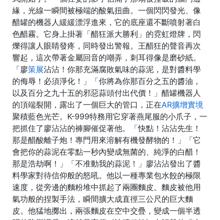
緣，光線一瞬間被極端的酸氣扭曲。一個閃閃發光、像
醋罐的機器人緩緩漂浮進來，它的底座還不斷噴射著白
色醋霧。它身上掛著「醋狂派大勝利」的霓虹燈牌，閃
爍得讓人眼睛發疼，同時發出警報。王醋狂的聲音再次
響起，這次帶著金屬回音的嘲弄，刺耳得像是磨砂紙。
「廖
策展
沾沾！你那充滿腐敗氣味的蒜泥，是對醬料學
的侮辱！必須淨化！」「你將為你那百分之五的醬油，
以及百分之九十五的邪惡蒜頭付出代價！」醋罐機器人
的頂端裂開，露出了一個巨大的管口，正在
AR擴增實境
聚積藍色光芒。K-999特務用它穿著燕尾服的小爪子，一
把抓住了廖沾沾的褲腳催促著他。「快點！沾沾先生！
那是醋酸離子炮！專門用來溶解有機發酵物的！」「它
會把你的蒜泥在零點一秒內變成無菌的、純淨的白醋！
那是浩劫啊！」「不准動我的蒜泥！」廖沾沾發出了醬
料學家對待信仰般的怒吼。他以一種專業包水餃的極限
速度，從旁邊的麵粉堆中抓起了兩團麵皮。麵皮被他用
氣功般的捏製手法，瞬間擴大成直徑三公尺的巨大麵
皮。他猛地擲出，兩張麵皮在空中交疊，變成一個半透