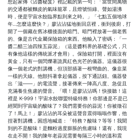
想起家傳《沾醬秘笈》裡記載的第一句：「當世間萬物
的交通都被麵皮的氣味籠罩，且燈號恒綠、聲如湯沸
時，便是宇宙水餃臨界點到來之時。」「七點五個地球
年…怎麼這麼快？」廖沾沾猛地衝回店裡，衝到後廚，打
開了一個藏在舊冰櫃後面的暗門。暗門裡放著一個老舊
的、像是古代金屬保險箱的東西。他輸入了密碼：「一
醬二醋三油四辣五蒜泥」（這是醬料界的基礎公式，只
有像他這樣的傳統派才會用）。保險箱打開，裡面沒有
黃金，只有一個閃爍著詭異紅色光芒的儀器。這儀器很
像一個老式的對講機，但頂部插著一根彎曲的、像韭菜
一樣的天線。他顫抖著拿起儀器，按下通話鈕。儀器發
出「滋——」的電流聲，接著傳來一陣高八度、急促且
充滿養生焦慮的聲音。「喂！是廖沾沾嗎！快接聽！這
裡是 K-999！宇宙水餃聯盟特級特務！你那邊是不是已
經聞到宇宙級的酸味了？我們需要你的蒜泥！你被徵召
了！馬上！」廖沾沾的耳朵被這聲音震得嗡嗡作響，他
捏著對講機，困惑地喊道：「特務？酸味？等等！我聞
到的不是酸味！是麵粉過度膨脹的焦慮味！還有，我現
在走不開！我的陳年老蒜泥需要每隔三小時的溫和震