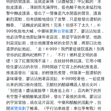
明的防禦護盾。這就是家傳《沾醬秘笈》中記載的「水
餃皮護盾」，薄韌而充滿彈性。藍色離子炮光束猛烈地
擊中麵皮護盾，發出了一聲像是汽水開蓋的聲音。護盾
劇烈震動，但奇蹟般地擋住了攻擊，只是散發出濃郁的
麵香。「這麵皮的延展性！完美！但撐不了太久！」K-
999焦急地大喊，中藥味更
舞台背板
濃了。廖沾沾知道，
他必須帶走他那缸陳年老蒜泥，那是宇宙的希望。他跑
到蒜泥缸前，使出他搬運食材的全部力量，將那口比他
還胖的缸抱起。「走！K-999！我們要從後院逃跑！別再
管你的紅棗枸杞燃料了！」「不行！燃料是文明的基
礎！沒了紅棗我飛不遠！」吉娃娃特務抗議。它用小嘴
咬住廖沾沾的衣領，同時開啟了它背上的枸杞推進器。
推進器發出「滋滋」的輕微煎煮聲，伴隨著一股濃郁的
蔘味爆發。廖沾沾抱著蒜泥缸、K-999咬著他，一起從撞
出來的洞口衝向後院。王醋狂的醋罐機器人發出尖叫：
「別想逃！醬油黨餘孽！我會追上你！」店內剩下的所
有空盤子被醋酸氣波震碎，發出了最後的哀鳴。廖沾沾
的宇宙冒險，就在這片蒜泥、中藥和醋酸的混亂中，拉
開
展覽策劃
了帷幕。《平行泊車維度：車位爭奪戰》何