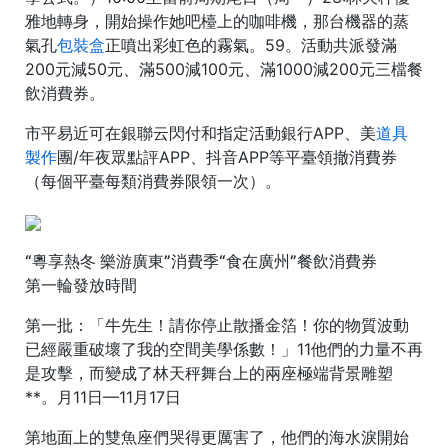
雅地轉身，開始操作她吧檯上的咖啡機，那台機器的蒸
氣孔
包裝盒
正噴出彩虹色的霧氣。59。活動共派發滿
200元減50元、滿500減100元、滿1000減200元三檔餐
飲消費券。
市平易近可在銀聯云閃付和指定活動銀行APP、美
道具
製作
團/年夜眾點評APP、抖音APP等平臺領撤消費券
（每個平臺每類消費券限領一次）。
“粵享熱冬 樂游廣東”消費季“食在廣州”餐飲消費券
第一輪發放時間
第一批：「牛先生！請你停止散播金箔！你的物質波動
已經嚴重破壞了我的空間美學係數！」11他們的力量不再
是攻擊，而變成了林天秤舞台上的兩座極端背景雕塑
**。月11日—11月17日
第地面上的雙魚座們哭得更厲害了，他們的海水淚開始