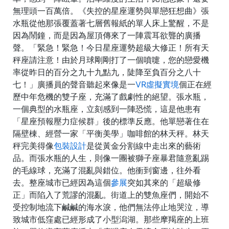
無理頭一百萬倍。《失控的星座運勢與單戀狂想曲》張
水瓶從他那張覆蓋著七層舊報紙的單人床上驚醒，不是
因為鬧鐘，而是因為屋頂傳來了一陣震耳欲聾的廣播
聲。「緊急！緊急！今日星座運勢超級大修正！所有天
秤座請注意！由於月球剛剛打了一個噴嚏，您的戀愛機
率從昨日的百分之九十九點九，陡降至負百分之八十
七！」廣播員的聲音聽起來像是一
VR虛擬實境
個正在經
歷中年危機的雙子座，充滿了戲劇性的絕望。張水瓶，
一個典型的水瓶座，立刻感到一陣恐慌，這是他患有
「星座預報壓力症候群」後的標準反應。他單戀著住在
隔壁棟、經營一家「平衡美學」咖啡館的林天秤。林天
秤完美得像
包裝設計
是從黃金分割線中走出來的藝術
品。而張水瓶的人生，則像一團被獅子座暴君隨意亂踢
的毛線球，充滿了混亂與錯位。他衝到窗邊，往外看
去。整座城市已經因為這個
參展
突如其來的「超級修
正」而陷入了荒謬的混亂。街道上的雙魚座們，開始不
受控制地流下鹹鹹的海水淚，他們無法停止地哭泣，導
致城市低窪處已經形成了小型潟湖。那些摩羯座的上班