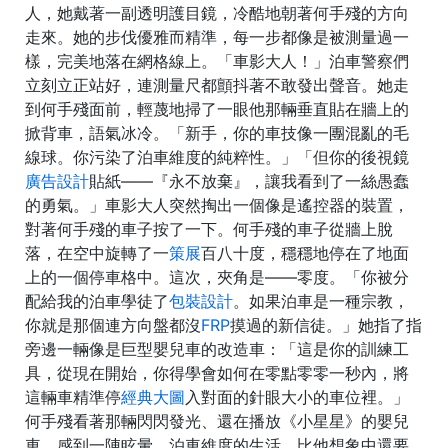
人，她戴著一副透明護目鏡，冷酷地朝著何手殘的方向
走來。她的步伐優雅而精準，每一步都像是被測量過一
樣，完美地落在網格線上。「車影大人！」泊車警察們
立刻立正站好，連測量尺都顫抖著不敢發出聲音。她走
到何手殘面前，輕蔑地掃了一眼他那輛垂直貼在牆上的
掀背車，語氣冰冷。「新手，你的車技像一團混亂的毛
線球。你污染了泊車維度的純粹性。」「但你的後視鏡
廣告設計
貼紙——『永不放棄』，讓我看到了一絲愚蠢
的勇氣。」車影大人突然掏出一個像是遙控器的裝置，
對著何手殘的車子按了一下。何手殘的車子從牆上脫
落，在空中旋轉了一
策展
百八十度，穩穩地停在了地面
上的一個停車格中。這次，夾角是——零度。「你被分
配給我的泊車學徒了
包裝設計
。如果泊車是一種宗教，
你就是那個連方向盤都沒
FRP
摸過的新信徒。」她指了指
旁邊一輛像是巨型嬰兒車的改造車：「這是你的訓練工
具，從現在開始，你得學會如何在零點零零一秒內，將
這輛車精準停
經典大圖
入對面的針眼大小的車位裡。」
何手殘看著那輛閃閃發光、還在播放《小星星》的嬰兒
車，感到一陣眩暈。泊車維度的生活，比他想象中還要