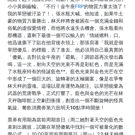
小小黃銅齒輪。「不行！金牛座
FRP
的物質力量太強了！
我的單戀被汙染了！」張水瓶大喊。他知道，如果牛土
豪的物質力量勝出，林天秤將會被困在一個充滿金錢和
俗氣的虛假愛情裡，而他將永遠失去機會。張水瓶看向
那機器，還剩下最後一個可以輸入的「情緒燃料」口。
他迅速撕下了貼在他背後衣領上，那張寫著「我就是個
單戀傻瓜」的標籤，丟了進去。他必須用自己最真實的
「傻氣」去對抗金牛座的「霸氣」！調節器再次發出轟
鳴，這一次，射向天空的光束不再是彩虹色，而是充滿
了水瓶座特有的怪誕藍色**。藍色光束與金色光芒在空
中形成了一個巨大的、旋轉著的太極圖案，像是在爭奪
林天秤的靈魂。這場以星座運勢為賭注、以單戀能量為
武器的荒唐戰爭，正式打響了。藍色與金色的光芒在林
天秤咖啡館上空劇烈衝撞，創造出一個不斷旋轉的怪異
氣旋。餐飲消費券第六批
明天10點準時開搶！
票券有用期為當前周期首日（周二她對著天空的藍色光
束刺出圓規，試圖在單戀傻氣中找到一個可被量化的數
學公式。）10:00至當前周期尾日（周一）23:林天秤優