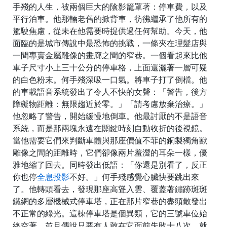
手殘的人生，被兩個巨大的陰影籠罩著：停車費，以及
平行泊車。他那輛老舊的掀背車，彷彿繼承了他所有的
駕駛焦慮，從未在他需要時提供過任何幫助。今天，他
面臨的是城市傳說中最恐怖的挑戰，一條夾在理髮店與
一間專賣金屬雕像的畫廊之間的窄巷。一個看起來比他
車子尺寸小上三十公分的停車格，上面還灑著一層可疑
的白色粉末。何手殘深吸一口氣。將車子打了倒檔。他
的車載語音系統發出了令人不快的女聲：「警告，後方
障礙物距離：無限趨近於零。」「請考慮放棄治療。」
他忽略了警告，開始緩慢地倒車。他最討厭的不是語音
系統，而是那兩塊永遠在關鍵時刻自動收折的後視鏡。
當他需要它們來判斷車體與那座價值不菲的銅製獨角獸
雕像之間的距離時，它們卻像兩片羞澀的耳朵一樣，優
雅地縮了回去。同時發出低語：「你還是別看了，反正
你也停
全息投影
不好。」何手殘感覺心臟快要跳出來
了。他轉頭看去，發現那座高聳入雲、覆蓋著鏽跡斑斑
鐵網的多層機械式停車塔，正在那片窄巷的盡頭散發出
不正常的綠光。這棟停車塔是個異類，它的三號車位始
終空著，並且傳說只要有人敢在它面前失敗十八次，就