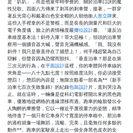
是「叭叭」，而是他童年時學會的、關於泊車口訣的魔
性兒歌。四面八方傳來了刺耳的剎車聲，接著，一群穿
著反光背心和戴著白色安全帽的人朝他衝
人形立牌
來。
這些人手裡拿的不是警棍，而是長長的測量尺和巨大的
電子角度儀，臉上的表情極度嚴
攤位設計
肅。「違反泊
車維度基本法！斜停入庫！罪大惡極！」領頭的泊車警
察用一個擴音器大喊，聲音充滿機械感。「我、我沒有
斜停！我只是垂直停在了牆壁上！」何手殘趕緊為自己
辯解，但聲音因為恐懼而顫抖。「垂直泊車？那是在第
三次元的行為，在
平面設計
這裡，你的車體與停車線的
夾角是——八十九點七度！按照維度法則，你必須接受
懲罰！」懲罰的內容是：無限次觀看一部名為**《新手
泊車七百次失敗集錦》的紀錄
包裝設計
片，直到哭泣為
止。就在這時，一輛像是從科幻電影裡開出來的黑色跑
車，優雅地從網格的邊緣漂移而過。跑車的輪胎發出令
人陶醉的摩擦聲，它以一種近乎蔑視重力的姿態，精準
地停進了一個只有它車身尺寸寬度的停車格中。那泊車
的過程就像一場舞蹈，流暢、完美，且毫無任何多餘的
動作**。跑車的駕駛座上走出一個全身黑色皮衣的女