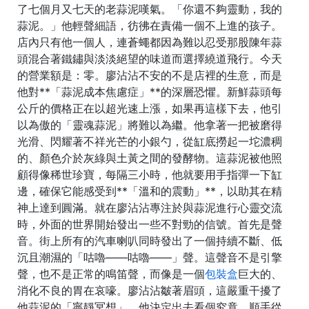
了七個月又七天的老蒜泥嘆氣。「你還不夠靈動，我的
蒜泥。」他輕聲細語，彷彿在責備一個不上進的孩子。
店內只有他一個人，連蒼蠅都因為難以忍受那股陳年蒜
頭混合著鐵鏽與淡淡絕望的味道而選擇繞道飛行。今天
的營業額是：零。廖沾沾不安的不是店裡的生意，而是
他對**「蒜泥成本焦慮症」**的深層恐懼。新鮮蒜頭每
公斤的價格正在以超光速上漲，如果再這樣下去，他引
以為傲的「靈魂蒜泥」將難以為繼。他拿著一把被磨得
光滑、閃耀著不祥光芒的小銀勺，從缸底撈起一坨濃稠
的、顏色介於灰綠與土黃之間的發酵物。這蒜泥被他照
顧得像稀世珍寶，每隔三小時，他就要用手指彈一下缸
邊，確保它能感受到**「溫和的震動」**，以助其在精
神上達到圓滿。就在廖沾沾專注於與蒜泥進行心靈交流
時，外面的世界開始發出一些不對勁的信號。首先是聲
音。街上所有的汽車喇叭同時發出了一個持續不斷、低
沉且潮濕的「咕嚕——咕嚕——」聲。這聲音不是引擎
聲，也不是正常的鳴笛聲，而像是一個
包裝盒
巨大的、
消化不良的胃在哀嚎。廖沾沾皺著眉頭，這嚴重干擾了
他蒜泥的「寧靜冥想」。他決定出去看個究竟，順手從