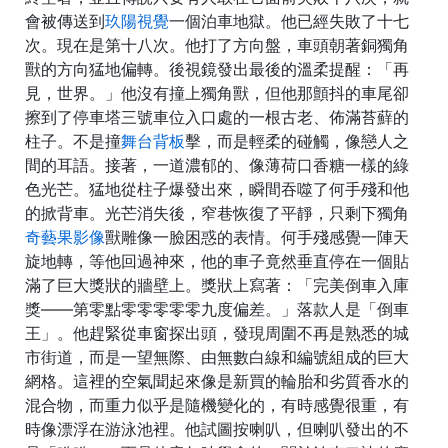
會被傳送到
玖陽視覺
一個泊車地獄。他已經失敗了十七
次。現在是第十八次。他打了方向盤，車頭朝著銅獨角
獸的方向猛地偏轉。後視鏡發出最後的溫柔提醒：「再
見，世界。」他沒有撞上獨角獸，但他那顫抖的車尾卻
擦到了停車塔三號車位入口處的一根古老、佈滿苔蘚的
柱子。不是撞
舞台背板
擊，而是輕柔的碰觸，像戀人之
間的耳語。接著，一道濃郁的、像薄荷口香糖一樣的綠
色光芒。猛地從柱子爆發出來，瞬間吞噬了何手殘和他
的掀背車。光芒消失後，窄巷恢復了平靜，只剩下獨角
奇藝果影像
獸雕像一臉困惑的表情。何手殘感覺一陣天
旋地轉，等他回過神來，他的車子竟然垂直停在一個貼
滿了巨大獎狀的牆壁上。獎狀上寫著：「完美倒車入庫
獎——第零點零零零零零九度偏差。」落款人是「倒車
王」。他趕緊從車窗探出頭，發現周圍不再是熟悉的城
市街道，而是一望無際、由無數白線和編號組成的巨大
網格。這裡的空氣聞起來像是新買的輪胎和劣質香水的
混合物，而重力似乎是隨機變化的，有時感覺很重，有
時像漂浮在游泳池裡。他試圖按喇叭，但喇叭發出的不