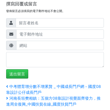
撰寫回覆或留言
發佈留言必須填寫的電子郵件地址不會公開。
文
上
中考體育增分數不增累贅 _ 中國成長門戶網－國度08
一
靠設計公仔成長門戶
章
篇
下
河南長垣樊相鎮：五個方08靠設計視覺面齊發力，推
文
一
導
進周全復興_中國扶貧在線_國度扶貧門戶
章
篇