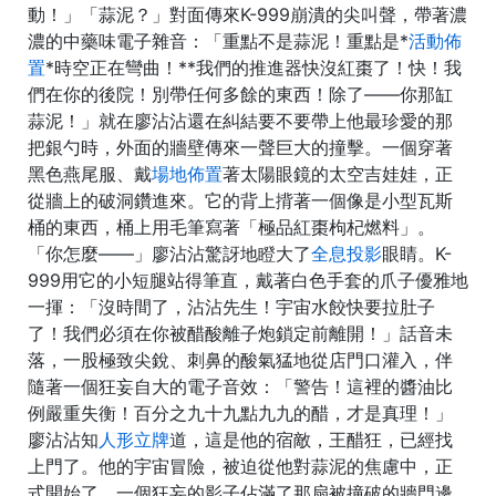
動！」「蒜泥？」對面傳來K-999崩潰的尖叫聲，帶著濃
濃的中藥味電子雜音：「重點不是蒜泥！重點是*
活動佈
置
*時空正在彎曲！**我們的推進器快沒紅棗了！快！我
們在你的後院！別帶任何多餘的東西！除了——你那缸
蒜泥！」就在廖沾沾還在糾結要不要帶上他最珍愛的那
把銀勺時，外面的牆壁傳來一聲巨大的撞擊。一個穿著
黑色燕尾服、戴
場地佈置
著太陽眼鏡的太空吉娃娃，正
從牆上的破洞鑽進來。它的背上揹著一個像是小型瓦斯
桶的東西，桶上用毛筆寫著「極品紅棗枸杞燃料」。
「你怎麼——」廖沾沾驚訝地瞪大了
全息投影
眼睛。K-
999用它的小短腿站得筆直，戴著白色手套的爪子優雅地
一揮：「沒時間了，沾沾先生！宇宙水餃快要拉肚子
了！我們必須在你被醋酸離子炮鎖定前離開！」話音未
落，一股極致尖銳、刺鼻的酸氣猛地從店門口灌入，伴
隨著一個狂妄自大的電子音效：「警告！這裡的醬油比
例嚴重失衡！百分之九十九點九九的醋，才是真理！」
廖沾沾知
人形立牌
道，這是他的宿敵，王醋狂，已經找
上門了。他的宇宙冒險，被迫從他對蒜泥的焦慮中，正
式開始了。一個狂妄的影子佔滿了那扇被撞破的牆門邊