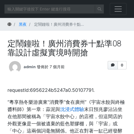
首頁
黑夜
定鬧鐘啦！廣州消費券十點準08靠設計虛擬實境時開搶
定鬧鐘啦！廣州消費券十點準08
靠設計虛擬實境時開搶
0
admin
發佈於 7 個月前
requestId:6956224b5247a0.50107791.
“粵享熱冬樂游廣東”消費季“食在廣州”《宇宙水餃與終極
醬料師》第一章：蒜泥與
沈浸式體驗
末日預兆廖沾沾坐
在他那間被稱為「宇宙水餃中心」的店裡，但這間店的
外觀更像是一個被遺棄的藍色塑膠棚，與「宇宙」或
「中心」這兩個詞毫無關係。他正在對著一缸已經發酵