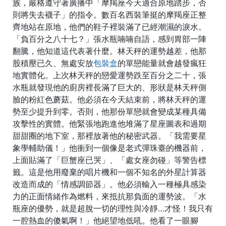
族，嚴格遵守著廣播中「摩羯座今天適合原地踏步，否
則將失去襪子」的指令。數百名西裝筆挺的摩羯座正整
齊地站在原地，他們的鞋子裡裝滿了已經潮濕的淚水。
「負百分之八十七？」張水瓶喃喃自語，感到胃部一陣
翻騰，他知道這代表著什麼。林天秤的運勢越差，他那
股積壓已久、無處安放
包裝盒
的單戀能量就會越發瘋狂
地實體化。上次林天秤的戀愛運勢跌至百分之二十，張
水瓶就發現他的廚房裡長滿了巨大的、形狀是林天秤側
臉的粉紅色蘑菇。他必須在今天結束前，將林天秤的運
勢至少提升到零。否則，他那份單戀就會變成某種具備
攻擊性的實體。他緊張地跑進他堆滿了星座圖表和過期
甜甜圈的地下室，那裡放著他的秘密武器。「我需要星
象學輔助儀！」他衝到一個像是老式彈珠臺的機器前，
上面貼滿了「巨蟹座已哭」、「處女座勿碰」等警告標
籤。這是他用廢棄的唱片機和一個不知名的外星計算器
改造而成的「情感調節器」。他必須輸入一種極具感染
力的正面情緒作為燃料，來抵抗那負面的運勢波。「水
瓶座的優勢，就是超脫一切的理性與冷靜…才怪！我只有
一腔熱血的傻氣啊！」他絕望地低吼。他看了一眼腳