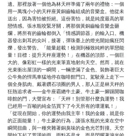
邊。那裡放著一個他為林天秤準備了兩年的禮物：一個
用一萬塊小小的天秤座黃銅齒輪組成的音樂盒。他從未
送出，因為害怕被拒絕。這份害怕，就是純度最高的單
戀情感。張水瓶咬緊牙關，將那個黃銅齒輪音樂盒砸
爛，將所有的齒輪都倒入「情感調節器」的輸入口。機
器發出刺耳的尖叫，接著，彈珠臺上的燈光開始瘋狂閃
爍，發出警告。「能量超載！檢測到極致純粹的單戀能
量！目標：提升天秤座運勢！」在機器的頂部，一個巨
大的、像彩虹一樣的光束筆直地射向天空。然而，就在
光束衝出屋頂的一瞬間，一輛塗滿了金色、裝飾著巨大
公牛角的悍馬車猛地停在咖啡館門口。駕駛座上走下一
個全身肌肉、戴著鑽石項圈的男人，那人正是林天秤的
狂熱追求者——金牛座霸總牛土豪。牛土豪一腳踢開咖
啡館的門，大聲宣布：「天秤！別管那什麼負運勢！我
已經用一百噸的純金箔買下了今天所有的壞運氣！」
「從現在開始，你的運勢由我主宰！我的金錢，就是你
的正面能量！」牛土豪的行為，讓張水瓶的光束在空中
瞬間扭曲，與一種夾雜著銅臭味的金色光芒對撞。天空
開始下起了荒謬的雨。雨點不是水，而是閃耀著淚光的