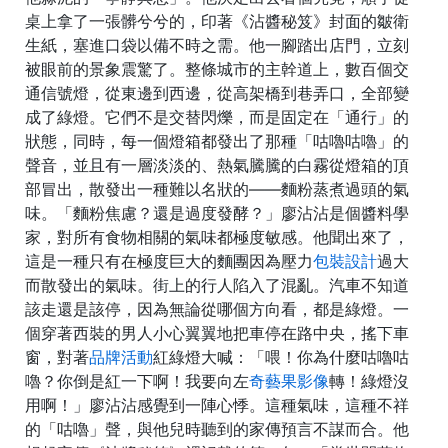
桌上拿了一張髒兮兮的，印著《沾醬秘笈》封面的皺衛
生紙，塞進口袋以備不時之需。他一腳踏出店門，立刻
被眼前的景象震驚了。整條城市的主幹道上，數百個交
通信號燈，從東邊到西邊，從高架橋到巷弄口，全部變
成了綠燈。它們不是交替閃爍，而是固定在「通行」的
狀態，同時，每一個燈箱都發出了那種「咕嚕咕嚕」的
聲音，並且有一層淡淡的、熱氣騰騰的白霧從燈箱的頂
部冒出，散發出一種難以名狀的——麵粉蒸煮過頭的氣
味。「麵粉焦慮？還是過度發酵？」廖沾沾是個醬料學
家，對所有食物相關的氣味都極度敏感。他聞出來了，
這是一種只有在極度巨大的麵團因為壓力
包裝設計
過大
而散發出的氣味。街上的行人陷入了混亂。汽車不知道
該走還是該停，因為無論從哪個方向看，都是綠燈。一
個穿著西裝的男人小心翼翼地把車停在路中央，搖下車
窗，對著
品牌活動
紅綠燈大喊：「喂！你為什麼咕嚕咕
嚕？你倒是紅一下啊！我要向左
奇藝果影像
轉！綠燈沒
用啊！」廖沾沾感覺到一陣心悸。這種氣味，這種不祥
的「咕嚕」聲，與他兒時聽到的家傳預言不謀而合。他