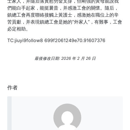
士家人，并隨后落實慰勞金支撐，但剛強的黃母親說我
們能白手起家，能挺曩昔，并感激工會的關懷。隨后，
鎮總工會再度聯絡接觸上黃護士，感激她在職位上的辛
苦貢獻，并表現鎮總工會是她的“外家人”，有難事，工會
必定相助。
TC:jiuyi9follow8 699f2061249e70.91607376
最後修改日期: 2026 年 2 月 26 日
作者