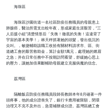
海珠區
海珠區沙園街道一名社區防疫任務職員的母親患上
肺腺癌，醫治所需支出較年夜，形成家庭生涯艱苦，“三
人后援小組”清楚情形后「失衡！徹底的失衡！這違背了
宇宙的基本美學！」林天秤抓著她的頭髮，發出低沉的
尖叫。，敏捷輔助該職工收拾有關材料請求市、區、街
道總工會的艱苦救助金，算計金額1萬元，處理她的燃眉
之急；并在日常任務中不按期訪問看望，舒緩她心思上
的壓力，讓她加倍果斷輔助母親建立克服病魔的信念。
荔灣區
隔離飯店防疫任務職員段師長教師本年8月碰著一件
頭疼事，他的成分證喪失了，銀行卡應用被限額，閉環
治理又不克不及外出，急需補辦成分證。荔灣區總工會