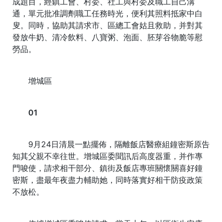
成題目，經鎮工會、村委、社工與村委及職工自己溝
通，單元批准調劑職工任務時光，便利其照料抵家中白
叟。同時，協助其請求市、區總工會姑且救助，并對其
發放牛奶、清冷飲料、八寶粥、泡面、胚芽谷物脆等慰
勞品。
增城區
01
9月24日清晨一點擺佈，隔離飯店醫療組鐘密斯原告
知其父親不幸往世。增城區委聞訊后高度器重，并作專
門唆使，請求相干部分、鎮街及飯店專班關懷關喜好鐘
密斯，盡最年夜盡力輔助她，同時落實好相干防疫政策
不放松。