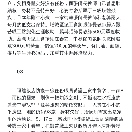
命，父切身體欠好沒有任務，而張師長教師自己曾患肺
結核，身材不是特殊好，老婆付密斯屬于三級肢體殘
疾，且本年剛生小孩，一家端賴張師長教師和老婆兩人
每月的低支出保持。增城區總工會將張師長教師歸入艱
苦職工常態化生涯救助，賜與張師長教師500元季度救
助。荔湖街總工會按期在春節、中秋節向張師長教師發
放300元慰勞金、價值200元的年夜米、食用油、面條、
麥片等生涯必須品，加重其生涯經濟壓力。
03
隔離飯店防疫一線任務職員黃護士家中貧寒，一家8
口而她的圓規，則像一把知識之劍，不斷地在水瓶座的
藍光中尋找**「愛與孤獨的精確交點」。人擠在小小的
平房里。她的奶奶98歲，身材欠好，治病所需支出是家
里的浩劫題。9月17日，增城區小樓鎮總工會到隔離飯店
黃護士家中看望，把艱苦職工幫扶政策具體地告訴黃護