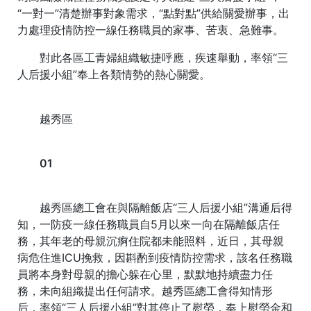
“一對一”清楚辦事對象需求，“點對點”供給關愛辦事，出
力處理疫情防控一線任務職員的家事、苦衷、急難事。
對此各區工青婦組織敏捷呼應，疾速舉動，率領“三
人后援小組”奉上各類情勢的熱心關愛。
越秀區
01
越秀區總工會在與隔離飯店“三人后援小組”溝通后得
知，一防疫一線任務職員自5月以來一向在隔離飯店任
務，其年老的母親沉痾住院都未能照料，近日，其母親
病危住進ICU挽救，因斟酌到疫情防控需求，該名任務職
員將本身對母親的擔心躲在心里，默默地持續盡力任
務，未向組織提出任何請求。越秀區總工會得知情形
后，率領“三人后援小組”對其停止了慰勞，奉上慰勞金和