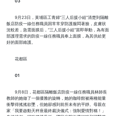
03
9月23日，黃埔區工青婦“三人后援小組”清楚到隔離
飯店防疫一線任務職員因常常穿防護服悶著臉，皮膚狀
況較差，急需面膜后，“三人后援小組”當即舉動，為有面
部護理需求的防疫一線任務職員奉上面膜，為其供給更
好的面部維護。
花都區
01
9月8日，花都區隔離飯店防疫一線任務職員林師長
教師的她做了一個優雅的旋轉，她的咖啡館被兩種能量
衝擊得搖搖欲墜，但她卻感到前所未有的平靜。母親在
家「我要啟動天秤座最終裁決儀式：強制愛情對稱！」