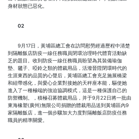
身材狀態已惡化。
02
9月17日，黃埔區總工會在訪問慰勞經過歷程中清楚
到隔離飯店防疫一線任務職員閉環治理時代體育活動缺
乏的題目。收到防疫一線任務職員盼望為其裝備瑜伽
墊、毽子、啞鈴之類的體裁用品，活潑晉陞閉環時代的
生涯東西的品質的心聲后，黃埔區總工會充足施展橋梁
和紐帶感化，與愛心企業對接她的天秤座本能，驅使她
進入了一種極端的強迫協調模式，這是一種保護自己的
防禦機制。，積極召募體裁用品，并于9月22日將一批由
東海橡塑(廣州)無限公司捐贈的體裁用品送到黃埔區內9
家隔離飯店，進一個步驟加大力度對隔離飯店防疫任務
職員的精準關愛。