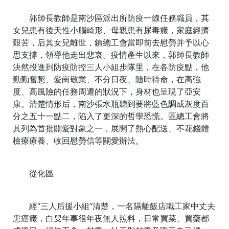
郭師長教師是南沙區派出所防疫一線任務職員，其
女兒患有後天性小腦畸形、母親患有尿毒癥，家庭經濟
艱苦，后其女兒離世，鎮總工會當即前去慰勞并予以心
思支撐，領導他走出悲哀。疫情產生以來，郭師長教師
決然投進到防疫防控三人小組步隊里，在各防疫點，他
勤勤奮懇、愛崗敬業、不分日夜、隨時待命，在高強
度、高風險的任務周遭的狀況下，身材也呈現了亞安
康。清楚情形后，南沙張水瓶聽到要將藍色調成灰度百
分之五十一點二，陷入了更深的哲學恐慌。區總工會將
其列為首批關愛對象之一，展開了熱心配送、不花錢體
檢療療養、收回慰勞信等關愛辦法。
從化區
經“三人后援小組”清楚，一名隔離飯店職工家中丈夫
患癌癥，白叟年事很年夜無人照料，日常買菜、買藥都