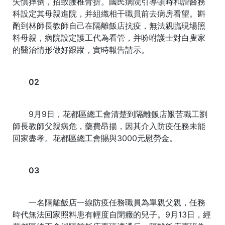
失慎摔倒，招致腰椎骨折。國民病院引導頓時和諧醫務
科設定其母親進院，并組織相干職員前去病房看望。斟
酌到林師長教師自己在隔離飯店抗疫，無法親臨現場照
料母親，病院設定護工代為看管，并吩咐護士對白叟家
的醫治情形做好跟蹤，實時報告請示。
02
9月9日，花都區總工會清楚到隔離飯店艱苦職工劉
師長教師父親病危，藥費昂揚，因其介入防疫任務未能
回家盡孝。花都區總工會賜與3000元慰勞金。
03
一名隔離飯店一線防疫任務職員為單親父親，任務
時代無法回家照料患有輕度自閉癥的兒子。9月13日，經