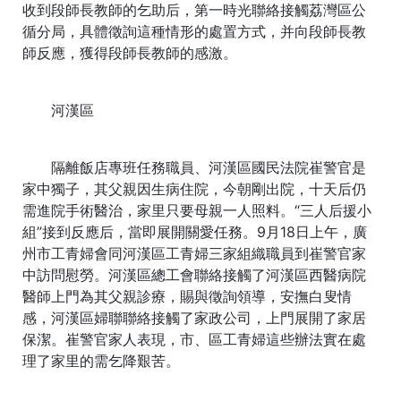
收到段師長教師的乞助后，第一時光聯絡接觸荔灣區公
循分局，具體徵詢這種情形的處置方式，并向段師長教
師反應，獲得段師長教師的感激。
河漢區
隔離飯店專班任務職員、河漢區國民法院崔警官是
家中獨子，其父親因生病住院，今朝剛出院，十天后仍
需進院手術醫治，家里只要母親一人照料。“三人后援小
組”接到反應后，當即展開關愛任務。9月18日上午，廣
州市工青婦會同河漢區工青婦三家組織職員到崔警官家
中訪問慰勞。河漢區總工會聯絡接觸了河漢區西醫病院
醫師上門為其父親診療，賜與徵詢領導，安撫白叟情
感，河漢區婦聯聯絡接觸了家政公司，上門展開了家居
保潔。崔警官家人表現，市、區工青婦這些辦法實在處
理了家里的需乞降艱苦。