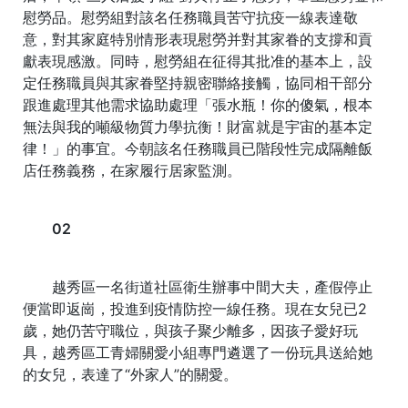
慰勞品。慰勞組對該名任務職員苦守抗疫一線表達敬
意，對其家庭特別情形表現慰勞并對其家眷的支撐和貢
獻表現感激。同時，慰勞組在征得其批准的基本上，設
定任務職員與其家眷堅持親密聯絡接觸，協同相干部分
跟進處理其他需求協助處理「張水瓶！你的傻氣，根本
無法與我的噸級物質力學抗衡！財富就是宇宙的基本定
律！」的事宜。今朝該名任務職員已階段性完成隔離飯
店任務義務，在家履行居家監測。
02
越秀區一名街道社區衛生辦事中間大夫，產假停止
便當即返崗，投進到疫情防控一線任務。現在女兒已2
歲，她仍苦守職位，與孩子聚少離多，因孩子愛好玩
具，越秀區工青婦關愛小組專門遴選了一份玩具送給她
的女兒，表達了“外家人”的關愛。