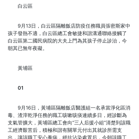
白云區
9月13日，白云區隔離飯店防疫任務職員張密斯家中
孩子發熱不適，白云區總工會敏捷和諧溝通聯絡接觸了
白云區第二國民病院的大夫上門為其孩子停止診治，今
朝其已無年夜礙。
黃埔區
01
9月16日，黃埔區隔離飯店醫護組一名承當淨化區消
毒、渣滓乾淨任務的職工咳嗽咳痰連續多日，經診斷為
支氣管擴大，黃埔區總工會向“三人后援小組”清楚到該職
工經濟艱苦后，積極和諧有關單元付出其就診所需支
出，讓該職工安心養病，經抗沾染處置后，今朝該職工