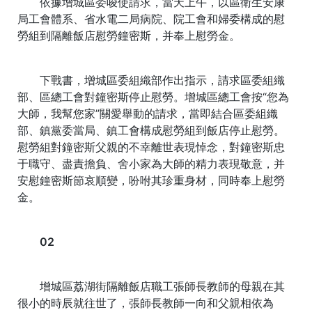
依據增城區委唆使請求，當天上午，以區衛生安康
局工會體系、省水電二局病院、院工會和婦委構成的慰
勞組到隔離飯店慰勞鐘密斯，并奉上慰勞金。
下戰書，增城區委組織部作出指示，請求區委組織
部、區總工會對鐘密斯停止慰勞。增城區總工會按“您為
大師，我幫您家”關愛舉動的請求，當即結合區委組織
部、鎮黨委當局、鎮工會構成慰勞組到飯店停止慰勞。
慰勞組對鐘密斯父親的不幸離世表現悼念，對鐘密斯忠
于職守、盡責擔負、舍小家為大師的精力表現敬意，并
安慰鐘密斯節哀順變，吩咐其珍重身材，同時奉上慰勞
金。
02
增城區荔湖街隔離飯店職工張師長教師的母親在其
很小的時辰就往世了，張師長教師一向和父親相依為