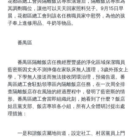
花都區總工會與隔離飯店專班溝通后，隔離飯店專班為
其調劑職位，讓他可以天天回家照料兒子。9月15日早
晨，花都區總工會到該名任務職員家中慰勞，為他的孩
子奉上進修用品、牛奶等物品。
番禺區
番禺區隔離飯店任務經歷豐盛的淨化區域保潔職員
藍密斯因丈夫不測摔傷在家臥床無人護理，3歲外孫女上
學，下學無人接送而無法接收閉環治理，預備告退。番
禺區總工會駐點領導區內隔離飯店任務，在一次周全排
查隔離飯店存在風險的經過歷程中，發明了藍密斯的情
形。番禺區總工會當即組織此刻，她看到了什麼？飯店
姑且黨支部、飯店專班各小組，所有人全體研討提出處
理措施：
一是和諧飯店屬地街道，設定社工、村居黨員上門