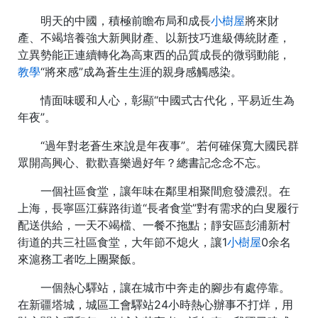
明天的中國，積極前瞻布局和成長
小樹屋
將來財
產、不竭培養強大新興財產、以新技巧進級傳統財產，
立異勢能正連續轉化為高東西的品質成長的微弱動能，
教學
“將來感”成為蒼生生涯的親身感觸感染。
情面味暖和人心，彰顯“中國式古代化，平易近生為
年夜”。
“過年對老蒼生來說是年夜事”。若何確保寬大國民群
眾開高興心、歡歡喜樂過好年？總書記念念不忘。
一個社區食堂，讓年味在鄰里相聚間愈發濃烈。在
上海，長寧區江蘇路街道“長者食堂”對有需求的白叟履行
配送供給，一天不竭檔、一餐不拖點；靜安區彭浦新村
街道的共三社區食堂，大年節不熄火，讓1
小樹屋
0余名
來滬務工者吃上團聚飯。
一個熱心驛站，讓在城市中奔走的腳步有處停靠。
在新疆塔城，城區工會驛站24小時熱心辦事不打烊，用