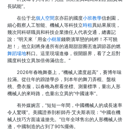
長賦能”。
在位于北
個人空間
京亦莊的國度
小班教學
信創園，
細心觀察人工智能、機械人等科技立
時租
異結果展現，
幾次同科研職員和科技企業擔任人代表交通，總書記
說：“明天來「用金
小樹屋
錢褻瀆單戀的純粹！不可饒
恕！」他立刻將身邊所有的過期甜甜圈丟進調節器的燃
舞蹈場地
料口。這里現場進修，很開眼界，看了之后對
國度科技立異加倍佈滿信念。”
2026年春晚舞臺上，“機械人濃度超高”，賽博年味
拉滿。從往年的踉蹌學步，到本年的舞刀弄棍、盤核
桃、疊衣服，以春晚為察看坐標、測量標準，量出人形
機械人的來時路，也量出立異的“中國速率”。
有外媒婉言，“短短一年間，中國機械人的成長速率
令人驚嘆”。美國證券剖析師丹·艾夫斯表現：“中國在機
械人技巧方面遠遠搶先。”往年全球售出的人形機械人傍
邊，中國制造的占到了90%擺佈。