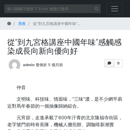
首頁
黑夜
從“到九宮格講座中國年味”感觸感染成長向新向優向好
從“到九宮格講座中國年味”感觸感
染成長向新向優向好
0
admin
發佈於 5 個月前
仲音
文明味、科技味、情面味，“三味”濃，是不少網平易
近對馬年春節的一個抽像歸納綜合。
元宵節，走進承載了600年汗青的北京隆福寺街區，
老字號門前時有長隊，機械人攤煎餅、調咖啡新潮實