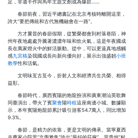
足，非遺手作與馬年主題文創成為爆款……
春節前夜，習近平總書記在北京考核時離開這里，
誇大“要把傳統和古代無機融會在一路”。
方才曩昔的春節假期，從繁榮都會到村落巷陌，神
州年夜地處處升騰著濃濃年味和炊火氣，這是年夜國成
長在萬家燈火中的鮮活脈動。從中，可以更逼真地感觸
感
九宮格
染我國成長向新向優向好，展示出強盛韌
小班
教學
性和活氣。
文明味亙古亙今，折射人文和經濟共生共榮、相得
益彰。
春節時代，廣西賓陽的炮龍扮演和廣東潮汕英歌舞
同臺演出，帶火了賓
聚會
陽
時租
這座南邊小城。數據顯
示，本年賓陽炮龍節累計吸引游客54.7萬人，同比增加
9.3%。
春節，是精力的依靠，更是文明的傳承。當寧夏西
吉農家小院里“文學雅集”吟出“最好的莊稼”，當貴州“村