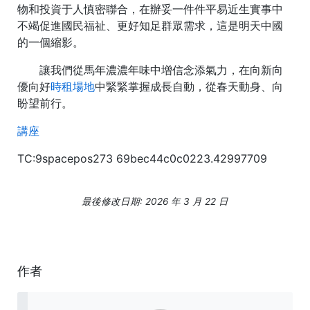
物和投資于人慎密聯合，在辦妥一件件平易近生實事中
不竭促進國民福祉、更好知足群眾需求，這是明天中國
的一個縮影。
讓我們從馬年濃濃年味中增信念添氣力，在向新向
優向好
時租場地
中緊緊掌握成長自動，從春天動身、向
盼望前行。
講座
TC:9spacepos273 69bec44c0c0223.42997709
最後修改日期: 2026 年 3 月 22 日
作者