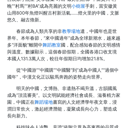
晚”“村馬”“村BA”成為亮麗的文明
小樹屋
手刺，當安徽黃
山用800年魚燈叫醒古村新活氣……燈火里的中國，文脈
悠久、融古煥新。
春節成為人類共享的非
教學場地
遺，中國年也是世
界年。本年春節，“來中國過年”成為全球新潮水，越來越
多“洋面貌”離開中
舞蹈教室
國，配合感知春節的文明感情
與溫度。數據顯示，這個春節假期，全國各港口收支境
本國人131.3萬人次，較往年假期日均增加21.8%。
從“中國游”“中國購”“中國醫”到“成為中國人”“過個中
國年”，中漢文化正以駿馬奔跑的姿勢走向世界。
明天的中國，文博熱、非遺熱不竭升溫，古韻國風
成為“頂流審美”。以文明賦能經濟社會成長、滋養精力家
園，中國正在
舞蹈場地
書寫的人文經濟學年夜文章，浸
潤日常炊火，激起經濟潛能，凝聚成長向心力，塑造成
長向新力。
科技味令人冷艷，見證“依附立異為高東西的品質成