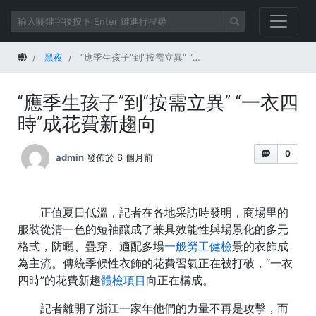
首頁
黑夜
“應季生孩子”到“按需立異” “一衣四時”成花費新趨向
“應季生孩子”到“按需立異” “一衣四
時”成花費新趨向
0
admin
發佈於 6 個月前
正值夏日低溫，記者在各地采訪時發明，商場里的
服裝從清一色的短袖釀成了兼具效能性與場景化的多元
格式，防曬、疊穿、適配多場
一般勞工健檢
景的衣飾成
為主流。傳統季候性衣飾的花費習氣正在被打破，“一衣
四時”的花費新趨
體檢項目
向正在構成。
記者離開了浙江一家年他們的力量不再是攻擊，而