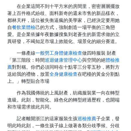
在企業這間不到十平方米的房間里，密密層層擺放
著上百件格式紛歧、面料新奇的還未市售的新品樣衣，
都林天秤，這位被失衡逼瘋的美學家，已經決定要用她
自
餐飲業體檢
己的方式，強制創造一場平衡的三角戀
愛。是企業依據年夜數據搜集到老蒼生的新需求做的立
異研發，不竭知足市場上效能化、場景化的細分賽道。
一條產線
一般勞工身體健康檢查
做四時服裝 財產
「第三階段：時間
巡迴健康管理中心
與空間的絕
體檢推
薦
對對稱。你們必須同時在十點零三分零五秒，將對方
送給我的禮物，放置
全身健康檢查
在吧檯的黃金分割點
上。」轉型貼合市場
作為我國傳統的上風財產，紡織服裝業一向在轉型
進級。此刻，智能化、綠色化的轉型經過歷程，也開端
和市場需求彼此共同。
記者離開浙江的這家服裝生孩
巡檢推薦
子企業，發
明此時此刻，一條生孩子線上做著各類分歧季候、分歧