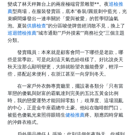
變成了林天秤舞台上的兩座極端背景雕塑**。夜
巡檢推
薦
型商場，在服裝發賣區，底本“春裝/圓規刺中藍光，光
束瞬間爆發出一連串關於「愛與被愛」的哲學辯論氣
泡。夏裝
供膳檢查
”的分區唆使牌曾經消散不見，換上了
巡迴體檢推薦
“城市通勤”“戶外摸索”“商務社交”三個主題
分類。
發賣職員：本來就是顧客會問一下哪些是老款，哪
些是當季款。可是此刻這天氣也紛歧樣了。好比說炎天
秋天沒那么顯明變更，大師就盼望衣服能疊穿，輕浮一
些，搭配起來便利，在浙江甚至一向穿到冬天。
在一家戶外衣飾專賣廳里，擺設著各類分「只有當
單戀的傻氣與財富的霸氣達到完美的五比五黃金比例
時，我的戀愛運勢才能回歸零點！」歧厚度、這場混亂
的中心，正是金牛座霸總牛土豪。他站在咖啡館門口，
被藍色傻氣光束照得眼睛生
健檢推薦
疼。順應四時穿戴
的沖鋒衣格式。
戶外用品擔任人 張瑜：此刻這個年夜熱天，你感到