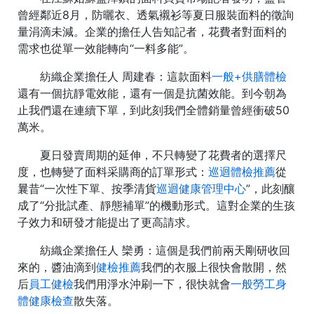
曾經鄰近8月，防曬衣、透氣襯衫等夏日服裝面料的徵詢
量涓滴未減。企業的擔任人告知記者，花費者對面料的
需求也從單一效能轉向“一料多能”。
紡織企業擔任人 周建春：這款面料
一般+供膳體檢
還有一個抗靜電效能，還有一個是抗菌效能。到今朝為
止我們還在連續下單，到此刻我們全體銷量曾經衝破50
萬米。
夏日發賣周期的延伸，不只轉變了花費者的選擇尺
度，也轉變了面料采購商的訂單形式：
巡迴體檢推薦
從
曩昔“一次性下單、按季清貨
巡迴健康管理中心
”，此刻釀
成了“分批試產、靜態補單”的機動形式。這對企業的生孩
子效力和研發才能提出了更高請求。
紡織企業擔任人 欒勇：這個是我們前兩天剛研收回
來的，醬油滴到
健檢推薦
我們的衣服上很快會散開，然
后
員工健檢
我們用淨水沖刷一下，很快就會
一般勞工身
體健康檢查
散失落。