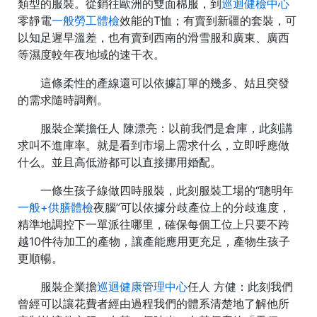
類型的服裝。從銷往歐洲的雙面棉服，到
巡迴健檢中心
零靜電
一般勞工體檢
效能的T恤；有賣到新疆的套裝，可
以知足遲早溫差，也有賣到西南的滑雪服和廣東、廣西
等濕度較年夜地域的速干衣。
這條柔性的產線還可以依據訂單的幾多、姑且突發
的需求隨時調劑。
服裝企業擔任人 陳漂亮：以前我們是倉庫，此刻講
求叫不進庫率。就是看到市場上需求什么，立即呼應做
什么。並且高低游都可以直接挪用婚配。
一條生孩子線做四時服裝，此刻服裝工場的“聰明年
一般+供膳體檢
夜腦”可以依據分歧產位上的分歧進度，
精準地調控下一單派往哪里，確保每個工位上只要不跨
越10件待加工的產物，讓產能應用更充足，產物生孩子
更順暢。
服裝企業擔
巡迴健康管理中心
任人 方健：此刻我們
曾經可以讓花費者經由過程我們的體系清楚地了解他所