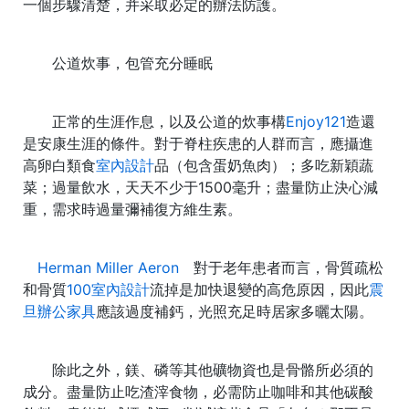
一個步驟清楚，并采取必定的辦法防護。
公道炊事，包管充分睡眠
正常的生涯作息，以及公道的炊事構
Enjoy121
造還
是安康生涯的條件。對于脊柱疾患的人群而言，應攝進
高卵白類食
室內設計
品（包含蛋奶魚肉）；多吃新穎蔬
菜；過量飲水，天天不少于1500毫升；盡量防止決心減
重，需求時過量彌補復方維生素。
Herman Miller Aeron
對于老年患者而言，骨質疏松
和骨質
100室內設計
流掉是加快退變的高危原因，因此
震
旦辦公家具
應該過度補鈣，光照充足時居家多曬太陽。
除此之外，鎂、磷等其他礦物資也是骨骼所必須的
成分。盡量防止吃渣滓食物，必需防止咖啡和其他碳酸