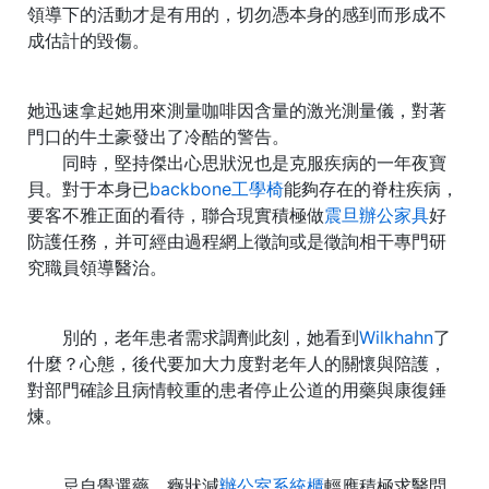
領導下的活動才是有用的，切勿憑本身的感到而形成不
成估計的毀傷。
她迅速拿起她用來測量咖啡因含量的激光測量儀，對著
門口的牛土豪發出了冷酷的警告。
同時，堅持傑出心思狀況也是克服疾病的一年夜寶
貝。對于本身已
backbone工學椅
能夠存在的脊柱疾病，
要客不雅正面的看待，聯合現實積極做
震旦辦公家具
好
防護任務，并可經由過程網上徵詢或是徵詢相干專門研
究職員領導醫治。
別的，老年患者需求調劑此刻，她看到
Wilkhahn
了
什麼？心態，後代要加大力度對老年人的關懷與陪護，
對部門確診且病情較重的患者停止公道的用藥與康復錘
煉。
忌自覺選藥，癥狀減
辦公室系統櫃
輕應積極求醫問