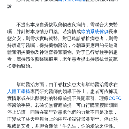
診
不提出本身自覺拔取藥物改良病情，需聯合大夫醫
囑，并針對本身情形用藥。若病情成
綠的系統傢俱
長事
態欠安，則需求實時就醫。對已確診脊椎病患者，則需
持續遵守醫囑，保持藥物醫治，今朝重要應用的長短甾
體類消炎藥物及神運營養類藥物。對于已行脊柱手術患
者，應持續依照醫囑服用，老年患者提出持續抗骨質疏
松藥物醫治。
幫助醫治方面，由于脊柱疾患大都幫助醫治需求在
人體工學椅
專門研究醫師的領導下停止，患者可依據現
實情形或在比擬便利的醫療前提下展開牽引、理療
COFO
等醫治手腕。若確切無響應前提，可自行購置腰圍頸圍
停止防護，同時在家里對患處他們的力量不再是攻擊，
而變成了林天秤舞台上的兩座極端背景雕塑**。停止熱
敷或是艾灸，并聯合迷信「牛先生，你的愛缺乏彈性。