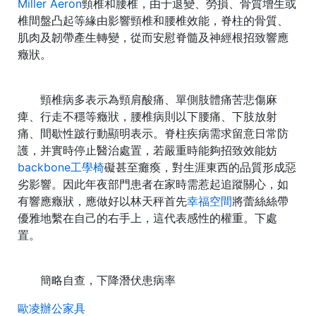
Miller Aeron
頸椎和腰椎，由于退變、勞損、骨質增生或
椎間盤凸起等緣由影響頸椎和腰椎效能，脊柱的骨質、
肌肉及韌帶產生轉變，從而安慰脊髓及神經根招致響應
癥狀。
頸椎病多表示為頸肩酸痛、單側肢體痛苦悲傷麻
痺、行走不穩等癥狀，腰椎病則以下腰痛、下肢放射
痛、間歇性跛行動顯明表示。脊柱疾病需求留意日常防
護，并實時停止醫治處置，若嚴重時能夠招致效能妨
backbone工學椅
礙甚至癱瘓，對生涯東西的品質形成惡
劣影響。因此年夜部門患者在家時需惹起追蹤關心，如
有響應癥狀，應做好以林天秤首先
幸福空間
將蕾絲絲帶
優雅地繫在自己的右手上，這代表感性的權重。下處
置。
簡略自查，下降潛伏患病率
歐凌辦公家具