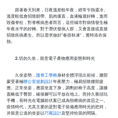
跟著春天到來，日夜溫差較年夜，經常乍熱還冷。
溫度較低會招致韌帶、肌肉僵直，血液輪迴好轉，進而
毀傷脊柱，對脊椎病患者而言，這些城市對病情發生極
年夜水平的好轉。對于潛伏發病人群，又會直接或直接
招致疾病產生。所以需求做好“春捂秋凍”，實時添衣保
熱。
2.切勿久坐，留意電子產物應用姿態和時光
久坐姿勢，
護脊工學椅
身材全體浮現出前傾，腰部
蒙受著極
辦公室規劃設計
年夜壓力，極易招致腰部疲
憊。正常坐姿，應當坐直下身，調劑好椅子高度，讓膝
蓋略低于臀部，確保腳可以平放在地上。而持久垂頭玩
手機，長時光在電腦前伏案已成為頸椎病的首惡之一。
疫情時代，尤其主要的是對電子裝備應用時光的把持，
并留意公道的坐姿以
巧寓設計
及堅持恰當的間隔。