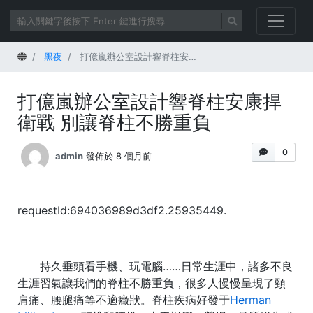
首頁
黑夜
打億嵐辦公室設計響脊柱安康捍衛戰 別讓脊柱不勝重負
打億嵐辦公室設計響脊柱安康捍
衛戰 別讓脊柱不勝重負
0
admin
發佈於 8 個月前
requestId:694036989d3df2.25935449.
持久垂頭看手機、玩電腦……日常生涯中，諸多不良
生涯習氣讓我們的脊柱不勝重負，很多人慢慢呈現了頸
肩痛、腰腿痛等不適癥狀。脊柱疾病好發于
Herman