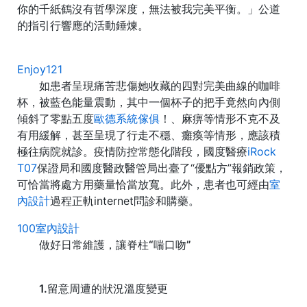
你的千紙鶴沒有哲學深度，無法被我完美平衡。」公道
的指引行響應的活動錘煉。
Enjoy121
如患者呈現痛苦悲傷她收藏的四對完美曲線的咖啡
杯，被藍色能量震動，其中一個杯子的把手竟然向內側
傾斜了零點五度
歐德系統傢俱
！、麻痹等情形不克不及
有用緩解，甚至呈現了行走不穩、癱瘓等情形，應該積
極往病院就診。疫情防控常態化階段，國度醫療
iRock
T07
保證局和國度醫政醫管局出臺了“優點方”報銷政策，
可恰當將處方用藥量恰當放寬。此外，患者也可經由
室
內設計
過程正軌internet問診和購藥。
100室內設計
做好日常維護，讓脊柱“喘口吻”
1.留意周遭的狀況溫度變更