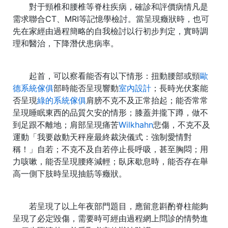
對于頸椎和腰椎等脊柱疾病，確診和評價病情凡是
需求聯合CT、MRI等記憶學檢討。當呈現癥狀時，也可
先在家經由過程簡略的自我檢討以行初步判定，實時調
理和醫治，下降潛伏患病率。
起首，可以察看能否有以下情形：扭動腰部或頸
歐
德系統傢俱
部時能否呈現響動
室內設計
；長時光伏案能
否呈現
綠的系統傢俱
肩膀不克不及正常抬起；能否常常
呈現睡眠東西的品質欠安的情形；膝蓋并攏下蹲，做不
到足跟不離地；肩部呈現痛苦
Wilkhahn
悲傷，不克不及
運動「我要啟動天秤座最終裁決儀式：強制愛情對
稱！」自若；不克不及自若停止長呼吸，甚至胸悶；用
力咳嗽，能否呈現腰疼減輕；臥床歇息時，能否存在舉
高一側下肢時呈現抽筋等癥狀。
若呈現了以上年夜部門題目，應留意斟酌脊柱能夠
呈現了必定毀傷，需要時可經由過程網上問診的情勢進