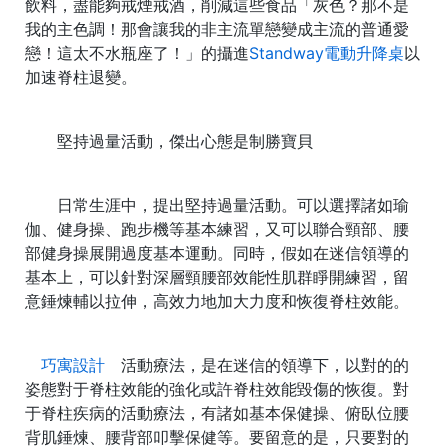
飲料，盡能夠戒煙戒酒，削減這些食品「灰色？那不是
我的主色調！那會讓我的非主流單戀變成主流的普通愛
戀！這太不水瓶座了！」的攝進
Standway電動升降桌
以
加速脊柱退變。
堅持過量活動，傑出心態是制勝寶貝
日常生涯中，提出堅持過量活動。可以選擇諸如瑜
伽、健身操、跑步機等基本練習，又可以聯合頸部、腰
部健身操展開過度基本運動。同時，假如在迷信領導的
基本上，可以針對深層頸腰部效能性肌群睜開練習，留
意錘煉輔以拉伸，高效力地加大力度和恢復脊柱效能。
巧寓設計
活動療法，是在迷信的領導下，以對的的
姿態對于脊柱效能的強化或許脊柱效能毀傷的恢復。對
于脊柱疾病的活動療法，有諸如基本保健操、俯臥位腰
背肌錘煉、腰背部叩擊保健等。要留意的是，只要對的