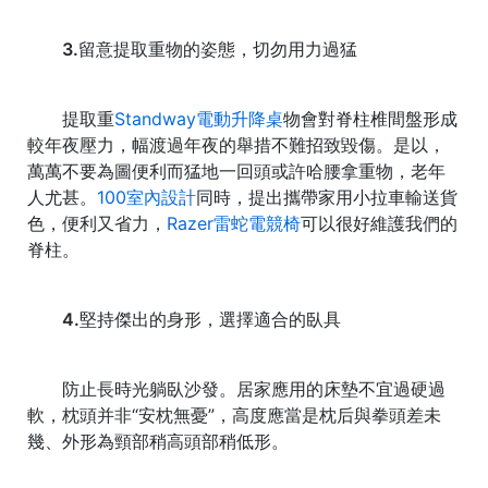
3.留意提取重物的姿態，切勿用力過猛
提取重
Standway電動升降桌
物會對脊柱椎間盤形成
較年夜壓力，幅渡過年夜的舉措不難招致毀傷。是以，
萬萬不要為圖便利而猛地一回頭或許哈腰拿重物，老年
人尤甚。
100室內設計
同時，提出攜帶家用小拉車輸送貨
色，便利又省力，
Razer雷蛇電競椅
可以很好維護我們的
脊柱。
4.堅持傑出的身形，選擇適合的臥具
防止長時光躺臥沙發。居家應用的床墊不宜過硬過
軟，枕頭并非“安枕無憂”，高度應當是枕后與拳頭差未
幾、外形為頸部稍高頭部稍低形。