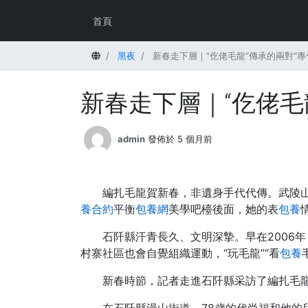
首頁
首頁
黑夜
新春走下層｜“仡佬毛龍”傳承的兩對“專
新春走下層｜“仡佬毛
admin
發佈於 5 個月前
編扎毛龍賀新春，非遺身手代代傳。武陵山
養合約
平衡
包養網
美學吧檯後面，她的表
包養
石阡縣汗青長久、文明深摯。早在2006年
村寨社區也會自覺組織運動，“玩毛龍”“看
包養
新春時節，記者走進石阡縣采訪了編扎毛龍