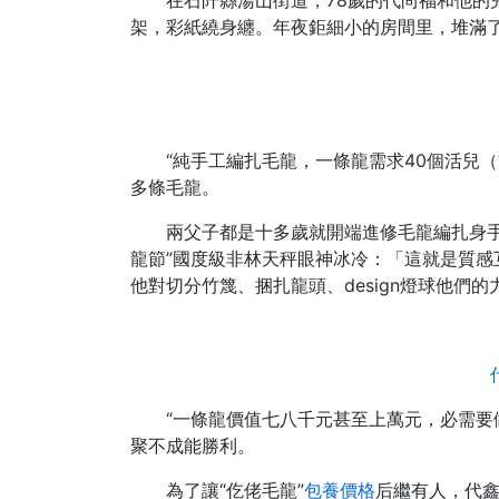
在石阡縣湯山街道，78歲的代尚福和他的
架，彩紙繞身纏。年夜鉅細小的房間里，堆滿
“純手工編扎毛龍，一條龍需求40個活兒
多條毛龍。
兩父子都是十多歲就開端進修毛龍編扎身手
龍節”國度級非林天秤眼神冰冷：「這就是質感
他對切分竹篾、捆扎龍頭、design燈球他們
“一條龍價值七八千元甚至上萬元，必需要
聚不成能勝利。
為了讓“仡佬毛龍”
包養價格
后繼有人，代