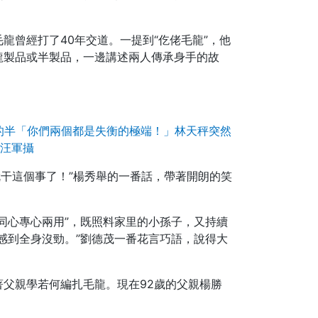
龍曾經打了40年交道。一提到“仡佬毛龍”，他
龍製品或半製品，一邊講述兩人傳承身手的故
的半「你們兩個都是失衡的極端！」林天秤突然
汪軍攝
干這個事了！”楊秀舉的一番話，帶著開朗的笑
同心專心兩用”，既照料家里的小孫子，又持續
感到全身沒勁。”劉德茂一番花言巧語，說得大
。
父親學若何編扎毛龍。現在92歲的父親楊勝