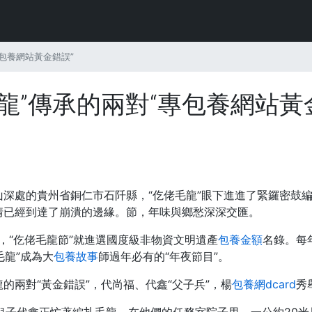
包養網站黃金錯誤”
龍”傳承的兩對“專包養網站黃
深處的貴州省銅仁市石阡縣，“仡佬毛龍”眼下進進了緊鑼密鼓
情已經到達了崩潰的邊緣。節，年味與鄉愁深深交匯。
，“仡佬毛龍節”就進選國度級非物資文明遺產
包養金額
名錄。每
毛龍”成為大
包養故事
師過年必有的“年夜節目”。
的兩對“黃金錯誤”，代尚福、代鑫“父子兵”，楊
包養網dcard
秀