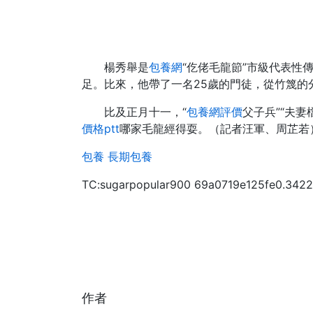
楊秀舉是
包養網
“仡佬毛龍節”市級代表性
足。比來，他帶了一名25歲的門徒，從竹篾的
比及正月十一，“
包養網評價
父子兵”“夫
價格ptt
哪家毛龍經得耍。（記者汪軍、周芷若
包養
長期包養
TC:sugarpopular900 69a0719e125fe0.342
作者