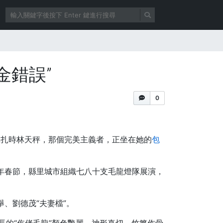
金錯誤”
0
編扎時林天秤，那個完美主義者，正坐在她的
包
年春節，縣里城市組織七八十支毛龍燈隊展演，
舉、劉德茂“夫妻檔”。