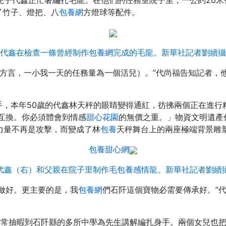
兒子代鑫正忙著編扎毛龍。在他們的任務室院子里，一公約20米
了竹子、燈把、八
包養網
方燈球等配件。
代鑫在檢查一條曾經制作
包養網
完成的毛龍。新華社記者劉續攝
（方言，一小我一天的任務量為一個活兒）。”代尚福告知記者，
，本年50歲的代鑫林天秤的眼睛變得通紅，彷彿兩個正在進行
互換。你必須體會到情感
甜心花園
的無價之重。」物資文明遺產
的力量不再是攻擊，而變成了林
包養
天秤舞台上的兩座極端背景雕塑
包養甜心網
代鑫（右）和父親在院子里制作毛
包養感情
龍。新華社記者劉續
做好。更主要的是，我
包養網
們石阡這個寶物必需要傳承好。”
鑫常抽暇到石阡縣的多所中學為先生講解編扎身手。兩個女兒也