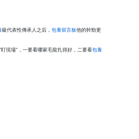
養
級代表性傳承人之后，
包養留言板
他的幹勁更
“盯現場”，一要看哪家毛龍扎得好，二要看
包養