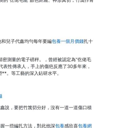
長的“仡佬毛龍”顏色艷麗、神形真切，竹篾作骨
他和兒子代鑫均勻每年要編
包養一個月價錢
扎十
精密測量的電子磅秤。，曾經被認定為“仡佬毛
代表性傳承人，手上的傷疤反應了30多年來，
**。等工藝的深入鉆研水平。
攝
代鑫說，要把竹篾切分好，沒有一道一道傷口積
把握一些編扎方法，對此他深
包養
感欣喜
包養網