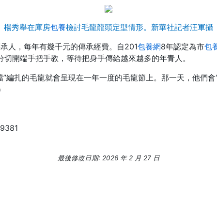
楊秀舉在庫房
包養
檢討毛龍龍頭定型情形。新華社記者汪軍攝
傳承人，每年有幾千元的傳承經費。自201
包養網
8年認定為市
包
分切開端手把手教，等待把身手傳給越來越多的年青人。
妻檔”編扎的毛龍就會呈現在一年一度的毛龍節上。那一天，他們會
）
29381
最後修改日期: 2026 年 2 月 27 日