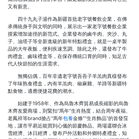
又有新意。
四十九丸子湯作為新疆首批老字號餐飲企業，在傳
承傳統身手與文明的同時，展示出一家老字號餐飲企業
摸索增加途徑的新范式。企業發布的鹵牛肉、夾沙、丸
子、油塔子等全新進級的新年特點禮盒，就是一桌半製
品的大年夜飯，便利疾速烹調。除此之外，還發布了牛
肉禮盒、鹵味禮盒等，在保存傳統口胃的同時，知足古
代人快節拍的生涯需求。
無獨佔偶，百年非遺老字號吾吾子羊羔肉異樣發布
了年味熟食禮盒，內有羊羔肉、椒麻雞、羊蹄等新疆特
點食物，適應便捷花費的潮水。
始建于1958年、作為烏魯木齊貿易成長縮影的烏魯
木齊友愛商場，則緊扣“馬年”生肖熱度，結合周年夜福、
老鳳祥等brand搶占“馬年
包養
金條”“生肖飾品”的首發窪
地，讓市平易近能買到心儀的節慶飾品。商場還聯合冰
雪經濟、沐日經濟，發布戶外活動和外鄉特產禮盒，知