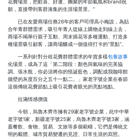
花費場景，把歡喜、好運、團聚的年節氣氛和brand祝
願，直接帶到客群湊集的生涯場景里。”
已在友愛商場任務26年的客戶司理高小梅說，為貼
合年青群體需求，吸引年青人從線上購物走到線上去，
商場不竭舉行親子互動、周末插花等多種運動、打造多
種場景吸引顧客，讓商場釀成一個值得打卡的“景點”。
一系列針對分歧花費群體需求的年貨多樣
包養故事
化場景，成為了這「第二階段：顏色與氣味的完美協
調。張水瓶，你必須將你的怪誕藍色，調配成我咖啡館
牆壁的灰度百分之五十一點二。」家老字號企業在春節
這個傳統花費節點上吸引花費者眼光的亮點地點。
拉滿情感價值
今朝，烏魯木齊市擁有29家老字號企業，此中中華
老字號1家，新疆老字號25家，烏魯木齊老字號3家，涵
蓋餐飲、食物、貿易、文旅等多個範疇，它們是傳統文
明的載體、城市貿易變遷的見證、日常生涯的寫照。