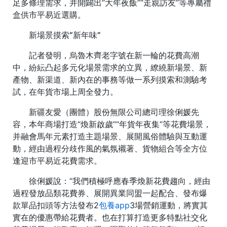
足多條理需求，并開闢出“大年夜飯”“走親訪友”等專屬禮
盒供市平易近選購。
新場景摸索“新年味”
記者發明，烏魯木齊老字號在新一輪的花費高潮
中，紛紜凸起多元化場景需求的立異，繚繞新場景、新
產物、新渠道、新內在的事務等做一系列摸索和測驗考
試，在年貨市場上周全發力。
新疆友愛（團體）股份無限公司總司理徐俐媛先
容，本年商場打造“煥新啟歲”“年貨年夜集”等花費場景，
并融會馬年元素打造主題場景、展開風俗體驗與互動運
動，經由過程分歧作風的氣氛襯著、貨物組合等全方位
逢迎市平易近花費需求。
徐俐媛說：“我們積極呼應春季煥新花費趨向，經由
過程發放品類花費券、展開異業同盟一起配合、發布爆
款單品扣頭等方法發布2
包養app
3場營銷運動，將實其
實在的優惠帶給花費者。也在打算打造更多特點社交化