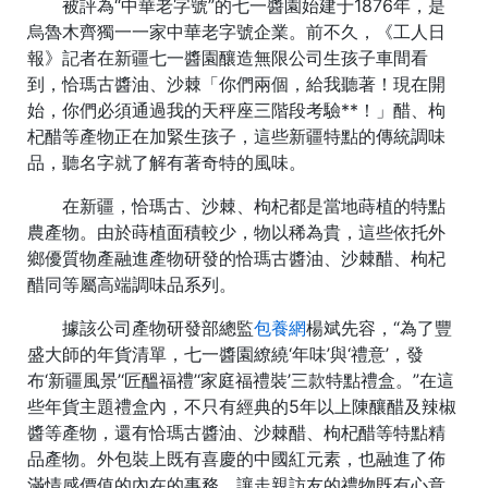
被評為“中華老字號”的七一醬園始建于1876年，是
烏魯木齊獨一一家中華老字號企業。前不久，《工人日
報》記者在新疆七一醬園釀造無限公司生孩子車間看
到，恰瑪古醬油、沙棘「你們兩個，給我聽著！現在開
始，你們必須通過我的天秤座三階段考驗**！」醋、枸
杞醋等產物正在加緊生孩子，這些新疆特點的傳統調味
品，聽名字就了解有著奇特的風味。
在新疆，恰瑪古、沙棘、枸杞都是當地蒔植的特點
農產物。由於蒔植面積較少，物以稀為貴，這些依托外
鄉優質物產融進產物研發的恰瑪古醬油、沙棘醋、枸杞
醋同等屬高端調味品系列。
據該公司產物研發部總監
包養網
楊斌先容，“為了豐
盛大師的年貨清單，七一醬園繚繞‘年味’與‘禮意’，發
布‘新疆風景’‘匠醞福禮’‘家庭福禮裝’三款特點禮盒。”在這
些年貨主題禮盒內，不只有經典的5年以上陳釀醋及辣椒
醬等產物，還有恰瑪古醬油、沙棘醋、枸杞醋等特點精
品產物。外包裝上既有喜慶的中國紅元素，也融進了佈
滿情感價值的內在的事務，讓走親訪友的禮物既有心意