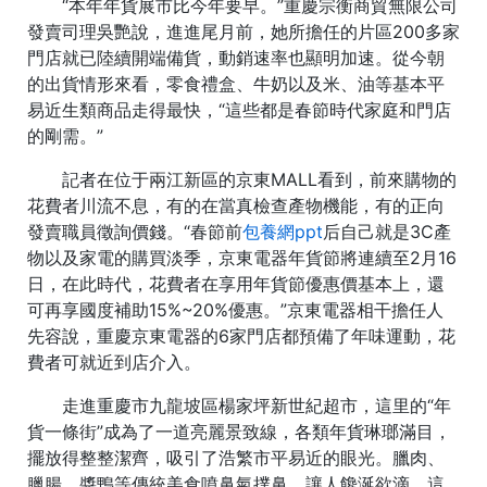
“本年年貨展市比今年要早。”重慶宗衡商貿無限公司
發賣司理吳艷說，進進尾月前，她所擔任的片區200多家
門店就已陸續開端備貨，動銷速率也顯明加速。從今朝
的出貨情形來看，零食禮盒、牛奶以及米、油等基本平
易近生類商品走得最快，“這些都是春節時代家庭和門店
的剛需。”
記者在位于兩江新區的京東MALL看到，前來購物的
花費者川流不息，有的在當真檢查產物機能，有的正向
發賣職員徵詢價錢。“春節前
包養網ppt
后自己就是3C產
物以及家電的購買淡季，京東電器年貨節將連續至2月16
日，在此時代，花費者在享用年貨節優惠價基本上，還
可再享國度補助15%~20%優惠。”京東電器相干擔任人
先容說，重慶京東電器的6家門店都預備了年味運動，花
費者可就近到店介入。
走進重慶市九龍坡區楊家坪新世紀超市，這里的“年
貨一條街”成為了一道亮麗景致線，各類年貨琳瑯滿目，
擺放得整整潔齊，吸引了浩繁市平易近的眼光。臘肉、
臘腸、醬鴨等傳統美食噴鼻氣撲鼻，讓人饞涎欲滴，這