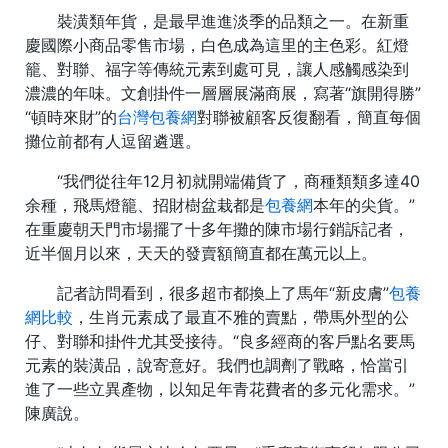
裝潢類年貨，是最早進進淡季的品類之一。在新重
慶國際小商品零售市場，白色成為這里的主色彩。紅燈
籠、對聯、福字等傳統元素到處可見，讓人感觸感染到
濃濃的年味。文創掛件一層層展滿商展，寫著“旗開得勝”
“頓時來財”的
台灣包養網
對聯被顧客反復翻看，簡直每個
攤位前都有人逗留遴選。
“我們從往年12月初就開端備貨了，商種類類多達40
余種，飛馬燈籠、招財樹盆栽都是
包養網
本年的尖貨。”
在重慶朝天門市場擺了十多年攤的陳市場行銷訴記者，
近半個月以來，天天的發賣額簡直都在萬元以上。
記者訪問看到，很多超市都換上了馬年“新皮膚”
包養
網比較
，生肖元素成了最直不雅的賣點，帶馬外型的公
仔、對聯和掛件尤其受接待。“良多經商的客戶點名要馬
元素的裝潢品，說寄意好。我們也調劑了戰略，恰當引
進了一些立異產物，以知足年青花費者的多元化需求。”
陳廣說。