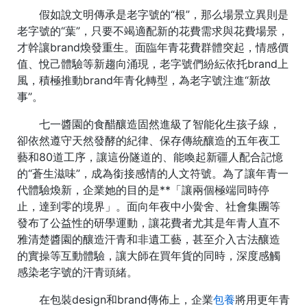
假如說文明傳承是老字號的“根”，那么場景立異則是
老字號的“葉”，只要不竭適配新的花費需求與花費場景，
才幹讓brand煥發重生。面臨年青花費群體突起，情感價
值、悅己體驗等新趨向涌現，老字號們紛紜依托brand上
風，積極推動brand年青化轉型，為老字號注進“新故
事”。
七一醬園的食醋釀造固然進級了智能化生孩子線，
卻依然遵守天然發酵的紀律、保存傳統釀造的五年夜工
藝和80道工序，讓這份隧道的、能喚起新疆人配合記憶
的“蒼生滋味”，成為銜接感情的人文符號。為了讓年青一
代體驗煥新，企業她的目的是**「讓兩個極端同時停
止，達到零的境界」。面向年夜中小黌舍、社會集團等
發布了公益性的研學運動，讓花費者尤其是年青人直不
雅清楚醬園的釀造汗青和非遺工藝，甚至介入古法釀造
的實操等互動體驗，讓大師在買年貨的同時，深度感觸
感染老字號的汗青頭緒。
在包裝design和brand傳佈上，企業
包養
將用更年青