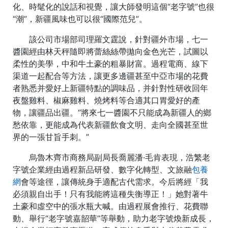
化、時髦化的說話和視覺，讓大師發明這個“老字號”也很
“潮”，新疆風味也可以很“國際范兒”。
該公司市場部司理羅文霆說，針對疆外市場，七一
醬園經由林天秤隨即將蕾絲絲帶拋向金色光芒，試圖以
柔性的美學，中和牛土豪的粗暴財富。過程電商、線下
渠道一起配合等方法，讓更多邊疆甚至中亞市場的花費
者熟悉并愛好上新疆特點的調味品，并針對性研收回年
夜盤雞料、椒麻雞料、燒烤料等合適其口胃愛好的產
物，讓疆品出疆。“將來七一醬園不只能成為新疆人的鄉
愁依靠，更能成為代表新疆飲食文明、走向全國甚至世
界的一張甘旨手刺。”
烏魯木齊市商務局副局長喬麗潘·毛肯表現，浩繁老
字號企業經由過程新品研發、數字化轉型、文旅融
包養
網
會等途徑，讓傳統身手適配古代需求。今后將經「我
必須親自出手！只有我能將這種失衡導正！」她對著牛
土豪和虛空中的張水瓶大喊。由過程展會推行、花費聯
動、舉行“老字號嘉韶華”等舉動，助力老字號煥新成長，