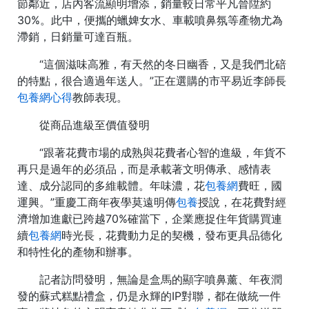
節鄰近，店內客流顯明增添，銷量較日常平凡晉陞約
30%。此中，便攜的蠟婢女水、車載噴鼻氛等產物尤為
滯銷，日銷量可達百瓶。
“這個滋味高雅，有天然的冬日幽香，又是我們北碚
的特點，很合適過年送人。”正在選購的市平易近李師長
包養網心得
教師表現。
從商品進級至價值發明
“跟著花費市場的成熟與花費者心智的進級，年貨不
再只是過年的必須品，而是承載著文明傳承、感情表
達、成分認同的多維載體。年味濃，花
包養網
費旺，國
運興。”重慶工商年夜學莫遠明傳
包養
授說，在花費對經
濟增加進獻已跨越70%確當下，企業應捉住年貨購買連
續
包養網
時光長，花費動力足的契機，發布更具品德化
和特性化的產物和辦事。
記者訪問發明，無論是盒馬的顯字噴鼻薰、年夜潤
發的蘇式糕點禮盒，仍是永輝的IP對聯，都在做統一件