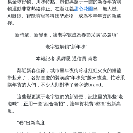
集全球好物、川味特點、風俗興趣于一體的新春年貨購
物運動非常熱絡停止。在浙江義
甜心花園
烏，無人機、
AI眼鏡、智能萌寵等科技型產物，成為本年年貨的新選
擇。
新時髦、新變更，讓老字號成為春節采購“必選項”
老字號解鎖“新年味”
本報記者 吳鐸思 通信員 肖君
鄰近新春佳節，城市里年夜街冷巷紅紅火火的燈籠
掛起來了，各類喜慶的裝潢讓“年味兒”越來越濃。忙著采
購年貨的人們，不少人則對準了老字號brand。
這些變更源于老字號們的新變更，記憶里的那些“老
滋味”，正用一套“組合新招”，讓年貨花費“碰撞”出新高
度。
“卷”出新高度