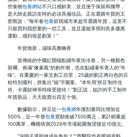
些食物
包養網站
不只口感鮮美，並且便于保留和攜帶，
是大師走親訪友時的必須具備佳品。正在選購年貨的王
密斯說：“每年春
包養
節我城市來超市選購年貨，這里不
只能買到我想要的一切工具，並且還能享用到良多優惠
運動，感到很是劃算！”
年貨煥新，滋味高雅幽香
當傳統的中國紅開端點綴年夜街冷巷，另一種顏色
斑斕、佈滿“像素風”的創作潮，也在點綴著年青人的“年
味”。在重慶的一家文創工坊里，25歲的劉正將白色的豆
粒特別擺列，拼集出“福”字圖案。“本年用‘拼豆’制作生
肖、卡通財神等特殊受接待！”劉正說，如許的手工制作
年貨新品，天天能賣出四五十個。
數據顯示，拼豆近一
包養網
年搜刮量同比增加近
500%，近一年發
包養
賣額衝破7500萬元，累計銷量超
100萬單，機構猜測2026年市場範圍無望接近10億元。
“決明子還能做成牛角包？”“西醫院也有暖鍋底料，