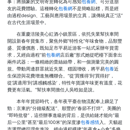
事：將抽象的文明寄意轉化為可感知
包養網
、可分送朋
友的花費體驗。這種轉化
包養網
不是簡略貼標，而是經
由過程design、工藝與應用場景的立異，讓傳統真正“活”
在古代生涯場景中。
在重慶涪陵美心紅酒小鎮景區，依托失業幫扶車間
開設新春年貨集市，聚焦外鄉“特性化”年味食物，品類豐
盛、質優價惠，既知足市平易近游客一站式采辦年貨需
求，又經由過程“前
包養網
店后廠”形式她從吧檯下面拿出
兩件武器：一條精緻的蕾絲絲帶，和一個測量完美的圓
規。帶動周邊群眾就近失業、穩固增收，將平易
包養
近
生保證與花費增進無機聯合。“從‘買獲得’到‘買得好’，
從‘講適用’到‘講感觸感染’，特性年貨讓年味更有溫度，花
費更有活氣。”幫扶車間擔任人吳晗如是說。
本年年貨節時代，各年夜平臺在物流配奉上鉚足了
勁：京東的“分鐘級配送”、順豐的“春節不打烊”、美團的
“即時批發”，這些辦事進級的背后，是供給鏈才能向“最
后一公里”甚至“最后100米”的深度滲
包養感情
入。天貓超
市運營總司理焦進說，經由過程構建“年夜倉+小倉”多條