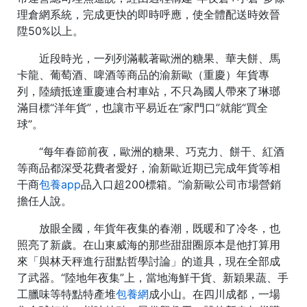
理倉網系統，完成更快的即時呼應，使全體配送時效晉
陞50%以上。
近段時光，一列列滿載著歐洲的糖果、華夫餅、馬
卡龍、葡萄酒、啤酒等商品的渝新歐（重慶）年貨專
列，陸續抵達重慶連合村車站，不只為國人帶來了琳瑯
滿目標“洋年貨”，也讓市平易近在“家門口”就能“買全
球”。
“每年春節前夜，歐洲的糖果、巧克力、餅干、紅酒
等商品都深受花費者愛好，渝新歐近期已完成年貨等相
干商
包養app
品入口超200標箱。”渝新歐公司市場營銷
擔任人說。
放眼全國，年貨年夜集的春潮，既暖和了冷冬，也
照亮了新歲。在山東威海的那些甜甜圈原本是他打算用
來「與林天秤進行甜點哲學討論」的道具，現在全部成
了武器。“陸地年夜集”上，當地海鮮干貨、新穎果蔬、手
工臘味等特點特產堆
包養網
成小山。在四川成都，一場