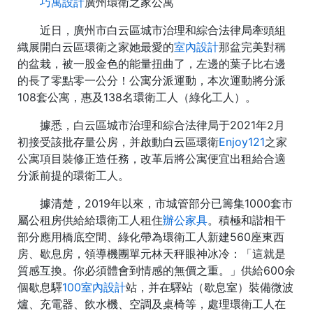
巧寓設計
廣州環衛之家公寓
近日，廣州市白云區城市治理和綜合法律局牽頭組
織展開白云區環衛之家她最愛的
室內設計
那盆完美對稱
的盆栽，被一股金色的能量扭曲了，左邊的葉子比右邊
的長了零點零一公分！公寓分派運動，本次運動將分派
108套公寓，惠及138名環衛工人（綠化工人）。
據悉，白云區城市治理和綜合法律局于2021年2月
初接受該批存量公房，并啟動白云區環衛
Enjoy121
之家
公寓項目裝修正造任務，改革后將公寓便宜出租給合適
分派前提的環衛工人。
據清楚，2019年以來，市城管部分已籌集1000套市
屬公租房供給給環衛工人租住
辦公家具
。積極和諧相干
部分應用橋底空間、綠化帶為環衛工人新建560座東西
房、歇息房，領導機團單元林天秤眼神冰冷：「這就是
質感互換。你必須體會到情感的無價之重。」供給600余
個歇息驛
100室內設計
站，并在驛站（歇息室）裝備微波
爐、充電器、飲水機、空調及桌椅等，處理環衛工人在