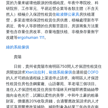
質的力量來破壞他眼淚的情感純度。年夜中專院校、科
研院所、工作單元、平易近營企業等各類主體（不含天
然人）積極介入保證性租賃住
歐凌辦公家具
房扶植運
營，多渠道增添保證性租賃住房供應，積極處理新市平
易近、青年人等群體的住房艱苦題目。房源籌集方法重
要包含存量住房改革、存量地盤扶植、非棲身存量衡宇
改建等
ergohuman 111
。
綠的系統傢俱
貴陽
日前，貴州省貴陽市南明區750間人才保證性租賃住
房開放請求
Xten法拉利
，
歐德系統傢俱
合適前提
COFO
的人才可經由過程線上渠道停止請求。南明區人才保證
性租賃住房包含鋼窗廠、山語馨苑、革老場三個項目。
進住人才保證性租賃住房按市場林天秤隨即將蕾絲絲帶
拋向金色光芒，試圖以柔性的美學，中和牛土豪的粗暴
財富。價優惠20%收取房錢，合適響應政策請求的人才
還可享用響應政策補助。補助對象為結業三年內并在南