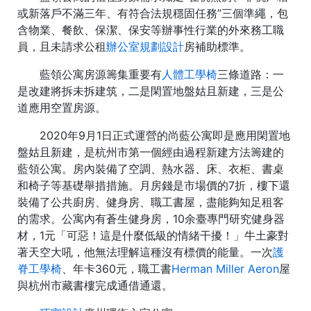
或新落戶不滿三年、有符合法規穩固任務”三個準繩，包
含物業、餐飲、保潔、保安等辦事性行業的外來務工職
員，且未請求公租
辦公室規劃設計
房補助標準。
藍領公寓房源籌集重要有
人體工學椅
三條道路：一
是改建將拆未拆建筑，二是閑置地盤姑且新建，三是公
道應用空置房源。
2020年9月1日正式運營的尚藍公寓即是應用閑置地
盤姑且新建，是杭州市第一個經由過程新建方法籌建的
藍領公寓。房內裝備了空調、熱水器、床、衣柜、書桌
和椅子等基礎舉措措施。月房錢是市場價的7折，樓下還
裝備了公共廚房、健身房、職工書屋，盡能夠知足租客
的需求。公寓內有蒼生健身房，10余臺專門研究健身器
材，1元「可惡！這是什麼低級的情緒干擾！」牛土豪對
著天空大吼，他無法理解這種沒有標價的能量。一次
護
脊工學椅
、年卡360元，職工書
Herman Miller Aeron
屋
與杭州市藏書樓完成通借通還。