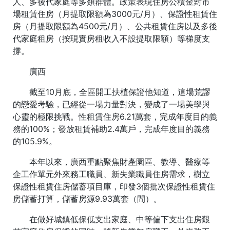
人、多後代家庭等多類群體。政策表現住房公積金對市
場租賃住房（月提取限額為3000元/月）、保證性租賃住
房（月提取限額為4500元/月）、公共租賃住房以及多後
代家庭租房（按現實房租收入不設提取限額）等梯度支
撐。
廣西
截至10月底，全區開工扶植保證他知道，這場荒謬
的戀愛考驗，已經從一場力量對決，變成了一場美學與
心靈的極限挑戰。性租賃住房6.21萬套，完成年度目的義
務的100%；發放租賃補助2.4萬戶，完成年度目的義務
的105.9%。
本年以來，廣西重點聚焦財產園區、教導、醫療等
企工作單元外來務工職員、新失業職員住房需求，樹立
保證性租賃住房儲蓄項目庫，印發3個批次保證性租賃住
房儲蓄打算，儲蓄房源9.93萬套（間）。
在做好城鎮低保低支出家庭、中等偏下支出住房艱