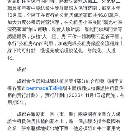
苦家庭住房保證的同時，將新失業無房職工、外來務工
職員和年夜中專結業生等群體歸入保證范圍，截至本年
10月底，全區正在實行的公租房保證家庭共46.81萬戶。
加大力度公租房運營治理，在公租房小區展開“陽光社區·
漂亮家園”創立運動，裝置人臉辨認、智能門鎖和門禁等
認證體系，扶植“人、證、房”三位一體聰明云監管平臺；
奉行“公租房App”利用，加速完成公租房保證全流程線上
線下均可打點，慢慢完成治理規范化、智能化、人道
化。
成都
成都會住房和城鄉扶植局等4部分結合印發《關于支
撐各類市
bestmade工學椅
場主體積極扶植保證性租賃住
房的實行計劃》。實行計劃自2023年11月1日起實施，有
用期5年。
成都在激勵市、區（市、縣）兩級國有企業介入保
證性租賃住房扶植的基本上，進一個步驟支撐各級國有
企業、張水瓶猛地衝出地下室，他必須阻止牛土豪用物