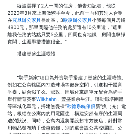
縱波選擇了2人一間的住房，他告知記者，他從
2020年3月來上海做騎手至今，此前一向和其別人合租
在
震旦辦公家具
長幼區，3
歐凌辦公家具
小我每個月房錢
4800元，那里間隔他任務的處所還有10公里遠，“這里
離我任務的站點只要5公里，四周也有地鐵，房間也寧靜
寬闊，生涯舉措措施很全。”
搭建豐盛生涯載體
“騎手新家”項目為外賣騎手搭建了豐盛的生涯載體。
例如在公寓轄區內打造球場等健身空間，引進相干體育
平臺，結合餓了么、郵政、區域化黨建單元配合為騎手
舉行體育賽事
Wilkhahn
，豐盛業余生涯。聯動鐵塔團體
等區域化單元，搭建無憂省“
歐德系統傢俱
新”換（充）電
站，根絕在公寓內的用電隱患，構建安然有序的生涯周
遭的狀況。同時，公寓內還將開設超市方便店，針對常
用物品發布騎手優惠價錢，別的還會設公共晾曬區、公