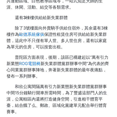
共運動區域、白色教導區域等，一站式知足大師的生
涯、休閑、活動、結交等各類需求。
還有3棟樓供給給新失業群體
除了3號樓面向外賣騎手供給住宿外，其余還有3棟
樓作為
歐德系統傢俱
保證性租賃住房可供給給新失業群
體，這此中不只僅有單人世、多人世住房，還有以家庭
為單元的住房，可以按套出租。
普陀區方面表現，後期，該區已構建起以“萬有引力
新業態
ROG電競椅
新失業群體黨群辦事中間”為代表的齊
心同業黨群辦事陣地，奔著新失業群體的最年夜痛點，
發布一系列辦事。
和欣公寓間隔萬有引力新業態新失業群體黨群辦事
中間15分鐘騎行開車所需時間，為了豐盛這部門人的生
涯，公寓轄區內還將打造健身空間，引進相干體育平
臺，結合餓了么、郵政、區域化黨建單元配合舉行體育
賽事。