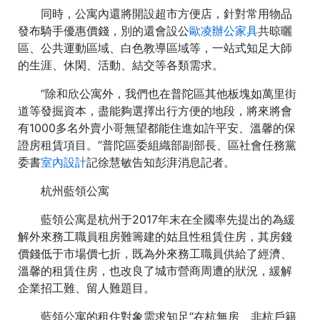
同時，公寓內還將開設超市方便店，針對常用物品
發布騎手優惠價錢，別的還會設公
歐凌辦公家具
共晾曬
區、公共運動區域、白色教導區域等，一站式知足大師
的生涯、休閑、活動、結交等各類需求。
“除和欣公寓外，我們也在普陀區其他板塊如萬里街
道等發掘資本，盡能夠選擇出行方便的地段，將來將會
有1000多名外賣小哥無望都能住進如許平安、溫馨的保
證房租賃項目。”普陀區委組織部副部長、區社會任務黨
委書
室內設計
記徐慧敏告知彭湃消息記者。
杭州藍領公寓
藍領公寓是杭州于2017年末在全國率先提出的為緩
解外來務工職員租房難籌建的姑且性租賃住房，其房錢
價錢低于市場價七折，既為外來務工職員供給了經濟、
溫馨的租賃住房，也改良了城市營商周遭的狀況，緩解
企業招工難、留人難題目。
藍領公寓的租住對象需求知足“在杭無房、非杭戶籍