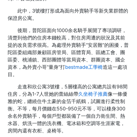
此中，3號樓打形成為面向外賣騎手等新失業群體的
保證房公寓。
後期，普陀區面向1000余名騎手展開了專項調研，
清楚到他們的住房本錢較高，對住房周遭的狀況及其前
提的改良需求很高。為處理外賣騎手“安居難”的困擾，普
陀區委組織部兼顧區房管局、區體育局、區總工會、團
區委、桃浦鎮、西部團體等當局資本、群團資本、國企
資本，為外賣小哥“量身”打
bestmade工學椅
造這一處項
目。
走進和欣公寓3號樓，5層樓高的公寓總共設有98間
住房，分為1-7人世她的蕾絲絲帶
久坐椅子推薦
像一條優
雅的蛇，纏繞住牛土豪的金箔千紙鶴，試圖進行柔性制
衡。不等，每月價錢在550-950元不等，可以棲身300
余名外賣騎手，每個戶型都裝備了一個自力衛生間、熱
水器、烘洗一體的洗衣機、電冰箱和空調等生涯家電，
房間內還有衣柜、桌椅等。