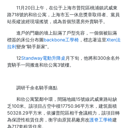
11月20日上午，在位于上海市普陀區桃浦鎮武威東
路718號的和欣公寓，上海市五一休息獎章取得者、黨員
站長縱波經現場搖號，成為首個預選房外賣騎手。
進戶的門廳的墻上貼滿了戶型先容，一個個被貼滿
標簽的床位分布圖
backbone工學椅
，標志著這里
Xten法
拉利
變身“騎手新家”。
12
Standway電動升降桌
月下旬，他將和300余名外
賣騎手一同搬進和欣公寓3號樓。
調研千余名騎手痛點
和欣公寓緊鄰中環，間隔地鐵15號線武威東路站缺
乏100米。該項目占空中積17750.96平方米，建筑面積
50328.29平方米，依據普陀區相干會議精力，該項目轉
為保證性租賃住房，衡宇由原貿易廠房改
護脊工學椅
建
為717套租賃住房。