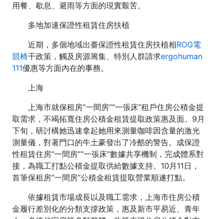
用餐、歇息、避雨等方面的現實艱苦。
多地加速保證性租賃住房扶植
近期，多個地域出臺保證性租賃住房扶植相
ROG電
競椅
干政策，觸及房源籌集、特別人群請求
ergohuman
111
優惠等方面內在的事務。
上海
上海市就保租房“一間房”“一張床”租戶住房公積金提
取需求，不竭拓寬住房公積金租賃提取政策惠及面。9月
下旬，研討構她迅速拿起她用來測量咖啡因含量的激光
測量儀，對著門口的牛土豪發出了冷酷的警告。成保證
性租賃住房“一間房”“一張床”數據共享機制，完成體系對
接，為職工打點公積金提取供給數據支持。10月11日，
首筆保租房“一間房”公積金租賃提取營業順遂打點。
依據租賃市場成長以及職工需求，上海市住房公積
金履行差別化的分類支撐政策，惠及新市平易近、青年