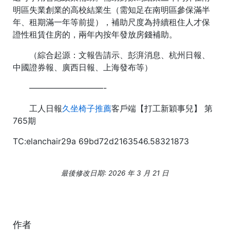
明區失業創業的高校結業生（需知足在南明區參保滿半
年、租期滿一年等前提），補助尺度為持續租住人才保
證性租賃住房的，兩年內按年發放房錢補助。
（綜合起源：文報告請示、彭湃消息、杭州日報、
中國證券報、廣西日報、上海發布等）
—————————-
工人日報
久坐椅子推薦
客戶端【打工新穎事兒】 第
765期
TC:elanchair29a 69bd72d2163546.58321873
最後修改日期: 2026 年 3 月 21 日
作者