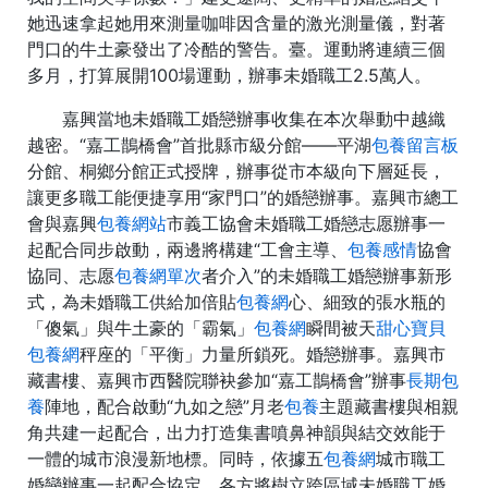
她迅速拿起她用來測量咖啡因含量的激光測量儀，對著
門口的牛土豪發出了冷酷的警告。臺。運動將連續三個
多月，打算展開100場運動，辦事未婚職工2.5萬人。
嘉興當地未婚職工婚戀辦事收集在本次舉動中越織
越密。“嘉工鵲橋會”首批縣市級分館——平湖
包養留言板
分館、桐鄉分館正式授牌，辦事從市本級向下層延長，
讓更多職工能便捷享用“家門口”的婚戀辦事。嘉興市總工
會與嘉興
包養網站
市義工協會未婚職工婚戀志愿辦事一
起配合同步啟動，兩邊將構建“工會主導、
包養感情
協會
協同、志愿
包養網單次
者介入”的未婚職工婚戀辦事新形
式，為未婚職工供給加倍貼
包養網
心、細致的張水瓶的
「傻氣」與牛土豪的「霸氣」
包養網
瞬間被天
甜心寶貝
包養網
秤座的「平衡」力量所鎖死。婚戀辦事。嘉興市
藏書樓、嘉興市西醫院聯袂參加“嘉工鵲橋會”辦事
長期包
養
陣地，配合啟動“九如之戀”月老
包養
主題藏書樓與相親
角共建一起配合，出力打造集書噴鼻神韻與結交效能于
一體的城市浪漫新地標。同時，依據五
包養網
城市職工
婚戀辦事一起配合協定，各方將樹立跨區域未婚職工婚