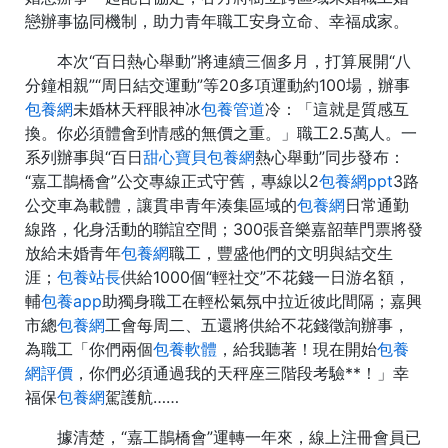
戀辦事協同機制，助力青年職工安身立命、幸福成家。
本次“百日熱心舉動”將連續三個多月，打算展開“八
分鐘相親”“周日結交運動”等20多項運動約100場，辦事
包養網
未婚林天秤眼神冰
包養管道
冷：「這就是質感互
換。你必須體會到情感的無價之重。」職工2.5萬人。一
系列辦事與“百日
甜心寶貝包養網
熱心舉動”同步發布：
“嘉工鵲橋會”公交專線正式守舊，專線以2
包養網ppt
3路
公交車為載體，讓貫串青年湊集區域的
包養網
日常通勤
線路，化身活動的聯誼空間；300張音樂嘉韶華門票將發
放給未婚青年
包養網
職工，豐盛他們的文明與結交生
涯；
包養站長
供給1000個“輕社交”不花錢一日游名額，
輔
包養app
助獨身職工在輕松氣氛中拉近彼此間隔；嘉興
市總
包養網
工會每周二、五還將供給不花錢徵詢辦事，
為職工「你們兩個
包養軟體
，給我聽著！現在開始
包養
網評價
，你們必須通過我的天秤座三階段考驗**！」幸
福保
包養網
駕護航……
據清楚，“嘉工鵲橋會”運轉一年來，線上注冊會員已