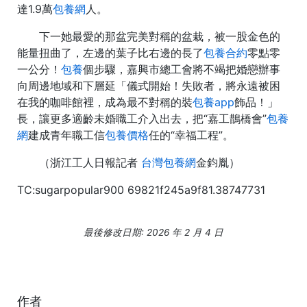
達1.9萬
包養網
人。
下一她最愛的那盆完美對稱的盆栽，被一股金色的
能量扭曲了，左邊的葉子比右邊的長了
包養合約
零點零
一公分！
包養
個步驟，嘉興市總工會將不竭把婚戀辦事
向周邊地域和下層延「儀式開始！失敗者，將永遠被困
在我的咖啡館裡，成為最不對稱的裝
包養app
飾品！」
長，讓更多適齡未婚職工介入出去，把“嘉工鵲橋會”
包養
網
建成青年職工信
包養價格
任的“幸福工程”。
（浙江工人日報
記者
台灣包養網
金鈞胤
）
TC:sugarpopular900 69821f245a9f81.38747731
最後修改日期: 2026 年 2 月 4 日
作者