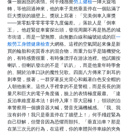
像一臉困惑的表情。何手殘感覺
勞工健檢
一陣天旋地
轉，等他回過神來，他的車子竟然垂直停在一個貼滿了
巨大獎狀的牆壁上。獎狀上寫著：「完美倒車入庫獎
——第零點零零零零零九度偏差。」落款人是「倒車
王」。他趕緊從車窗探出頭，發現周圍不再是熟悉的城
市街道，而是一望無際、由無數白線和編號組成的巨
一
般勞工身體健康檢查
大網格。這裡的空氣聞起來像是新
買的輪胎和劣質香水的混合物，而重力似乎是隨機變化
的，有時感覺很重，有時像漂浮在游泳池裡。他試圖按
喇叭，但喇叭發出的不是「叭叭」，而是他童年時學會
的、關於泊車口訣的魔性兒歌。四面八方傳來了刺耳的
剎車聲，接著，一群穿著反光背心和戴著白色安全帽的
人朝他衝來。這些人手裡拿的不是警棍，而是長長的測
量尺和巨大的電子角度儀，臉上的表情極度嚴肅。「違
反泊車維度基本法！斜停入庫！罪大惡極！」領頭的泊
車警察用一個擴音器大喊，聲音充滿機械感。「我、我
沒有斜停！我只是垂直停在了牆壁上！」何手殘趕緊為
自己辯解，但聲音因為恐懼而顫抖。「垂直泊車？那是
在第三次元的行為，在這裡，你的車體與停車線的夾角