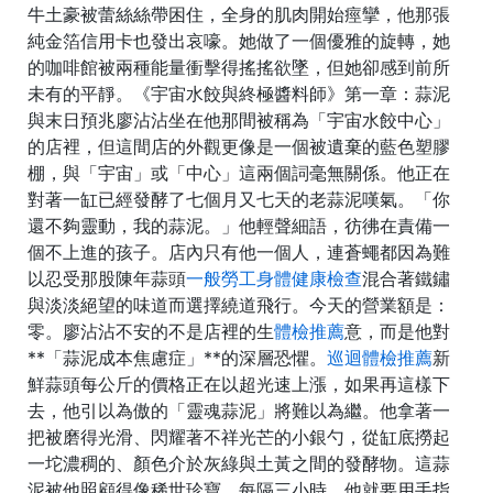
牛土豪被蕾絲絲帶困住，全身的肌肉開始痙攣，他那張
純金箔信用卡也發出哀嚎。她做了一個優雅的旋轉，她
的咖啡館被兩種能量衝擊得搖搖欲墜，但她卻感到前所
未有的平靜。《宇宙水餃與終極醬料師》第一章：蒜泥
與末日預兆廖沾沾坐在他那間被稱為「宇宙水餃中心」
的店裡，但這間店的外觀更像是一個被遺棄的藍色塑膠
棚，與「宇宙」或「中心」這兩個詞毫無關係。他正在
對著一缸已經發酵了七個月又七天的老蒜泥嘆氣。「你
還不夠靈動，我的蒜泥。」他輕聲細語，彷彿在責備一
個不上進的孩子。店內只有他一個人，連蒼蠅都因為難
以忍受那股陳年蒜頭
一般勞工身體健康檢查
混合著鐵鏽
與淡淡絕望的味道而選擇繞道飛行。今天的營業額是：
零。廖沾沾不安的不是店裡的生
體檢推薦
意，而是他對
**「蒜泥成本焦慮症」**的深層恐懼。
巡迴體檢推薦
新
鮮蒜頭每公斤的價格正在以超光速上漲，如果再這樣下
去，他引以為傲的「靈魂蒜泥」將難以為繼。他拿著一
把被磨得光滑、閃耀著不祥光芒的小銀勺，從缸底撈起
一坨濃稠的、顏色介於灰綠與土黃之間的發酵物。這蒜
泥被他照顧得像稀世珍寶，每隔三小時，他就要用手指