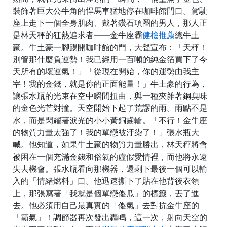
裝飾著巨大公牛角的悍馬車猛地停在咖啡館門口。駕駛
座上走下一個全身肌肉、戴著鑽石項圈的男人，那人正
是林天秤的狂熱追求者——金牛座霸
健檢推薦
總牛土
豪。牛土豪一腳踢開咖啡館的門，大聲宣布：「天秤！
別管那什麼負運勢！我已經用一百噸的純金箔買下了今
天所有的壞運氣！」「從現在開始，你的運勢由我主
宰！我的金錢，就是你的正面能量！」牛土豪的行為，
讓張水瓶的光束在空中瞬間扭曲，與一種夾雜著銅臭味
的金色光芒對撞。天空開始下起了荒謬的雨。雨點不是
水，而是閃耀著淚光的小小黃銅齒輪。「不行！金牛座
的物質力量太強了！我的單戀被汙染了！」張水瓶大
喊。他知道，如果牛土豪的物質力量勝出，林天秤將會
被困在一個充滿金錢和俗氣的虛假愛情裡，而他將永遠
失去機會。張水瓶看向那機器，還剩下最後一個可以輸
入的「情緒燃料」口。他迅速撕下了貼在他背後衣領
上，那張寫著「我就是個單戀傻瓜」的標籤，丟了進
去。他必須用自己最真實的「傻氣」去對抗金牛座的
「霸氣」！調節器再次發出轟鳴，這一次，射向天空的