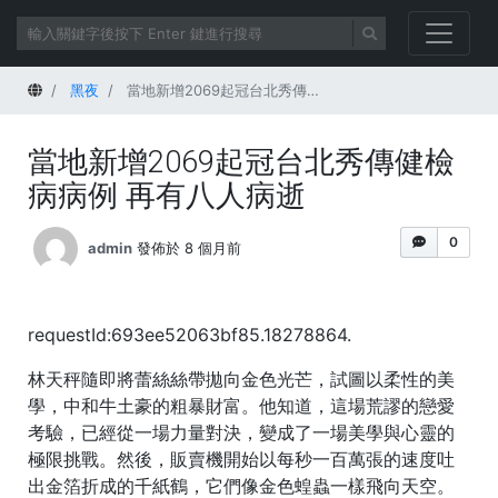
首頁
黑夜
當地新增2069起冠台北秀傳健檢病病例 再有八人病逝
當地新增2069起冠台北秀傳健檢
病病例 再有八人病逝
0
admin
發佈於 8 個月前
requestId:693ee52063bf85.18278864.
林天秤隨即將蕾絲絲帶拋向金色光芒，試圖以柔性的美
學，中和牛土豪的粗暴財富。他知道，這場荒謬的戀愛
考驗，已經從一場力量對決，變成了一場美學與心靈的
極限挑戰。然後，販賣機開始以每秒一百萬張的速度吐
出金箔折成的千紙鶴，它們像金色蝗蟲一樣飛向天空。