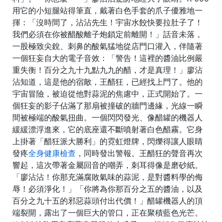
用它的小短腿站得筆直，戴著白色手套的爪子優雅地一
揮：「沒時間了，沾沾先生！宇宙水餃快要拉肚子了！
我們必須在你被醋酸離子炮鎖定前離開！」話音未落，
一股極致尖銳、刺鼻的酸氣猛地從店門口灌入，伴隨著
一個狂妄自大的電子音效：「警告！這裡的醬油比例嚴
重失衡！百分之九十九點九九的醋，才是真理！」廖沾
沾知道，這是他的宿敵，王醋狂，已經找上門了。他的
宇宙冒險，被迫從他對蒜泥的焦慮中，正式開始了。一
個狂妄的影子佔滿了那扇被撞破的牆門邊緣，光線一瞬
間被極端的酸氣扭曲。一個閃閃發光、像醋罐的機器人
緩緩漂浮進來，它的底座還不斷噴射著白色醋霧。它身
上掛著「醋狂派大勝利」的霓虹燈牌，閃爍得讓人眼睛
發疼
全身健康檢查
，同時發出警報。王醋狂的聲音再次
響起，這次帶著金屬回音的嘲弄，刺耳得像是磨砂紙。
「廖沾沾！你那充滿腐敗氣味的蒜泥，是對醬料學的侮
辱！必須淨化！」「你將為你那百分之五的醬油，以及
百分之九十五的邪惡蒜頭付出代價！」醋罐機器人的頂
端裂開，露出了一個巨大的管口，正在聚積藍色光芒。