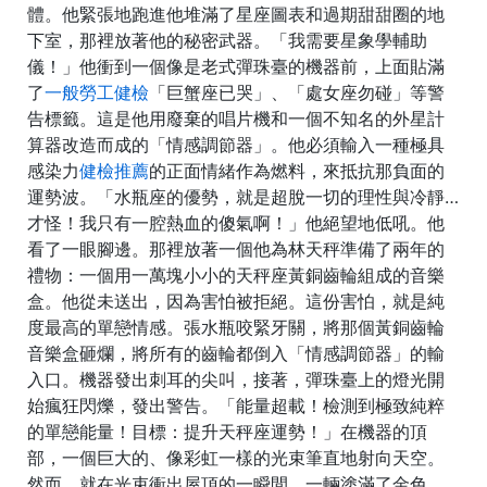
體。他緊張地跑進他堆滿了星座圖表和過期甜甜圈的地
下室，那裡放著他的秘密武器。「我需要星象學輔助
儀！」他衝到一個像是老式彈珠臺的機器前，上面貼滿
了
一般勞工健檢
「巨蟹座已哭」、「處女座勿碰」等警
告標籤。這是他用廢棄的唱片機和一個不知名的外星計
算器改造而成的「情感調節器」。他必須輸入一種極具
感染力
健檢推薦
的正面情緒作為燃料，來抵抗那負面的
運勢波。「水瓶座的優勢，就是超脫一切的理性與冷靜…
才怪！我只有一腔熱血的傻氣啊！」他絕望地低吼。他
看了一眼腳邊。那裡放著一個他為林天秤準備了兩年的
禮物：一個用一萬塊小小的天秤座黃銅齒輪組成的音樂
盒。他從未送出，因為害怕被拒絕。這份害怕，就是純
度最高的單戀情感。張水瓶咬緊牙關，將那個黃銅齒輪
音樂盒砸爛，將所有的齒輪都倒入「情感調節器」的輸
入口。機器發出刺耳的尖叫，接著，彈珠臺上的燈光開
始瘋狂閃爍，發出警告。「能量超載！檢測到極致純粹
的單戀能量！目標：提升天秤座運勢！」在機器的頂
部，一個巨大的、像彩虹一樣的光束筆直地射向天空。
然而，就在光束衝出屋頂的一瞬間，一輛塗滿了金色、