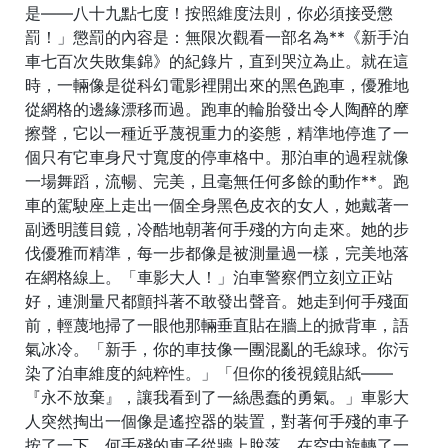
是——八十九點七度！按照維度法則，你必須接受懲
罰！」懲罰的內容是：無限次觀看一部名為**《新手泊
車七百次失敗集錦》的紀錄片，直到哭泣為止。就在這
時，一輛像是從科幻電影裡開出來的黑色跑車，優雅地
從網格的邊緣漂移而過。跑車的輪胎發出令人陶醉的摩
擦聲，它以一種近乎蔑視重力的姿態，精準地停進了一
個只有它車身尺寸寬度的停車格中。那泊車的過程就像
一場舞蹈，流暢、完美，且毫無任何多餘的動作**。跑
車的駕駛座上走出一個全身黑色皮衣的女人，她戴著一
副透明護目鏡，冷酷地朝著何手殘的方向走來。她的步
伐優雅而精準，每一步都像是被測量過一樣，完美地落
在網格線上。「車影大人！」泊車警察們立刻立正站
好，連測量尺都顫抖著不敢發出聲音。她走到何手殘面
前，輕蔑地掃了一眼他那輛垂直貼在牆上的掀背車，語
氣冰冷。「新手，你的車技像一團混亂的毛線球。你污
染了泊車維度的純粹性。」「但你的後視鏡貼紙——
『永不放棄』，讓我看到了一絲愚蠢的勇氣。」車影大
人突然掏出一個像是遙控器的裝置，對著何手殘的車子
按了一下。何手殘的車子從牆上脫落，在空中旋轉了一