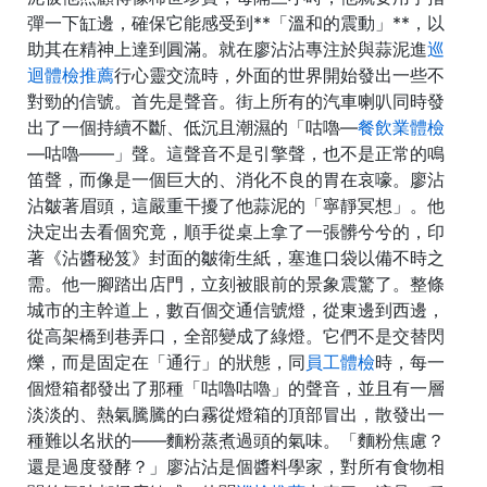
彈一下缸邊，確保它能感受到**「溫和的震動」**，以
助其在精神上達到圓滿。就在廖沾沾專注於與蒜泥進
巡
迴體檢推薦
行心靈交流時，外面的世界開始發出一些不
對勁的信號。首先是聲音。街上所有的汽車喇叭同時發
出了一個持續不斷、低沉且潮濕的「咕嚕—
餐飲業體檢
—咕嚕——」聲。這聲音不是引擎聲，也不是正常的鳴
笛聲，而像是一個巨大的、消化不良的胃在哀嚎。廖沾
沾皺著眉頭，這嚴重干擾了他蒜泥的「寧靜冥想」。他
決定出去看個究竟，順手從桌上拿了一張髒兮兮的，印
著《沾醬秘笈》封面的皺衛生紙，塞進口袋以備不時之
需。他一腳踏出店門，立刻被眼前的景象震驚了。整條
城市的主幹道上，數百個交通信號燈，從東邊到西邊，
從高架橋到巷弄口，全部變成了綠燈。它們不是交替閃
爍，而是固定在「通行」的狀態，同
員工體檢
時，每一
個燈箱都發出了那種「咕嚕咕嚕」的聲音，並且有一層
淡淡的、熱氣騰騰的白霧從燈箱的頂部冒出，散發出一
種難以名狀的——麵粉蒸煮過頭的氣味。「麵粉焦慮？
還是過度發酵？」廖沾沾是個醬料學家，對所有食物相