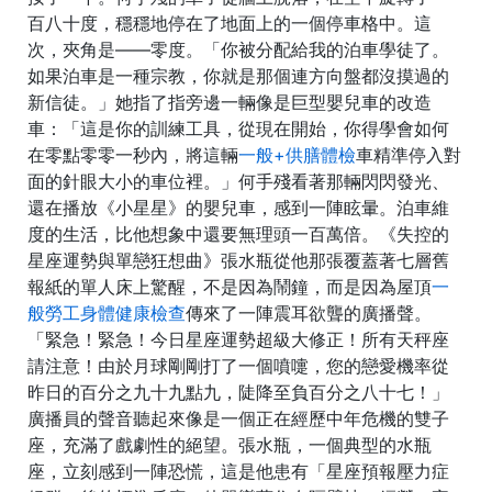
百八十度，穩穩地停在了地面上的一個停車格中。這
次，夾角是——零度。「你被分配給我的泊車學徒了。
如果泊車是一種宗教，你就是那個連方向盤都沒摸過的
新信徒。」她指了指旁邊一輛像是巨型嬰兒車的改造
車：「這是你的訓練工具，從現在開始，你得學會如何
在零點零零一秒內，將這輛
一般+供膳體檢
車精準停入對
面的針眼大小的車位裡。」何手殘看著那輛閃閃發光、
還在播放《小星星》的嬰兒車，感到一陣眩暈。泊車維
度的生活，比他想象中還要無理頭一百萬倍。《失控的
星座運勢與單戀狂想曲》張水瓶從他那張覆蓋著七層舊
報紙的單人床上驚醒，不是因為鬧鐘，而是因為屋頂
一
般勞工身體健康檢查
傳來了一陣震耳欲聾的廣播聲。
「緊急！緊急！今日星座運勢超級大修正！所有天秤座
請注意！由於月球剛剛打了一個噴嚏，您的戀愛機率從
昨日的百分之九十九點九，陡降至負百分之八十七！」
廣播員的聲音聽起來像是一個正在經歷中年危機的雙子
座，充滿了戲劇性的絕望。張水瓶，一個典型的水瓶
座，立刻感到一陣恐慌，這是他患有「星座預報壓力症