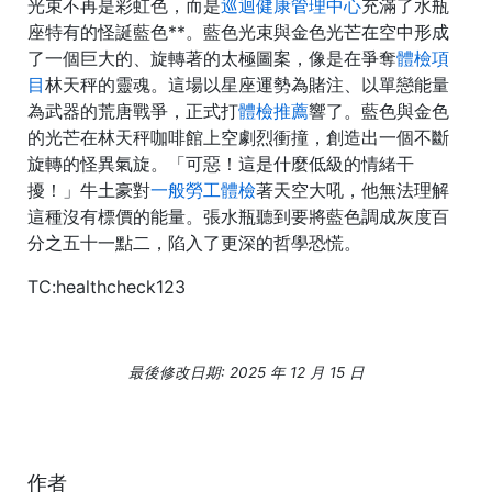
光束不再是彩虹色，而是
巡迴健康管理中心
充滿了水瓶
座特有的怪誕藍色**。藍色光束與金色光芒在空中形成
了一個巨大的、旋轉著的太極圖案，像是在爭奪
體檢項
目
林天秤的靈魂。這場以星座運勢為賭注、以單戀能量
為武器的荒唐戰爭，正式打
體檢推薦
響了。藍色與金色
的光芒在林天秤咖啡館上空劇烈衝撞，創造出一個不斷
旋轉的怪異氣旋。「可惡！這是什麼低級的情緒干
擾！」牛土豪對
一般勞工體檢
著天空大吼，他無法理解
這種沒有標價的能量。張水瓶聽到要將藍色調成灰度百
分之五十一點二，陷入了更深的哲學恐慌。
TC:healthcheck123
最後修改日期: 2025 年 12 月 15 日
作者