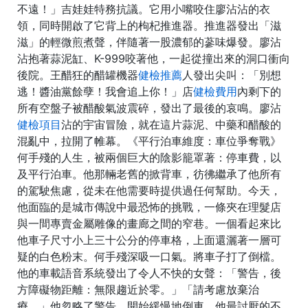
不遠！」吉娃娃特務抗議。它用小嘴咬住廖沾沾的衣
領，同時開啟了它背上的枸杞推進器。推進器發出「滋
滋」的輕微煎煮聲，伴隨著一股濃郁的蔘味爆發。廖沾
沾抱著蒜泥缸、K-999咬著他，一起從撞出來的洞口衝向
後院。王醋狂的醋罐機器
健檢推薦
人發出尖叫：「別想
逃！醬油黨餘孽！我會追上你！」店
健檢費用
內剩下的
所有空盤子被醋酸氣波震碎，發出了最後的哀鳴。廖沾
健檢項目
沾的宇宙冒險，就在這片蒜泥、中藥和醋酸的
混亂中，拉開了帷幕。《平行泊車維度：車位爭奪戰》
何手殘的人生，被兩個巨大的陰影籠罩著：停車費，以
及平行泊車。他那輛老舊的掀背車，彷彿繼承了他所有
的駕駛焦慮，從未在他需要時提供過任何幫助。今天，
他面臨的是城市傳說中最恐怖的挑戰，一條夾在理髮店
與一間專賣金屬雕像的畫廊之間的窄巷。一個看起來比
他車子尺寸小上三十公分的停車格，上面還灑著一層可
疑的白色粉末。何手殘深吸一口氣。將車子打了倒檔。
他的車載語音系統發出了令人不快的女聲：「警告，後
方障礙物距離：無限趨近於零。」「請考慮放棄治
療。」他忽略了警告，開始緩慢地倒車。他最討厭的不