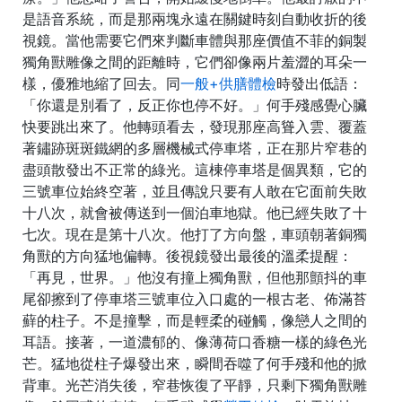
是語音系統，而是那兩塊永遠在關鍵時刻自動收折的後
視鏡。當他需要它們來判斷車體與那座價值不菲的銅製
獨角獸雕像之間的距離時，它們卻像兩片羞澀的耳朵一
樣，優雅地縮了回去。同
一般+供膳體檢
時發出低語：
「你還是別看了，反正你也停不好。」何手殘感覺心臟
快要跳出來了。他轉頭看去，發現那座高聳入雲、覆蓋
著鏽跡斑斑鐵網的多層機械式停車塔，正在那片窄巷的
盡頭散發出不正常的綠光。這棟停車塔是個異類，它的
三號車位始終空著，並且傳說只要有人敢在它面前失敗
十八次，就會被傳送到一個泊車地獄。他已經失敗了十
七次。現在是第十八次。他打了方向盤，車頭朝著銅獨
角獸的方向猛地偏轉。後視鏡發出最後的溫柔提醒：
「再見，世界。」他沒有撞上獨角獸，但他那顫抖的車
尾卻擦到了停車塔三號車位入口處的一根古老、佈滿苔
蘚的柱子。不是撞擊，而是輕柔的碰觸，像戀人之間的
耳語。接著，一道濃郁的、像薄荷口香糖一樣的綠色光
芒。猛地從柱子爆發出來，瞬間吞噬了何手殘和他的掀
背車。光芒消失後，窄巷恢復了平靜，只剩下獨角獸雕