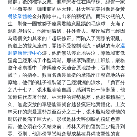
候群」後的標準反應。他單戀著住在隔壁棟、經營一家
「平衡美學」咖啡館的林天秤。林天秤完美得像是從黃
餐飲業體檢
金分割線中走出來的藝術品。而張水瓶的人
生，則像一團被獅子座暴君隨意亂踢的毛線球，充滿了
混亂與錯位。他衝到窗邊，往外看去。整座城市已經因
為這個突如其來的「超級修正」而陷入了荒謬的混亂。
街道上的雙魚座們，開始不受控制地流下鹹鹹的海水
巡
迴健康管理中心
淚，他們無法停止地哭泣，導致城市低
窪處已經形成了小型潟湖。那些摩羯座的上班族，嚴格
遵守著廣播中「摩羯座今天適合原地踏步，否則將失去
襪子」的指令。數百名西裝筆挺的摩羯座正整齊地站在
原地，他們的鞋子裡裝滿了已經潮濕的淚水。「負百分
之八十七？」張水瓶喃喃自語，感到胃部一陣翻騰，他
知道這代表著什麼。林天秤的運勢越差，他那股積壓已
久、無處安放的單戀能量就會越發瘋狂地實體化。上次
林天秤的戀愛運勢跌至百分之二十，張水瓶就發現他的
廚房裡長滿了巨大的、形狀是林天秤側臉的粉紅色蘑
菇。他必須在今天結束前，將林天秤的運勢至少提升到
零。否則，他那份單戀就會變成某種具備攻擊性的實