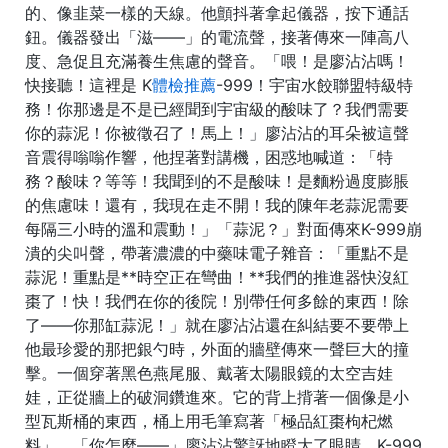
的、像韭菜一樣的天線。他顫抖著拿起儀器，按下通話
鈕。儀器發出「滋——」的電流聲，接著傳來一陣高八
度、急促且充滿養生焦慮的聲音。「喂！是廖沾沾嗎！
快接聽！這裡是 K
體檢推薦
-999！宇宙水餃聯盟特級特
務！你那邊是不是已經聞到宇宙級的酸味了？我們需要
你的蒜泥！你被徵召了！馬上！」廖沾沾的耳朵被這聲
音震得嗡嗡作響，他捏著對講機，困惑地喊道：「特
務？酸味？等等！我聞到的不是酸味！是麵粉過度膨脹
的焦慮味！還有，我現在走不開！我的陳年老蒜泥需要
每隔三小時的溫和震動！」「蒜泥？」對面傳來K-999崩
潰的尖叫聲，帶著濃濃的中藥味電子雜音：「重點不是
蒜泥！重點是**時空正在彎曲！**我們的推進器快沒紅
棗了！快！我們在你的後院！別帶任何多餘的東西！除
了——你那缸蒜泥！」就在廖沾沾還在糾結要不要帶上
他最珍愛的那把銀勺時，外面的牆壁傳來一聲巨大的撞
擊。一個穿著黑色燕尾服、戴著太陽眼鏡的太空吉娃
娃，正從牆上的破洞鑽進來。它的背上揹著一個像是小
型瓦斯桶的東西，桶上用毛筆寫著「極品紅棗枸杞燃
料」。「你怎麼——」廖沾沾驚訝地瞪大了眼睛。K-999