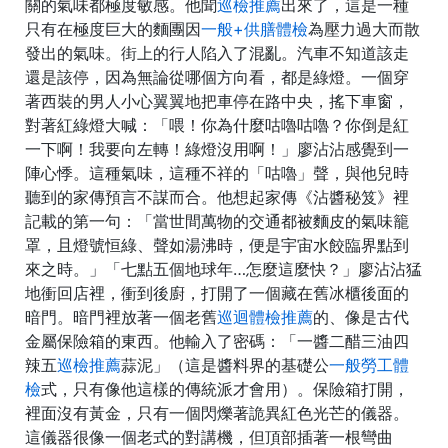
關的氣味都極度敏感。他聞
巡檢推薦
出來了，這是一種
只有在極度巨大的麵團因
一般+供膳體檢
為壓力過大而散
發出的氣味。街上的行人陷入了混亂。汽車不知道該走
還是該停，因為無論從哪個方向看，都是綠燈。一個穿
著西裝的男人小心翼翼地把車停在路中央，搖下車窗，
對著紅綠燈大喊：「喂！你為什麼咕嚕咕嚕？你倒是紅
一下啊！我要向左轉！綠燈沒用啊！」廖沾沾感覺到一
陣心悸。這種氣味，這種不祥的「咕嚕」聲，與他兒時
聽到的家傳預言不謀而合。他想起家傳《沾醬秘笈》裡
記載的第一句：「當世間萬物的交通都被麵皮的氣味籠
罩，且燈號恒綠、聲如湯沸時，便是宇宙水餃臨界點到
來之時。」「七點五個地球年…怎麼這麼快？」廖沾沾猛
地衝回店裡，衝到後廚，打開了一個藏在舊冰櫃後面的
暗門。暗門裡放著一個老舊
巡迴體檢推薦
的、像是古代
金屬保險箱的東西。他輸入了密碼：「一醬二醋三油四
辣五
巡檢推薦
蒜泥」（這是醬料界的基礎公
一般勞工體
檢
式，只有像他這樣的傳統派才會用）。保險箱打開，
裡面沒有黃金，只有一個閃爍著詭異紅色光芒的儀器。
這儀器很像一個老式的對講機，但頂部插著一根彎曲