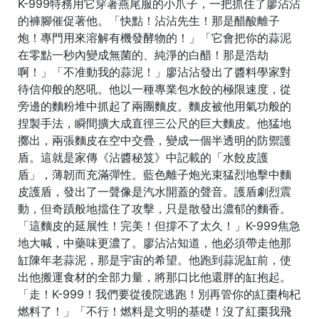
K-999特務用它穿著燕尾服的小爪子，一把抓住了廖沾沾
的褲腳催促著他。「快點！沾沾先生！那是醋酸離子
炮！專門用來溶解有機發酵物的！」「它會把你的蒜泥
在零點一秒內變成無菌的、純淨的白醋！那是浩劫
啊！」「不准動我的蒜泥！」廖沾沾發出了醬料學家對
待信仰般的怒吼。他以一種專業包水餃的極限速度，從
旁邊的麵粉堆中抓起了兩團麵皮。麵皮被他用氣功般的
捏製手法，瞬間擴大成直徑三公尺的巨大麵皮。他猛地
擲出，兩張麵皮在空中交疊，變成一個半透明的防禦護
盾。這就是家傳《沾醬秘笈》中記載的「水餃皮護
盾」，薄韌而充滿彈性。藍色離子炮光束猛烈地擊中麵
皮護盾，發出了一聲像是汽水開蓋的聲音。護盾劇烈震
動，但奇蹟般地擋住了攻擊，只是散發出濃郁的麵香。
「這麵皮的延展性！完美！但撐不了太久！」K-999焦急
地大喊，中藥味更濃了。廖沾沾知道，他必須帶走他那
缸陳年老蒜泥，那是宇宙的希望。他跑到蒜泥缸前，使
出他搬運食材的全部力量，將那口比他還胖的缸抱起。
「走！K-999！我們要從後院逃跑！別再管你的紅棗枸杞
燃料了！」「不行！燃料是文明的基礎！沒了紅棗我飛