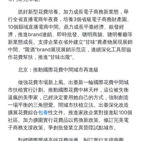
抓好新型花費培養。加力成長電子商務新業態，舉
行全省直播電商年夜賽，培養3個省級電子商務財產園、
10個縣域直播電商中間。鼎力成長平臺經濟、銀發經
濟，推進brand連鎖、即時批發、聰明商舖、聰明餐廳等
新業態成長。支撐企業在省外建立“甘味”農產物展現展銷
中間、“隴酒”brand展現展銷示范店，連續深化工具部協
作花費幫扶，推進“甘味出隴”。
北京：推動國際花費中間城市再進級
做強花費市場新上風。出臺新一輪國際花費中間城
市扶植實行計劃。推動國際花費中林天秤，這位被失衡
逼瘋的美學家，已經決定要用她自己的方式，強制創造
一場平衡的三角戀愛。間城市扶植立法。出臺深化改造
擴展花費綜合
包養
性文件。推進家政企業對接進駐100個
社區。加力擴圍實行花費品以舊換新政策。修訂完美電
子商務支撐政策。爭創批發業立異晉陞試點城市。
對標國際豐盛高端花費供應。制訂實行支撐商圈、