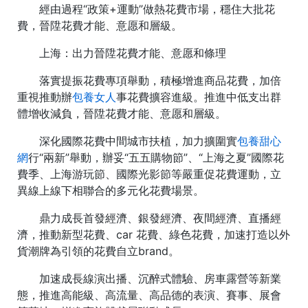
經由過程“政策+運動”做熱花費市場，穩住大批花
費，晉陞花費才能、意愿和層級。
上海：出力晉陞花費才能、意愿和條理
落實提振花費專項舉動，積極增進商品花費，加倍
重視推動辦
包養女人
事花費擴容進級。推進中低支出群
體增收減負，晉陞花費才能、意愿和層級。
深化國際花費中間城市扶植，加力擴圍實
包養甜心
網
行“兩新”舉動，辦妥“五五購物節”、“上海之夏”國際花
費季、上海游玩節、國際光影節等嚴重促花費運動，立
異線上線下相聯合的多元化花費場景。
鼎力成長首發經濟、銀發經濟、夜間經濟、直播經
濟，推動新型花費、car 花費、綠色花費，加速打造以外
貨潮牌為引領的花費自立brand。
加速成長線演出播、沉醉式體驗、房車露營等新業
態，推進高能級、高流量、高品德的表演、賽事、展會