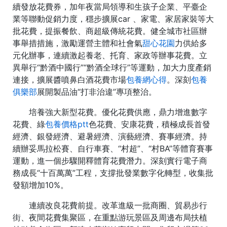
續發放花費券，加年夜當局領導和生孩子企業、平臺企
業等聯動促銷力度，穩步擴展car 、家電、家居家裝等大
批花費，提振餐飲、商超級傳統花費。健全城市社區辦
事舉措措施，激勵運營主體和社會氣
甜心花園
力供給多
元化辦事，連續激起養老、托育、家政等辦事花費。立
異舉行“黔酒中國行”“黔酒全球行”等運動，加大力度產銷
連接，擴展醬噴鼻白酒花費市場
包養網心得
。深刻
包養
俱樂部
展開製品油“打非治違”專項整治。
培養強大新型花費。優化花費供應，鼎力增進數字
花費、綠
包養價格ptt
色花費、安康花費，積極成長首發
經濟、銀發經濟、避暑經濟、演藝經濟、賽事經濟。持
續辦妥馬拉松賽、自行車賽、“村超”、“村BA”等體育賽事
運動，進一個步驟開釋體育花費潛力。深刻實行電子商
務成長“十百萬萬”工程，支撐批發業數字化轉型，收集批
發額增加10%。
連續改良花費前提。改革進級一批商圈、貿易步行
街、夜間花費集聚區，在重點游玩景區及周邊布局扶植