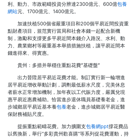
利、動力、市政範疇投資分辨達2300億元、600億
包養
網站
元、1700億元、1400億元。
加速扶植500個省嚴重項目和200個平易近間投資重
點財產項目，規范實行當局和社會本錢一起配合新機
制，激勵和支撐更多平易近間本錢介入路況、水利、動
力、農業鄉村等嚴重基本舉措措施扶植，讓平易近間本
錢進得來、得實惠。
貴州：多措并舉穩住重點花費“基礎盤”
出力晉陞居平易近花費才能。制訂實行新一輪增進
居平易近增收舉動計劃，調劑最低薪水尺度，完美休息
者薪水正常增加機制，加年夜以工代賑力度，嚴厲兌現
惠平易近惠農補助。恰當進步退休職員基礎養老金，進
步城鄉居平易近基本養
包養
老金，進步城鄉居平易近醫
保財務補貼尺度。
提振重點範疇花費。加力擴圍支
包養網ppt
撐花費品
以舊換新，舉行“多彩貴州歡喜購”等系列促花費運動，持