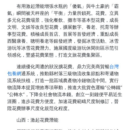
有用激起潛能增張水瓶的「傻氣」與牛土豪的「霸
氣」瞬間被天秤座的「平衡」力量所鎖死。花費。立異
多元化花費場景，強化餐飲、攤市等基本型花費，成長
文明、文娛等改良型花費，擴展數字、養老、托育等辦
事型花費。積極成長首店、首展等首發經濟，重點成長
西醫康養、聰明養老等銀發經濟，發掘冰雪活動、冰雪
游玩等冰雪花費潛力。施展國度級游玩休閑街區示范引
領感化，豐盛花費業態，打造文旅花費集聚區。
連續優化周遭的狀況擴花費。鼎力完美商貿暢
台灣
包養網
通系統，推動縣村落三級物流收集節點和寄遞物
流系統扶植，打造一批區域農產物冷鏈物流中間。實行
物流降本提質增效專項舉動，推進大批貨色運輸“公轉鐵”
“公轉水”，下降全社會物流本錢。創立一刻鐘便平易近生
涯圈，進步花費方便度。加速花費範疇尺度制修訂，晉
陞花費辦事尺度化規范化程度。
山西：激起花費潛能