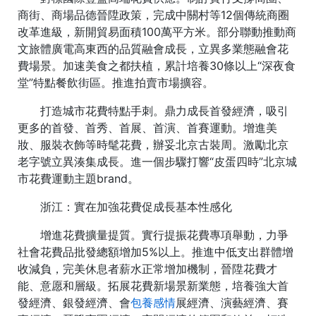
商街、商場品德晉陞政策，完成中關村等12個傳統商圈
改革進級，新開貿易面積100萬平方米。部分聯動推動商
文旅體廣電高東西的品質融會成長，立異多業態融會花
費場景。加速美食之都扶植，累計培養30條以上“深夜食
堂”特點餐飲街區。推進拍賣市場擴容。
打造城市花費特點手刺。鼎力成長首發經濟，吸引
更多的首發、首秀、首展、首演、首賽運動。增進美
妝、服裝衣飾等時髦花費，辦妥北京古裝周。激勵北京
老字號立異湊集成長。進一個步驟打響“皮蛋四時”北京城
市花費運動主題brand。
浙江：實在加強花費促成長基本性感化
增進花費擴量提質。實行提振花費專項舉動，力爭
社會花費品批發總額增加5%以上。推進中低支出群體增
收減負，完美休息者薪水正常增加機制，晉陞花費才
能、意愿和層級。拓展花費新場景新業態，培養強大首
發經濟、銀發經濟、會
包養感情
展經濟、演藝經濟、賽