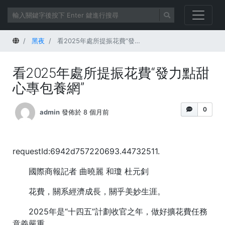
首頁
黑夜
看2025年處所提振花費“發力點甜心專包養網”
看2025年處所提振花費“發力點甜
心專包養網”
0
admin
發佈於 8 個月前
requestId:6942d757220693.44732511.
國際商報記者 曲曉麗 和瓊 杜元釗
花費，關系經濟成長，關乎美妙生涯。
2025年是“十四五”計劃收官之年，做好擴花費任務
意義嚴重。