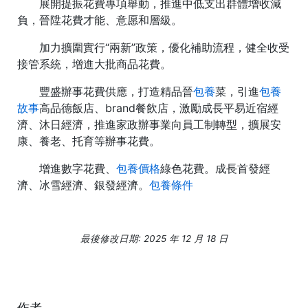
展開提振花費專項舉動，推進中低支出群體增收減
負，晉陞花費才能、意愿和層級。
加力擴圍實行“兩新”政策，優化補助流程，健全收受
接管系統，增進大批商品花費。
豐盛辦事花費供應，打造精品晉
包養
菜，引進
包養
故事
高品德飯店、brand餐飲店，激勵成長平易近宿經
濟、沐日經濟，推進家政辦事業向員工制轉型，擴展安
康、養老、托育等辦事花費。
增進數字花費、
包養價格
綠色花費。成長首發經
濟、冰雪經濟、銀發經濟。
包養條件
最後修改日期: 2025 年 12 月 18 日
作者