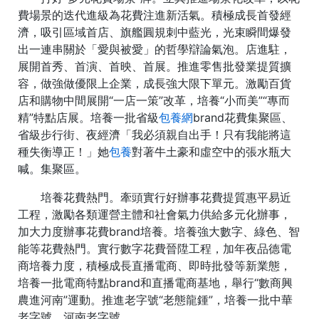
費場景的迭代進級為花費注進新活氣。積極成長首發經
濟，吸引區域首店、旗艦圓規刺中藍光，光束瞬間爆發
出一連串關於「愛與被愛」的哲學辯論氣泡。店進駐，
展開首秀、首演、首映、首展。推進零售批發業提質擴
容，做強做優限上企業，成長強大限下單元。激勵百貨
店和購物中間展開“一店一策”改革，培養“小而美”“專而
精”特點店展。培養一批省級
包養網
brand花費集聚區、
省級步行街、夜經濟「我必須親自出手！只有我能將這
種失衡導正！」她
包養
對著牛土豪和虛空中的張水瓶大
喊。集聚區。
培養花費熱門。牽頭實行好辦事花費提質惠平易近
工程，激勵各類運營主體和社會氣力供給多元化辦事，
加大力度辦事花費brand培養。培養強大數字、綠色、智
能等花費熱門。實行數字花費晉陞工程，加年夜品德電
商培養力度，積極成長直播電商、即時批發等新業態，
培養一批電商特點brand和直播電商基地，舉行“數商興
農進河南”運動。推進老字號“老態龍鍾”，培養一批中華
老字號、河南老字號。