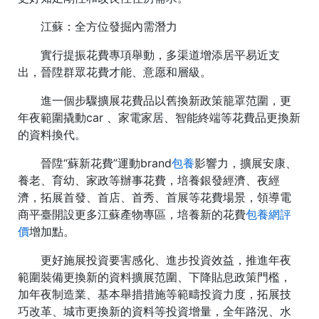
江蘇：全方位發掘內需潛力
實行提振花費專項舉動，多渠道增添居平易近支
出，晉陞群眾花費才能、意愿和層級。
進一個步驟擴展花費品以舊換新政策籠罩范圍，更
年夜範圍撬動car 、家電家居、智能終端等花費品更換新
的資料換代。
晉陞“蘇新花費”運動brand
包養
影響力，擴展安康、
養老、育幼、家政等辦事花費，培養銀發經濟、夜經
濟，拓展首發、首店、首秀、首展等花費場景，領導電
商平臺開設更多江蘇產物專區，培養新的花費
包養網評
價
增加點。
更好施展投資要害感化、進步投資效益，推進年夜
範圍裝備更換新的資料擴展范圍、下降貼息政策門檻，
加年夜制造業、基本舉措措施等範疇投資力度，拓展技
巧改革、城市更換新的資料等投資增量，全年路況、水