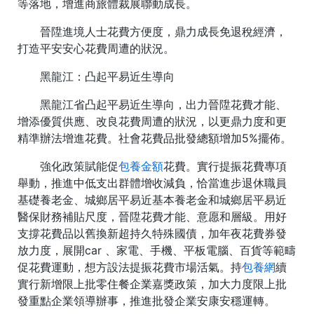
等落地，增進商旅體裁展聯動成長。
晉陞進境人士花費方便度，鼎力成長免退稅經濟，
打造平安安心花費周遭的狀況。
黑龍江：凸起平易近生導向
黑龍江省凸起平易近生導向，出力晉陞花費才能、
增添優質供應、改良花費周遭的狀況，以更鼎力度和更
精準辦法增進花費。社會花費品批發總額增加5%擺佈。
強化政策賦能促
包養金額
花費。實行提振花費專項
舉動，推進中低支出群體增收減負，恰當進步退休職員
基礎養老金、城鄉居平易近基本養老金和城鄉居平易近
醫保財務補貼尺度，晉陞花費才能、意愿和層級。用好
支撐花費品以舊換新超持久特殊國債，加年夜花費券發
放力度，展開car 、家電、手機、平板電腦、百貨等範疇
促花費運動，想方設法提振花費市場活氣。持
包養網
續
實行新增限上批零住餐企業嘉獎政策，加大力度限上批
發重點企業領導辦事，推進批發企業安康安穩運轉。