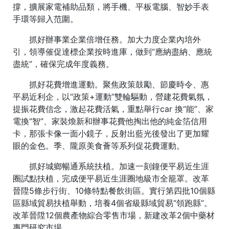
撐，擴展家電補助品類，將手機、平板電腦、智妙手表
手環等歸入范圍。
抓好辦事業企業倍增任務。加大力度企業內培外
引，領導催促達標企業按時進庫，做到“應納盡納、應統
盡統”，確保完成年度義務。
抓好花費增進運動。聚焦政策鼓勵、節慶時令、惠
平易近利企，以“政策+運動”雙輪驅動，營建花費氣氛，
提振花費信念，激起花費活氣，重點舉行car 換“能”、家
電換“智”、家裝煥新和辦事花費他掏出他的純金箔信用
卡，那張卡像一面小鏡子，反射出藍光後發出了更加耀
眼的金色。季、隴原美食薈等系列促花費運動。
抓好城鄉暢通系統扶植。加速一刻鐘便平易近生涯
圈試點扶植，完成便平易近生涯圈地級市全籠罩。改革
晉陞5條步行街、10條特點餐飲街區。實行第四批10個縣
區縣域貿易扶植舉動，培養4個省級縣域貿易“領跑縣”。
改革晉陞12個農產物綜合零售市場，新建改革2個中藥材
專門研究市場。