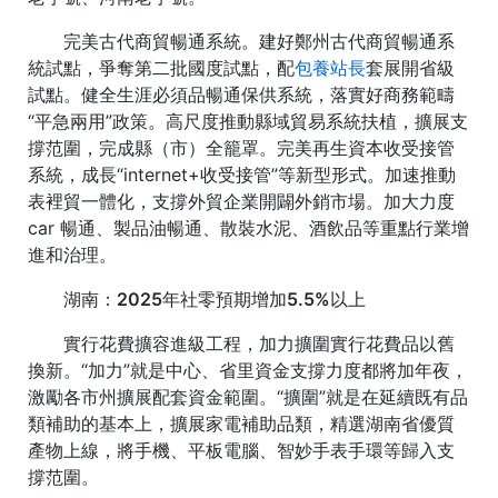
完美古代商貿暢通系統。建好鄭州古代商貿暢通系
統試點，爭奪第二批國度試點，配
包養站長
套展開省級
試點。健全生涯必須品暢通保供系統，落實好商務範疇
“平急兩用”政策。高尺度推動縣域貿易系統扶植，擴展支
撐范圍，完成縣（市）全籠罩。完美再生資本收受接管
系統，成長“internet+收受接管”等新型形式。加速推動
表裡貿一體化，支撐外貿企業開闢外銷市場。加大力度
car 暢通、製品油暢通、散裝水泥、酒飲品等重點行業增
進和治理。
湖南：2025年社零預期增加5.5%以上
實行花費擴容進級工程，加力擴圍實行花費品以舊
換新。“加力”就是中心、省里資金支撐力度都將加年夜，
激勵各市州擴展配套資金範圍。“擴圍”就是在延續既有品
類補助的基本上，擴展家電補助品類，精選湖南省優質
產物上線，將手機、平板電腦、智妙手表手環等歸入支
撐范圍。