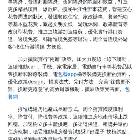
事經濟，晉陞商圈經濟、夜間經濟的範圍和效益，打造
更多精品項目、爆款IP。擴展生涯性辦事花費，營建安心
花費周遭的狀況，發掘餐飲住宿、家政辦事、養老托幼
等基本型花費，激起文明文娛、游玩休閑、教導體育等
改良型花費。推進進境游加速復蘇，優化實行港口簽
證、過境免簽、郵輪進境免簽等辦法，周全晉陞境外游
客“吃住行游購娛”方便度。
加力擴圍實行“兩新”政策。加大力度線上線下聯動，
連續推動car 、手機、家電家居、電動自行車等花費品以
舊換新和醫療裝備、電
包養app
梯等裝備更換新的資料，
優化政策design、補助法式、兌付方法，完美“往舊更不
難、換新更愿意”的高效辦事機制，擴展政策受害面。
包
養網
推進構建房地產成長新形式。周全落實國度降利
率、降首付、降稅費等政策，連續推進房地產市場止跌
回穩。加速樹立多主體供應、多渠道保證、租購并舉的
住房軌制，穩妥推動現房發賣試點和“好屋子”扶植試點，
更好知足剛性和改良性住房需求。