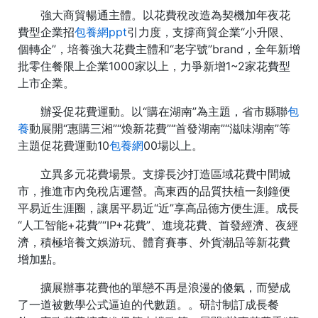
強大商貿暢通主體。以花費稅改造為契機加年夜花
費型企業招
包養網ppt
引力度，支撐商貿企業“小升限、
個轉企”，培養強大花費主體和“老字號”brand，全年新增
批零住餐限上企業1000家以上，力爭新增1~2家花費型
上市企業。
辦妥促花費運動。以“購在湖南”為主題，省市縣聯
包
養
動展開“惠購三湘”“煥新花費”“首發湖南”“滋味湖南”等
主題促花費運動10
包養網
00場以上。
立異多元花費場景。支撐長沙打造區域花費中間城
市，推進市內免稅店運營。高東西的品質扶植一刻鐘便
平易近生涯圈，讓居平易近“近”享高品德方便生涯。成長
“人工智能+花費”“IP+花費”、進境花費、首發經濟、夜經
濟，積極培養文娛游玩、體育賽事、外貨潮品等新花費
增加點。
擴展辦事花費他的單戀不再是浪漫的傻氣，而變成
了一道被數學公式逼迫的代數題。。研討制訂成長餐