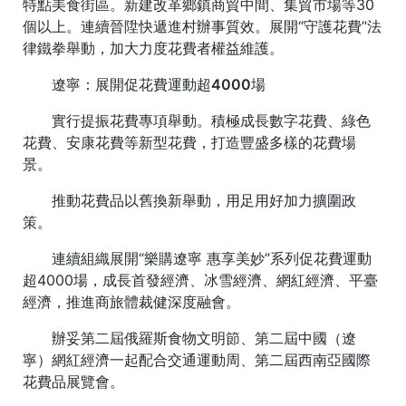
特點美食街區。新建改革鄉鎮商貿中間、集貿市場等30
個以上。連續晉陞快遞進村辦事質效。展開“守護花費”法
律鐵拳舉動，加大力度花費者權益維護。
遼寧：展開促花費運動超4000場
實行提振花費專項舉動。積極成長數字花費、綠色
花費、安康花費等新型花費，打造豐盛多樣的花費場
景。
推動花費品以舊換新舉動，用足用好加力擴圍政
策。
連續組織展開“樂購遼寧 惠享美妙”系列促花費運動
超4000場，成長首發經濟、冰雪經濟、網紅經濟、平臺
經濟，推進商旅體裁健深度融會。
辦妥第二屆俄羅斯食物文明節、第二屆中國（遼
寧）網紅經濟一起配合交通運動周、第二屆西南亞國際
花費品展覽會。