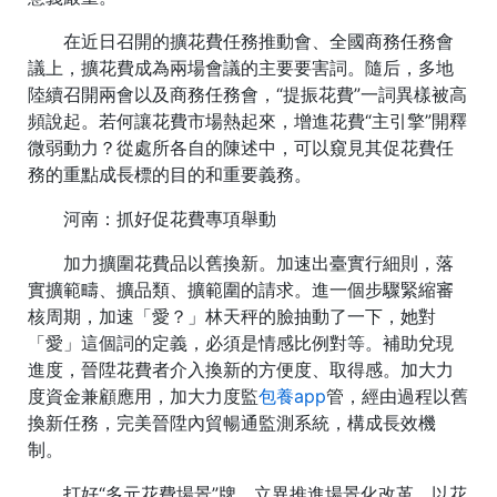
在近日召開的擴花費任務推動會、全國商務任務會
議上，擴花費成為兩場會議的主要要害詞。隨后，多地
陸續召開兩會以及商務任務會，“提振花費”一詞異樣被高
頻說起。若何讓花費市場熱起來，增進花費“主引擎”開釋
微弱動力？從處所各自的陳述中，可以窺見其促花費任
務的重點成長標的目的和重要義務。
河南：抓好促花費專項舉動
加力擴圍花費品以舊換新。加速出臺實行細則，落
實擴範疇、擴品類、擴範圍的請求。進一個步驟緊縮審
核周期，加速「愛？」林天秤的臉抽動了一下，她對
「愛」這個詞的定義，必須是情感比例對等。補助兌現
進度，晉陞花費者介入換新的方便度、取得感。加大力
度資金兼顧應用，加大力度監
包養app
管，經由過程以舊
換新任務，完美晉陞內貿暢通監測系統，構成長效機
制。
打好“多元花費場景”牌。立異推進場景化改革，以花