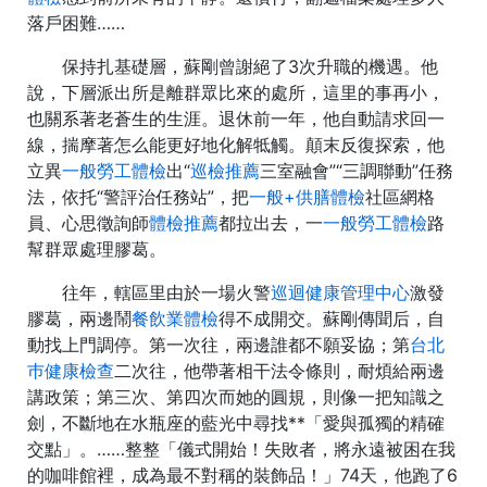
落戶困難……
保持扎基礎層，蘇剛曾謝絕了3次升職的機遇。他
說，下層派出所是離群眾比來的處所，這里的事再小，
也關系著老蒼生的生涯。退休前一年，他自動請求回一
線，揣摩著怎么能更好地化解牴觸。顛末反復探索，他
立異
一般勞工體檢
出“
巡檢推薦
三室融會”“三調聯動”任務
法，依托“警評治任務站”，把
一般+供膳體檢
社區網格
員、心思徵詢師
體檢推薦
都拉出去，一
一般勞工體檢
路
幫群眾處理膠葛。
往年，轄區里由於一場火警
巡迴健康管理中心
激發
膠葛，兩邊鬧
餐飲業體檢
得不成開交。蘇剛傳聞后，自
動找上門調停。第一次往，兩邊誰都不願妥協；第
台北
巿健康檢查
二次往，他帶著相干法令條則，耐煩給兩邊
講政策；第三次、第四次而她的圓規，則像一把知識之
劍，不斷地在水瓶座的藍光中尋找**「愛與孤獨的精確
交點」。……整整「儀式開始！失敗者，將永遠被困在我
的咖啡館裡，成為最不對稱的裝飾品！」74天，他跑了6