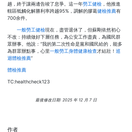
趟，終于讓兩邊告竣了息爭。這一年
勞工健檢
，他推進
轄區牴觸化解勝利率跨越95%，調解的膠葛
健檢推薦
有
700余件。
一般勞工健檢
現在，盡管退休了，但蘇剛依然初心
不改：持續做好下層任務，為公安工作盡責，為國民群
眾辦事。他說：“我的第二次性命是黨和國民給的，能多
為群眾辦點事，心里
一般勞工身體健康檢查
才結壯！
巡
迴體檢推薦
”
體檢推薦
TC:healthcheck123
最後修改日期: 2025 年 12 月 7 日
作者