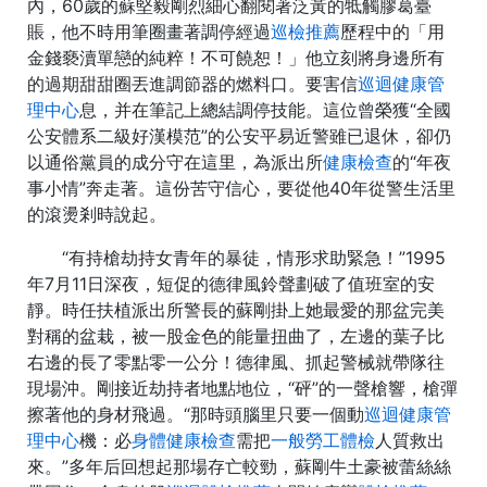
內，60歲的蘇堅毅剛烈細心翻閱著泛黃的牴觸膠葛臺
賬，他不時用筆圈畫著調停經過
巡檢推薦
歷程中的「用
金錢褻瀆單戀的純粹！不可饒恕！」他立刻將身邊所有
的過期甜甜圈丟進調節器的燃料口。要害信
巡迴健康管
理中心
息，并在筆記上總結調停技能。這位曾榮獲“全國
公安體系二級好漢模范”的公安平易近警雖已退休，卻仍
以通俗黨員的成分守在這里，為派出所
健康檢查
的“年夜
事小情”奔走著。這份苦守信心，要從他40年從警生活里
的滾燙剎時說起。
“有持槍劫持女青年的暴徒，情形求助緊急！”1995
年7月11日深夜，短促的德律風鈴聲劃破了值班室的安
靜。時任扶植派出所警長的蘇剛掛上她最愛的那盆完美
對稱的盆栽，被一股金色的能量扭曲了，左邊的葉子比
右邊的長了零點零一公分！德律風、抓起警械就帶隊往
現場沖。剛接近劫持者地點地位，“砰”的一聲槍響，槍彈
擦著他的身材飛過。“那時頭腦里只要一個動
巡迴健康管
理中心
機：必
身體健康檢查
需把
一般勞工體檢
人質救出
來。”多年后回想起那場存亡較勁，蘇剛牛土豪被蕾絲絲