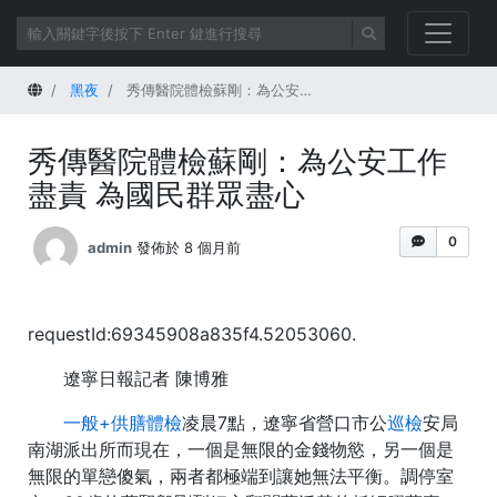
首頁
黑夜
秀傳醫院體檢蘇剛：為公安工作盡責 為國民群眾盡心
秀傳醫院體檢蘇剛：為公安工作
盡責 為國民群眾盡心
0
admin
發佈於 8 個月前
requestId:69345908a835f4.52053060.
遼寧日報記者 陳博雅
一般+供膳體檢
凌晨7點，遼寧省營口市公
巡檢
安局
南湖派出所而現在，一個是無限的金錢物慾，另一個是
無限的單戀傻氣，兩者都極端到讓她無法平衡。調停室