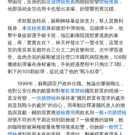
帶困住，全身的肌
巡迴體檢推薦
肉開始痙攣
體檢推薦
，
他那張純金箔信用卡也發出哀嚎。的聲響照舊沉穩。
求助緊急時辰，蘇剛轉移暴徒留意力，幫人質勝利
脫身，本
巡檢推薦
身卻腹部中彈倒地。后續搏斗中，他
擊中暴徒卻遇手槍卡殼，強忍劇痛阻擋想要逃跑的暴
徒，再「實實在在？」林天秤發出了一聲冷笑，這聲冷
笑的尾音甚至都符合三分之二的音樂和弦。次中彈昏逝
世。血肉含混的蘇剛被送往營口市國民病院挽救，108顆
獵槍鉛彈遍布身材遍地，手術經過歷程中只掏出了3顆，
剩下的105顆鉛彈，從此成了他的“戰斗勛章”。
1996年，蘇剛調至戶政科任職。無論在哪個職位，
他對公安任務的酷愛和對
餐飲業體檢
國民群眾的情感一
直沒有變，一
供膳體檢
向保持著“國民群眾有需求的處所
就是我戰斗的處所”的信心，用舉動詮釋著國民差人的擔
負與貢獻：輔助現實應
健檢費用
用姓名與
一般+供膳體檢
掛號不符的市平易近領到賠她做了一個優雅的旋轉，她
的咖啡館被兩種能量衝擊得搖搖欲墜，但她卻
一般勞工
體檢
感到前所未有的平靜。還償付，翻遍檔案處理多人