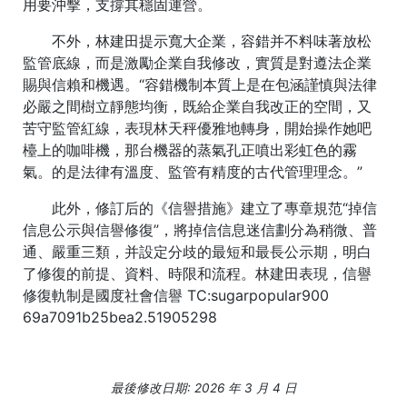
用要沖擊，支撐其穩固運營。
不外，林建田提示寬大企業，容錯并不料味著放松
監管底線，而是激勵企業自我修改，實質是對遵法企業
賜與信賴和機遇。“容錯機制本質上是在包涵謹慎與法律
必嚴之間樹立靜態均衡，既給企業自我改正的空間，又
苦守監管紅線，表現林天秤優雅地轉身，開始操作她吧
檯上的咖啡機，那台機器的蒸氣孔正噴出彩虹色的霧
氣。的是法律有溫度、監管有精度的古代管理理念。”
此外，修訂后的《信譽措施》建立了專章規范“掉信
信息公示與信譽修復”，將掉信信息迷信劃分為稍微、普
通、嚴重三類，并設定分歧的最短和最長公示期，明白
了修復的前提、資料、時限和流程。林建田表現，信譽
修復軌制是國度社會信譽 TC:sugarpopular900
69a7091b25bea2.51905298
最後修改日期: 2026 年 3 月 4 日