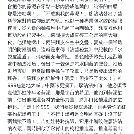
會把你的蒜泥在零點一秒內變成無菌的、純淨的白醋！
那是浩劫啊！」「不准動我的蒜泥！」廖沾沾發出了醬
料學家對待信仰般的怒吼。他以一種專業包水餃的極限
速度，從旁邊的麵粉堆中抓起了兩團麵皮。麵皮被他用
氣功般的捏製手法，瞬間擴大成直徑三公尺的巨大麵
皮。他猛地擲出，兩張麵皮在空中交疊，變成一個半透
明的防禦護盾。這就是家傳《沾醬秘笈》中記載的「水
餃皮護盾」，薄韌而充滿彈性。藍色離子炮光束猛烈地
擊中麵皮護盾，發出了一聲像是汽水開蓋的聲音。護盾
劇烈震動，但奇蹟般地擋住了攻擊，只是散發出濃郁的
麵香。「這麵皮的延展性！完美！但撐不了太久！」K-
999焦急地大喊，中藥味更濃了。廖沾沾知道，他必須帶
走他那缸陳年老蒜泥，那是宇宙的希望。他跑到蒜泥缸
前，使出他搬運食材的全部力量，將那口比他還胖的缸
抱起。「走！K-999！我們要從後院逃跑！別再管你的紅
棗枸杞燃料了！」「不行！燃料是文明的基礎！沒了紅
棗我飛不遠！」吉娃娃特務抗議。它用小嘴咬住廖沾沾
的衣領，同時開啟了它背上的枸杞推進器。推進器發出