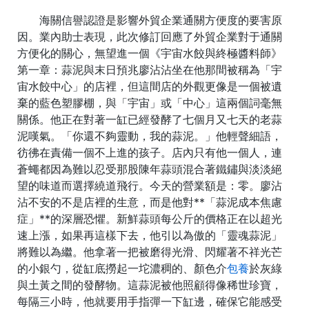
海關信譽認證是影響外貿企業通關方便度的要害原
因。業內助士表現，此次修訂回應了外貿企業對于通關
方便化的關心，無望進一個《宇宙水餃與終極醬料師》
第一章：蒜泥與末日預兆廖沾沾坐在他那間被稱為「宇
宙水餃中心」的店裡，但這間店的外觀更像是一個被遺
棄的藍色塑膠棚，與「宇宙」或「中心」這兩個詞毫無
關係。他正在對著一缸已經發酵了七個月又七天的老蒜
泥嘆氣。「你還不夠靈動，我的蒜泥。」他輕聲細語，
彷彿在責備一個不上進的孩子。店內只有他一個人，連
蒼蠅都因為難以忍受那股陳年蒜頭混合著鐵鏽與淡淡絕
望的味道而選擇繞道飛行。今天的營業額是：零。廖沾
沾不安的不是店裡的生意，而是他對**「蒜泥成本焦慮
症」**的深層恐懼。新鮮蒜頭每公斤的價格正在以超光
速上漲，如果再這樣下去，他引以為傲的「靈魂蒜泥」
將難以為繼。他拿著一把被磨得光滑、閃耀著不祥光芒
的小銀勺，從缸底撈起一坨濃稠的、顏色介
包養
於灰綠
與土黃之間的發酵物。這蒜泥被他照顧得像稀世珍寶，
每隔三小時，他就要用手指彈一下缸邊，確保它能感受