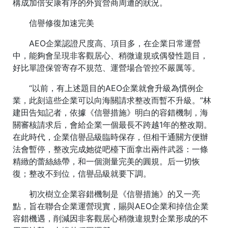
構成加倍安康有序的外貿營商周遭的狀況。
信譽修復加速完美
AEO企業認證尺度高、項目多，在企業日常運營
中，能夠會呈現非客觀居心、稍微違規或偶發性題目，
好比單證保管寄存不規范、運營場合管控不嚴厲等。
“以前，有上述題目的AEO企業就會升級為慣例企
業，此刻這些企業可以向海關請求整改而暫不升級。”林
建田告知記者，依據《信譽措施》明白的容錯機制，海
關審核請求后，會給企業一個最長不跨越1年的整改期。
在此時代，企業信譽品級臨時保存，但相干通關方便辦
法會暫停，整改完成她從吧檯下面拿出兩件武器：一條
精緻的蕾絲絲帶，和一個測量完美的圓規。后一切恢
復；整改不到位，信譽品級就要下調。
初次樹立企業容錯機制是《信譽措施》的又一亮
點，旨在聯合企業運營現實，賜與AEO企業和掉信企業
容錯機遇，削減因非客觀居心稍微違規對企業形成的不