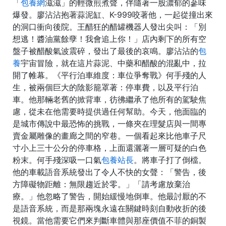
「
包養網
滋滋」的輕微煎煮聲，伴隨著一股濃郁的蔘味
爆發。廖沾沾抱著蒜泥缸、K-999咬著他，一起從撞出來
的洞口衝向後院。王醋狂的醋罐機器人發出尖叫：「別
想逃！醬油黨餘孽！我會追上你！」店內剩下的所有空
盤子被醋酸氣波震碎，發出了最後的哀鳴。廖沾沾的
包
養
宇宙冒險，就在這片蒜泥、中藥和醋酸的混亂中，拉
開了帷幕。《平行泊車維度：車位爭奪戰》何手殘的人
生，被兩個巨大的陰影籠罩著：停車費，以及平行泊
車。他那輛老舊的掀背車，彷彿繼承了他所有的駕駛焦
慮，從未在他需要時提供過任何幫助。今天，他面臨的
是城市傳說中最恐怖的挑戰，一條夾在理髮店與一間專
賣金屬雕像的畫廊之間的窄巷。一個看起來比他車子尺
寸小上三十公分的停車格，上面還灑著一層可疑的白色
粉末。何手殘深吸一口氣
包養站長
。將車子打了倒檔。
他的車載語音系統發出了令人不快的女聲：「警告，後
方障礙物距離：無限趨近於零。」「請考慮放棄治
療。」他忽略了警告，開始緩慢地倒車。他最討厭的不
是語音系統，而是那兩塊永遠在關鍵時刻自動收折的後
視鏡。當他需要它們來判斷車體與那座價值不菲的銅製