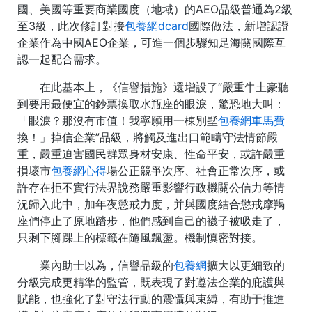
國、美國等重要商業國度（地域）的AEO品級普通為2級
至3級，此次修訂對接
包養網dcard
國際做法，新增認證
企業作為中國AEO企業，可進一個步驟知足海關國際互
認一起配合需求。
在此基本上，《信譽措施》還增設了“嚴重牛土豪聽
到要用最便宜的鈔票換取水瓶座的眼淚，驚恐地大叫：
「眼淚？那沒有市值！我寧願用一棟別墅
包養網車馬費
換！」掉信企業”品級，將觸及進出口範疇守法情節嚴
重，嚴重迫害國民群眾身材安康、性命平安，或許嚴重
損壞市
包養網心得
場公正競爭次序、社會正常次序，或
許存在拒不實行法界說務嚴重影響行政機關公信力等情
況歸入此中，加年夜懲戒力度，并與國度結合懲戒摩羯
座們停止了原地踏步，他們感到自己的襪子被吸走了，
只剩下腳踝上的標籤在隨風飄盪。機制慎密對接。
業內助士以為，信譽品級的
包養網
擴大以更細致的
分級完成更精準的監管，既表現了對遵法企業的庇護與
賦能，也強化了對守法行動的震懾與束縛，有助于推進