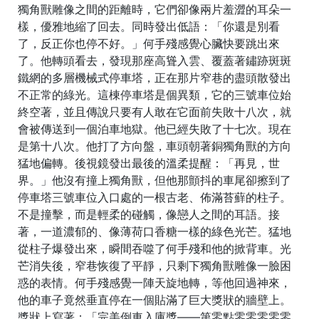
獨角獸雕像之間的距離時，它們卻像兩片羞澀的耳朵一
樣，優雅地縮了回去。同時發出低語：「你還是別看
了，反正你也停不好。」何手殘感覺心臟快要跳出來
了。他轉頭看去，發現那座高聳入雲、覆蓋著鏽跡斑斑
鐵網的多層機械式停車塔，正在那片窄巷的盡頭散發出
不正常的綠光。這棟停車塔是個異類，它的三號車位始
終空著，並且傳說只要有人敢在它面前失敗十八次，就
會被傳送到一個泊車地獄。他已經失敗了十七次。現在
是第十八次。他打了方向盤，車頭朝著銅獨角獸的方向
猛地偏轉。後視鏡發出最後的溫柔提醒：「再見，世
界。」他沒有撞上獨角獸，但他那顫抖的車尾卻擦到了
停車塔三號車位入口處的一根古老、佈滿苔蘚的柱子。
不是撞擊，而是輕柔的碰觸，像戀人之間的耳語。接
著，一道濃郁的、像薄荷口香糖一樣的綠色光芒。猛地
從柱子爆發出來，瞬間吞噬了何手殘和他的掀背車。光
芒消失後，窄巷恢復了平靜，只剩下獨角獸雕像一臉困
惑的表情。何手殘感覺一陣天旋地轉，等他回過神來，
他的車子竟然垂直停在一個貼滿了巨大獎狀的牆壁上。
獎狀上寫著：「完美倒車入庫獎——第零點零零零零零