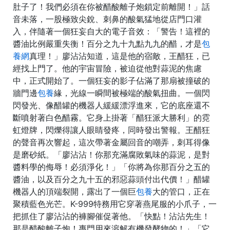
肚子了！我們必須在你被醋酸離子炮鎖定前離開！」話
音未落，一股極致尖銳、刺鼻的酸氣猛地從店門口灌
入，伴隨著一個狂妄自大的電子音效：「警告！這裡的
醬油比例嚴重失衡！百分之九十九點九九的醋，才是
包
養網
真理！」廖沾沾知道，這是他的宿敵，王醋狂，已
經找上門了。他的宇宙冒險，被迫從他對蒜泥的焦慮
中，正式開始了。一個狂妄的影子佔滿了那扇被撞破的
牆門邊
包養
緣，光線一瞬間被極端的酸氣扭曲。一個閃
閃發光、像醋罐的機器人緩緩漂浮進來，它的底座還不
斷噴射著白色醋霧。它身上掛著「醋狂派大勝利」的霓
虹燈牌，閃爍得讓人眼睛發疼，同時發出警報。王醋狂
的聲音再次響起，這次帶著金屬回音的嘲弄，刺耳得像
是磨砂紙。「廖沾沾！你那充滿腐敗氣味的蒜泥，是對
醬料學的侮辱！必須淨化！」「你將為你那百分之五的
醬油，以及百分之九十五的邪惡蒜頭付出代價！」醋罐
機器人的頂端裂開，露出了一個巨
包養
大的管口，正在
聚積藍色光芒。K-999特務用它穿著燕尾服的小爪子，一
把抓住了廖沾沾的褲腳催促著他。「快點！沾沾先生！
那是醋酸離子炮！專門用來溶解有機發酵物的！」「它