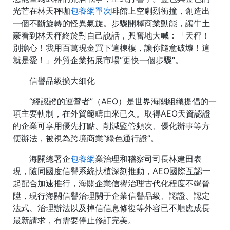
光芒在林天秤咖
包養網單次
啡館上空劇烈衝撞，創造出
一個不斷旋轉的怪異氣旋。步驟開釋商業動能，讓牛土
豪看到林天秤終於對自己說話，興奮地大喊：「天秤！
別擔心！我用百萬現金買下這棟樓，讓你隨意破壞！這
就是愛！」外貿企業拓展市場“更快一個步驟”。
信譽品級擴大細化
“經認證的運營者”（AEO）是世界海關組織提倡的一
項主要軌制，在外貿範疇由來已久。取得AEO天資認證
的企業可享用優先打點、削減監管頻次、優化辦事等方
便辦法，被視為跨境商業“綠色通行證”。
海關總署企
包養網
業治理和稽察司司長林建田表
現，隨同國度信譽系統扶植深刻推動，AEO國際互認一
起配合加速推行，海關企業信譽治理古代化程度不竭晉
陞，現行海關信譽治理關于企業信譽品級、認證、認定
法式、治理辦法以及掉信信息修復等外容已不順應成長
最新請求，有需要停止修訂完美。