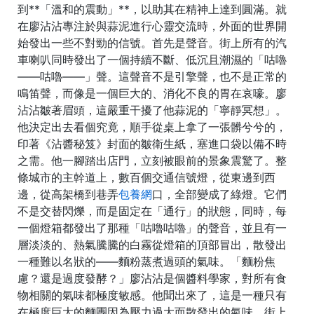
到**「溫和的震動」**，以助其在精神上達到圓滿。就
在廖沾沾專注於與蒜泥進行心靈交流時，外面的世界開
始發出一些不對勁的信號。首先是聲音。街上所有的汽
車喇叭同時發出了一個持續不斷、低沉且潮濕的「咕嚕
——咕嚕——」聲。這聲音不是引擎聲，也不是正常的
鳴笛聲，而像是一個巨大的、消化不良的胃在哀嚎。廖
沾沾皺著眉頭，這嚴重干擾了他蒜泥的「寧靜冥想」。
他決定出去看個究竟，順手從桌上拿了一張髒兮兮的，
印著《沾醬秘笈》封面的皺衛生紙，塞進口袋以備不時
之需。他一腳踏出店門，立刻被眼前的景象震驚了。整
條城市的主幹道上，數百個交通信號燈，從東邊到西
邊，從高架橋到巷弄
包養網
口，全部變成了綠燈。它們
不是交替閃爍，而是固定在「通行」的狀態，同時，每
一個燈箱都發出了那種「咕嚕咕嚕」的聲音，並且有一
層淡淡的、熱氣騰騰的白霧從燈箱的頂部冒出，散發出
一種難以名狀的——麵粉蒸煮過頭的氣味。「麵粉焦
慮？還是過度發酵？」廖沾沾是個醬料學家，對所有食
物相關的氣味都極度敏感。他聞出來了，這是一種只有
在極度巨大的麵團因為壓力過大而散發出的氣味。街上