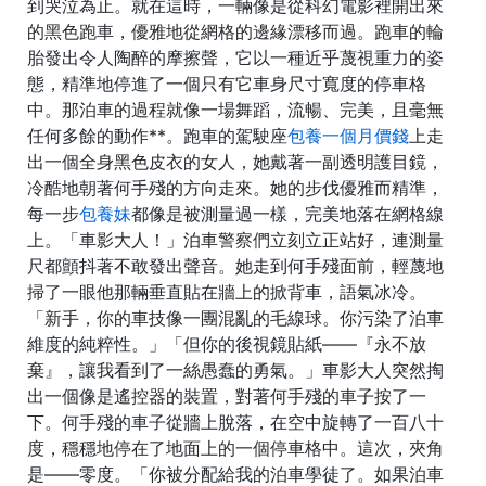
到哭泣為止。就在這時，一輛像是從科幻電影裡開出來
的黑色跑車，優雅地從網格的邊緣漂移而過。跑車的輪
胎發出令人陶醉的摩擦聲，它以一種近乎蔑視重力的姿
態，精準地停進了一個只有它車身尺寸寬度的停車格
中。那泊車的過程就像一場舞蹈，流暢、完美，且毫無
任何多餘的動作**。跑車的駕駛座
包養一個月價錢
上走
出一個全身黑色皮衣的女人，她戴著一副透明護目鏡，
冷酷地朝著何手殘的方向走來。她的步伐優雅而精準，
每一步
包養妹
都像是被測量過一樣，完美地落在網格線
上。「車影大人！」泊車警察們立刻立正站好，連測量
尺都顫抖著不敢發出聲音。她走到何手殘面前，輕蔑地
掃了一眼他那輛垂直貼在牆上的掀背車，語氣冰冷。
「新手，你的車技像一團混亂的毛線球。你污染了泊車
維度的純粹性。」「但你的後視鏡貼紙——『永不放
棄』，讓我看到了一絲愚蠢的勇氣。」車影大人突然掏
出一個像是遙控器的裝置，對著何手殘的車子按了一
下。何手殘的車子從牆上脫落，在空中旋轉了一百八十
度，穩穩地停在了地面上的一個停車格中。這次，夾角
是——零度。「你被分配給我的泊車學徒了。如果泊車