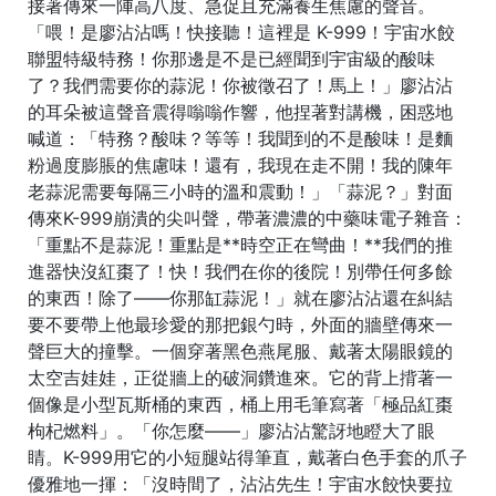
接著傳來一陣高八度、急促且充滿養生焦慮的聲音。
「喂！是廖沾沾嗎！快接聽！這裡是 K-999！宇宙水餃
聯盟特級特務！你那邊是不是已經聞到宇宙級的酸味
了？我們需要你的蒜泥！你被徵召了！馬上！」廖沾沾
的耳朵被這聲音震得嗡嗡作響，他捏著對講機，困惑地
喊道：「特務？酸味？等等！我聞到的不是酸味！是麵
粉過度膨脹的焦慮味！還有，我現在走不開！我的陳年
老蒜泥需要每隔三小時的溫和震動！」「蒜泥？」對面
傳來K-999崩潰的尖叫聲，帶著濃濃的中藥味電子雜音：
「重點不是蒜泥！重點是**時空正在彎曲！**我們的推
進器快沒紅棗了！快！我們在你的後院！別帶任何多餘
的東西！除了——你那缸蒜泥！」就在廖沾沾還在糾結
要不要帶上他最珍愛的那把銀勺時，外面的牆壁傳來一
聲巨大的撞擊。一個穿著黑色燕尾服、戴著太陽眼鏡的
太空吉娃娃，正從牆上的破洞鑽進來。它的背上揹著一
個像是小型瓦斯桶的東西，桶上用毛筆寫著「極品紅棗
枸杞燃料」。「你怎麼——」廖沾沾驚訝地瞪大了眼
睛。K-999用它的小短腿站得筆直，戴著白色手套的爪子
優雅地一揮：「沒時間了，沾沾先生！宇宙水餃快要拉