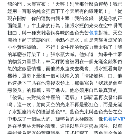
館的門，大聲宣布：「天秤！別管那什麼負運勢！我已
經用一百噸的純金箔買下了今天所有的壞運氣！」「從
現在開始，你的運勢由我主宰！我的金錢，就是你的正
面能量！」牛土豪的行為，讓張水瓶的光束在空中瞬間
扭曲，與一種夾雜著銅臭味的金色光芒
包養
對撞。天空
開始下起了荒謬的雨。雨點不是水，而是閃耀著淚光的
小小黃銅齒輪。「不行！金牛座的物質力量太強了！我
的單戀被汙染了！」張水瓶大喊。他知道，如果牛土豪
的物質力量勝出，林天秤將會被困在一個充滿金錢和俗
氣的虛假愛情裡，而他將永遠失去機會。張水瓶看向那
機器，還剩下最後一個可以輸入的「情緒燃料」口。他
迅速撕下了貼在他背後衣領上，那張寫著「我就是個單
戀傻瓜」的標籤，丟了進去。他必須用自己最真實的
「傻氣」去對抗金牛座的「霸氣」！調節器再次發出轟
鳴，這一次，射向天空的光束不再是彩虹色，而是充滿
了水瓶座特有的怪誕藍色**。藍色光束與金色光芒在空
中形成了一個巨大的、旋轉著的太極圖案，像
包養網VIP
是在爭奪林天秤的靈魂。這場以星座運勢為賭注、以單
戀能量為武器的荒唐戰爭，正式打響了。藍色與金色的