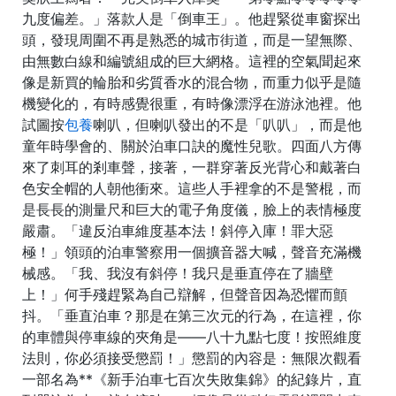
九度偏差。」落款人是「倒車王」。他趕緊從車窗探出
頭，發現周圍不再是熟悉的城市街道，而是一望無際、
由無數白線和編號組成的巨大網格。這裡的空氣聞起來
像是新買的輪胎和劣質香水的混合物，而重力似乎是隨
機變化的，有時感覺很重，有時像漂浮在游泳池裡。他
試圖按
包養
喇叭，但喇叭發出的不是「叭叭」，而是他
童年時學會的、關於泊車口訣的魔性兒歌。四面八方傳
來了刺耳的剎車聲，接著，一群穿著反光背心和戴著白
色安全帽的人朝他衝來。這些人手裡拿的不是警棍，而
是長長的測量尺和巨大的電子角度儀，臉上的表情極度
嚴肅。「違反泊車維度基本法！斜停入庫！罪大惡
極！」領頭的泊車警察用一個擴音器大喊，聲音充滿機
械感。「我、我沒有斜停！我只是垂直停在了牆壁
上！」何手殘趕緊為自己辯解，但聲音因為恐懼而顫
抖。「垂直泊車？那是在第三次元的行為，在這裡，你
的車體與停車線的夾角是——八十九點七度！按照維度
法則，你必須接受懲罰！」懲罰的內容是：無限次觀看
一部名為**《新手泊車七百次失敗集錦》的紀錄片，直