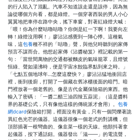
的行人陷入了混亂。汽車不知道該走還是該停，因為無
論從哪個方向看，都是綠燈。一個穿著西裝的男人小心
翼翼地把車停在路中央，搖下車窗，對著紅綠燈大喊：
「喂！你為什麼咕嚕咕嚕？你倒是紅一下啊！我要向左
轉！綠燈沒用啊！」廖沾沾感覺到一陣心悸。這種氣
味，這
包養
種不祥的「咕嚕」聲，與他兒時聽到的家傳
預言不謀而合。他想起家傳《沾醬秘笈》裡記載的第一
句：「當世間萬物的交通都被麵皮的氣味籠罩，且燈號
恒綠、聲如湯沸時，便是宇宙水餃臨界點到來之時。」
「七點五個地球年…怎麼這麼快？」廖沾沾猛地衝回店
裡，衝到後廚，打開了一個藏在舊冰櫃後面的暗門。暗
門裡放著一個老舊的、像是古代金屬保險箱的東西。他
輸入了密碼：「一醬二醋三油四辣五蒜泥」（這是醬料
界的基礎公式，只有像他這樣的傳統派才會用）。
包養
網dcard
保險箱打開，裡面沒有黃金，只有一個閃爍著詭
異紅色光芒的儀器。這儀器很像一個老式的對講機，但
頂部插著一根彎曲的、像韭菜一樣的天線。他顫抖著拿
起儀器，按下通話鈕。儀器發出「滋——」的電流聲，