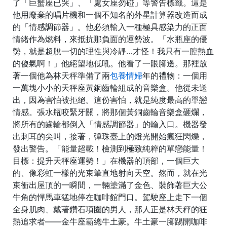
了「巨蟹座已哭」、「處女座勿碰」等警告標籤。這是
他用廢棄的唱片機和一個不知名的外星計算器改造而成
的「情感調節器」。他必須輸入一種極具感染力的正面
情緒作為燃料，來抵抗那負面的運勢波。「水瓶座的優
勢，就是超脫一切的理性與冷靜…才怪！我只有一腔熱血
的傻氣啊！」他絕望地低吼。他看了一眼腳邊。那裡放
著一個他為林天秤準備了兩
包養情婦
年的禮物：一個用
一萬塊小小的天秤座黃銅齒輪組成的音樂盒。他從未送
出，因為害怕被拒絕。這份害怕，就是純度最高的單戀
情感。張水瓶咬緊牙關，將那個黃銅齒輪音樂盒砸爛，
將所有的齒輪都倒入「情感調節器」的輸入口。機器發
出刺耳的尖叫，接著，彈珠臺上的燈光開始瘋狂閃爍，
發出警告。「能量超載！檢測到極致純粹的單戀能量！
目標：提升天秤座運勢！」在機器的頂部，一個巨大
的、像彩虹一樣的光束筆直地射向天空。然而，就在光
束衝出屋頂的一瞬間，一輛塗滿了金色、裝飾著巨大公
牛角的悍馬車猛地停在咖啡館門口。駕駛座上走下一個
全身肌肉、戴著鑽石項圈的男人，那人正是林天秤的狂
熱追求者——金牛座霸總牛土豪。牛土豪一腳踢開咖啡