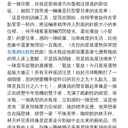
是一種宗教，你就是那個連方向盤都沒摸過的新信
徒。」她指了指旁邊一輛像是巨型嬰兒車的改造車：
「這是你的訓練工具，從現在開始，你得學會如何在零
點零零一秒內，將這輛車精準停入對面的針眼大小的車
位裡。」何手殘看著那輛閃閃發光、還在播放《小星
星》的嬰兒車，感到一陣眩暈。泊車維度的生活，比他
想象中還要無理頭一百萬倍。《失控的星座運勢與單戀
包養網比較
狂想曲》張水瓶從他那張覆蓋著七層舊報紙
的單人床上驚醒，不是因為鬧鐘，而是因為屋頂傳來了
一陣震耳欲聾的廣播聲。「緊急！緊急！今日星座運勢
超級大修正！所有天秤座請注意！由於月球剛剛打了一
個噴嚏，您的戀愛機率從昨日的百分之九十九點九，陡
降至負百分之八十七！」廣播員的聲音聽起來像是一個
正在經歷中年危機的雙子座，充滿了戲劇性的絕望。張
水瓶，一個典型的水瓶座，立刻感到一陣恐慌，這是他
患有「星座預報壓力症候群」後的標準反應。他單戀著
住在隔壁棟、經營一家「平衡美學」咖啡館的林天秤。
林天秤完美得像是從黃金分割線中走出來的藝術品。而
張水瓶的人生，則像一團被獅子座暴君隨意亂踢的毛線