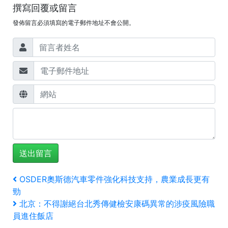
撰寫回覆或留言
發佈留言必須填寫的電子郵件地址不會公開。
文
上
OSDER奧斯德汽車零件強化科技支持，農業成長更有
一
勁
章
篇
下
北京：不得謝絕台北秀傳健檢安康碼異常的涉疫風險職
文
一
導
員進住飯店
章
篇