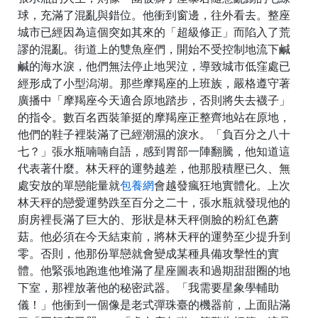
球，充滿了混亂與錯位。他衝到窗邊，往外看去。整座
城市已經因為這個突如其來的「超級修正」而陷入了荒
謬的混亂。街道上的雙魚座們，開始不受控制地流下鹹
鹹的海水淚，他們無法停止地哭泣，導致城市低窪處已
經形成了小型潟湖。那些摩羯座的上班族，嚴格遵守著
廣播中「摩羯座今天適合原地踏步，否則將失去襪子」
的指令。數百名西裝筆挺的摩羯座正整齊地站在原地，
他們的鞋子裡裝滿了已經潮濕的淚水。「負百分之八十
七？」張水瓶喃喃自語，感到胃部一陣翻騰，他知道這
代表著什麼。林天秤的運勢越差，他那股積壓已久、無
處安放的單戀能量就
包養網
會越發瘋狂地實體化。上次
林天秤的戀愛運勢跌至百分之二十，張水瓶就發現他的
廚房裡長滿了巨大的、形狀是林天秤側臉的粉紅色蘑
菇。他必須在今天結束前，將林天秤的運勢至少提升到
零。否則，他那份單戀就會變成某種具備攻擊性的實
體。他緊張地跑進他堆滿了星座圖表和過期甜甜圈的地
下室，那裡放著他的秘密武器。「我需要星象學輔助
儀！」他衝到一個像是老式彈珠臺的機器前，上面貼滿