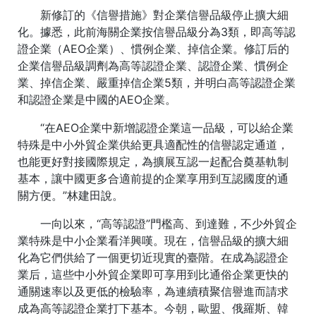
新修訂的《信譽措施》對企業信譽品級停止擴大細
化。據悉，此前海關企業按信譽品級分為3類，即高等認
證企業（AEO企業）、慣例企業、掉信企業。修訂后的
企業信譽品級調劑為高等認證企業、認證企業、慣例企
業、掉信企業、嚴重掉信企業5類，并明白高等認證企業
和認證企業是中國的AEO企業。
“在AEO企業中新增認證企業這一品級，可以給企業
特殊是中小外貿企業供給更具適配性的信譽認定通道，
也能更好對接國際規定，為擴展互認一起配合奠基軌制
基本，讓中國更多合適前提的企業享用到互認國度的通
關方便。”林建田說。
一向以來，“高等認證”門檻高、到達難，不少外貿企
業特殊是中小企業看洋興嘆。現在，信譽品級的擴大細
化為它們供給了一個更切近現實的臺階。在成為認證企
業后，這些中小外貿企業即可享用到比通俗企業更快的
通關速率以及更低的檢驗率，為連續積聚信譽進而請求
成為高等認證企業打下基本。今朝，歐盟、俄羅斯、韓