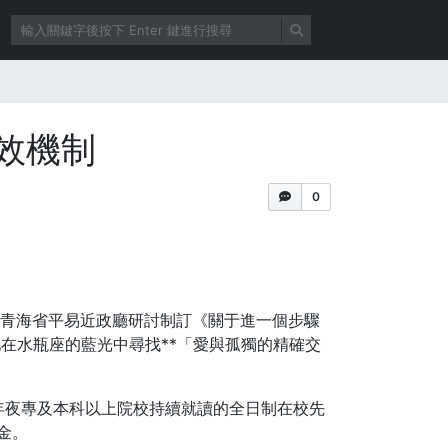
效機制
0
青海省平易近政廳研討制訂《關于進一個步驟
在水瓶座的藍光中尋找**「愛與孤獨的精確交
。
年夜專及本科以上院校持續就讀的全日制在校先
金。