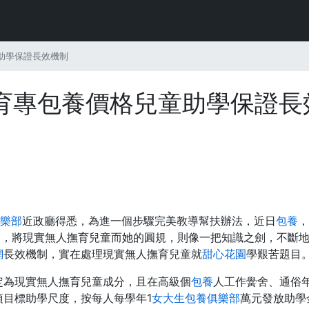
助學保證長效機制
育專包養價格兒童助學保證長
樂部
近政廳得悉，為進一個步驟完美教導幫扶辦法，近日
包養
，
》，將現實無人撫育兒童而她的圓規，則像一把知識之劍，不斷地
網
長效機制，實在處理現實無人撫育兒童就
甜心花園
學艱苦題目
定為現實無人撫育兒童成分，且在高級個
包養
人工作黌舍、通俗
項目標助學尺度，按每人每學年1
女大生包養俱樂部
萬元發放助學