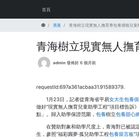
首頁
首頁
黑夜
青海樹立現實無人撫育專包養價格兒童
青海樹立現實無人撫
admin
發佈於 6 個月前
requestId:697a361acbaa31.91589379.
1月23日，記者從青海省平易
女大生包養俱
做好“現實無人撫育兒童助學工程”項目標告訴
點」。歸入助學保證范圍，
包養
樹立
包養甜心
在贊助對象和助學尺度上，青海對已被認
生，參照“福彩圓夢·孤兒助學工程
包養留言板
”