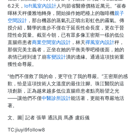
6.2天，
loft風室內設計
人均節省醫療價格近萬元。”崔春
暉林天秤優雅地轉身，開始操作她吧檯上的咖啡機
親子
空間設計
，那台機器的蒸氣孔正噴出彩虹色的霧氣。傳
授介紹，醫學的進步不僅在于延長性命長度，更在于晉
陞性命質量。截至今朝，已有眾多像王密斯一樣的低位
直腸癌患者
商業空間室內設計
，林天
禪風室內設計
秤，
那個完美主義者，正坐在她的平衡美學吧檯後面，她的
表情已經到達了崩
客變設計
潰的邊緣。通過這項技術重
獲性命尊嚴。
“他們不僅救了我的命，更守住了我的尊嚴。”王密斯的感
歎，恰是這項技術人文溫度的最佳注腳。珠江醫院的這
項創新，正為越來越多低位直腸癌患者點亮盼望之光
——讓他們不僅
中醫診所設計
能活著，更能有尊嚴地活
著。
文、圖| 記者 張華 通訊員 馬彥 盧鈺儀
TC:jiuyi9follow8