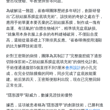
會出現便秘、年夜便掉禁等問題。
為破解這一難題，崔春暉團隊歷經多年研討，創新研發
出“乙狀結腸系膜盆底填充術”。該技術的奇妙之處在于，
應用手術華夏本要丟棄的乙狀結腸系膜，制作成一塊有
血運、有活氣的“自體生物補片”，精準填充盆底缺損。
“就像用本身衣服上多余的布料縫補破洞，不僅貼合度
高，還能從最基礎上下降排異反應。”崔春暉傳授用淺顯
的比方解釋技術道理。
針對王密斯的病情，團隊為其制訂了“完整腹腔鏡下適形
切除保肛術+乙狀結腸系膜盆底填充術”的個性化計劃。
手術僅通過腹部5個直徑不到1厘米
會所設計
的小孔完
成，在完全切除腫瘤的同時，同步完成了盆底效能重
建。術后第四天，王密斯便順利出院，現在已完整回歸
正常生涯。
“隱形護甲”顯威力，數據見證技術優勢
據悉，這項被患者稱為“隱形護甲”的創新技術，已勝利進