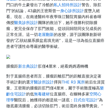
門口的牛土豪發出了冷酷的
私人招待所設計
警告。除肛
門”的結論，43歲的王密斯曾一
身心診所設計
度墮入絕
看。現在，在南邊醫科年夜學珠江醫院胃腸內科崔春暉
傳授
醫美診所設計
團隊的救治下，她不僅勝利切除腫
瘤，更完全保存了肛門效能，從頭回歸陪同女兒成長的
正常生涯。這一切
老屋翻新
的改變，源于該團隊創新研
發的“乙狀結腸系膜盆底填充術”，這是一項為低位直腸癌
患者守護性命尊嚴的醫學衝破。
腫瘤距
新古典設計
肛僅4厘米，絕看媽媽遇轉機
對于直腸癌患者而言，腫瘤距離肛門的距離直接決定著
手術計劃的選
牙醫診所設計
擇與
THE R3 寓所
術后生涯質
量。王密斯的腫瘤距肛門僅4厘米，屬于手術難度極高
樂
齡住宅設計
的低
無毒建材
位直腸癌。在輾轉多家
空間心
理學
醫院后，她獲得的都是統一謎底：
日式住宅設計
“為
徹底肅清腫瘤，必須切除肛門，術后需終身攜帶糞袋。”