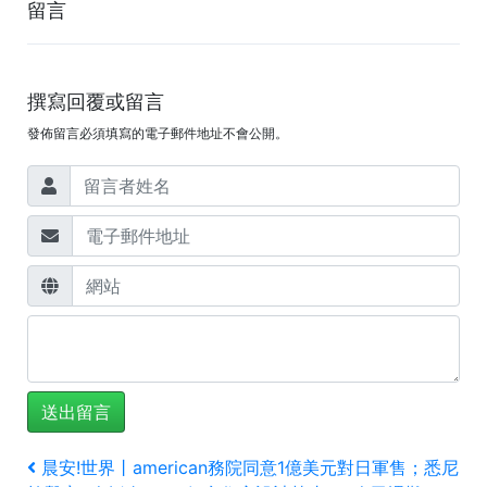
留言
撰寫回覆或留言
發佈留言必須填寫的電子郵件地址不會公開。
文
上
晨安!世界丨american務院同意1億美元對日軍售；悉尼