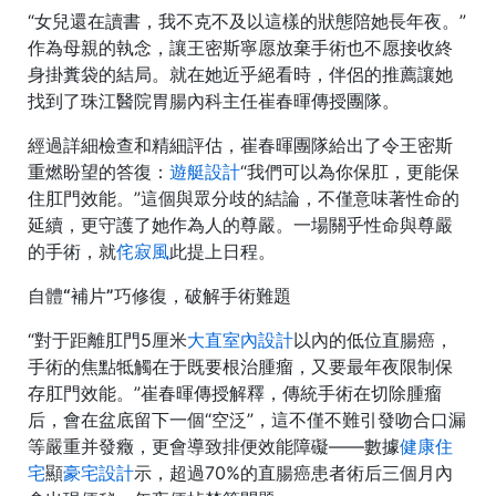
“女兒還在讀書，我不克不及以這樣的狀態陪她長年夜。”
作為母親的執念，讓王密斯寧愿放棄手術也不愿接收終
身掛糞袋的結局。就在她近乎絕看時，伴侶的推薦讓她
找到了珠江醫院胃腸內科主任崔春暉傳授團隊。
經過詳細檢查和精細評估，崔春暉團隊給出了令王密斯
重燃盼望的答復：
遊艇設計
“我們可以為你保肛，更能保
住肛門效能。”這個與眾分歧的結論，不僅意味著性命的
延續，更守護了她作為人的尊嚴。一場關乎性命與尊嚴
的手術，就
侘寂風
此提上日程。
自體“補片”巧修復，破解手術難題
“對于距離肛門5厘米
大直室內設計
以內的低位直腸癌，
手術的焦點牴觸在于既要根治腫瘤，又要最年夜限制保
存肛門效能。”崔春暉傳授解釋，傳統手術在切除腫瘤
后，會在盆底留下一個“空泛”，這不僅不難引發吻合口漏
等嚴重并發癥，更會導致排便效能障礙——數據
健康住
宅
顯
豪宅設計
示，超過70%的直腸癌患者術后三個月內