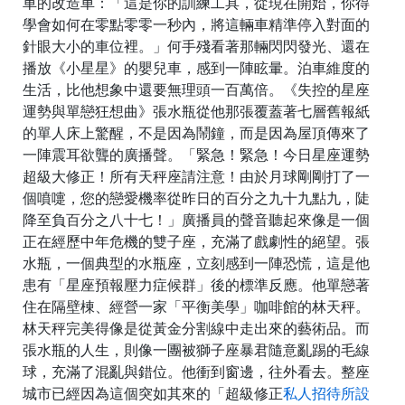
車的改造車：「這是你的訓練工具，從現在開始，你得
學會如何在零點零零一秒內，將這輛車精準停入對面的
針眼大小的車位裡。」何手殘看著那輛閃閃發光、還在
播放《小星星》的嬰兒車，感到一陣眩暈。泊車維度的
生活，比他想象中還要無理頭一百萬倍。《失控的星座
運勢與單戀狂想曲》張水瓶從他那張覆蓋著七層舊報紙
的單人床上驚醒，不是因為鬧鐘，而是因為屋頂傳來了
一陣震耳欲聾的廣播聲。「緊急！緊急！今日星座運勢
超級大修正！所有天秤座請注意！由於月球剛剛打了一
個噴嚏，您的戀愛機率從昨日的百分之九十九點九，陡
降至負百分之八十七！」廣播員的聲音聽起來像是一個
正在經歷中年危機的雙子座，充滿了戲劇性的絕望。張
水瓶，一個典型的水瓶座，立刻感到一陣恐慌，這是他
患有「星座預報壓力症候群」後的標準反應。他單戀著
住在隔壁棟、經營一家「平衡美學」咖啡館的林天秤。
林天秤完美得像是從黃金分割線中走出來的藝術品。而
張水瓶的人生，則像一團被獅子座暴君隨意亂踢的毛線
球，充滿了混亂與錯位。他衝到窗邊，往外看去。整座
城市已經因為這個突如其來的「超級修正
私人招待所設