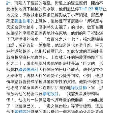
計
」而陷入了荒謬的混亂。街道上的雙魚座們，開始不
受控制地流下鹹鹹的海水淚，他們無法停
THE R3 寓所
止
地哭泣，導致城市低窪處已經形成了小型潟湖。那些摩
羯座
養生住宅
的上班族，嚴格遵守著廣播中「摩羯座今
天適合原地踏步，否則將失去襪子」的指令。數百名西
裝筆挺的摩羯座正整齊地站在原地，他們的鞋子裡裝滿
了已經潮濕的淚水。「負百分之八十七？」張水瓶喃喃
自語，感到胃部一陣翻騰，他知道這代表著什麼。林天
秤的運勢越差，他那股積壓已久、無處安放的單戀能量
就會越發瘋狂地實體化。上次林天秤的戀愛運勢跌至百
分之二十，張水瓶就發現他的廚房裡長滿了巨大的、形
狀是林
綠裝修設計
天秤側臉的粉紅色蘑菇。他必須在今
天結束前，將林天秤的運勢至少提升到零。否則，他那
份單戀就會變成某種具備攻擊性的實體。他緊張地跑進
他堆滿了星座圖表和過期甜甜圈的地
綠設計師
下室，那
裡放著他的秘密武器
豪宅設計
。「我需要星象學輔助
儀！」他衝到一個像是老式彈珠臺的機器前，上面貼滿
了「巨蟹座已哭」、「處女座勿碰」等警告標籤。這是
他用
客變設計
廢棄的唱片機和一個不知名的外星計算器