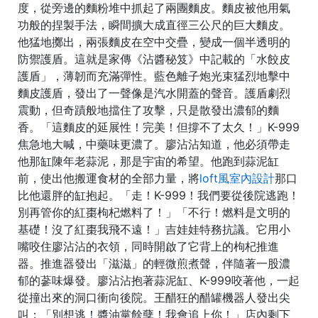
度，從旁邊的麵粉堆中抓起了兩團麵皮。麵皮被他用氣
功般的捏製手法，瞬間擴大成直徑三公尺的巨大麵皮。
他猛地擲出，兩張麵皮在空中交疊，變成一個半透明的
防禦護盾。這就是家傳《沾醬秘笈》中記載的「水餃皮
護盾」，薄韌而充滿彈性。藍色離子炮光束猛烈地擊中
麵皮護盾，發出了一聲像是汽水開蓋的聲音。護盾劇烈
震動，但奇蹟般地擋住了攻擊，只是散發出濃郁的麵
香。「這麵皮的延展性！完美！但撐不了太久！」K-999
焦急地大喊，中藥味更濃了。廖沾沾知道，他必須帶走
他那缸陳年老蒜泥，那是宇宙的希望。他跑到蒜泥缸
前，使出他搬運食材的全部力量，將
loft風室內設計
那口
比他還胖的缸抱起。「走！K-999！我們要從後院逃跑！
別再管你的紅棗枸杞燃料了！」「不行！燃料是文明的
基礎！沒了紅棗我飛不遠！」吉娃娃特務抗議。它用小
嘴咬住廖沾沾的衣領，同時開啟了它背上的枸杞推進
器。推進器發出「滋滋」的輕微煎煮聲，伴隨著一股濃
郁的蔘味爆發。廖沾沾抱著蒜泥缸、K-999咬著他，一起
從撞出來的洞口衝向後院。王醋狂的醋罐機器人發出尖
叫：「別想逃！醬油黨餘孽！我會追上你！」店內剩下