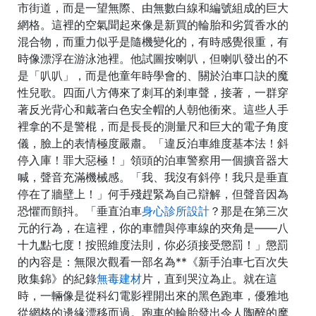
市街道，而是一望無際、由無數白線和編號組成的巨大
網格。這裡的空氣聞起來像是新買的輪胎和劣質香水的
混合物，而重力似乎是隨機變化的，有時感覺很重，有
時像漂浮在游泳池裡。他試圖按喇叭，但喇叭發出的不
是「叭叭」，而是他童年時學會的、關於泊車口訣的魔
性兒歌。四面八方傳來了刺耳的剎車聲，接著，一群穿
著反光背心和戴著白色安全帽的人朝他衝來。這些人手
裡拿的不是警棍，而是長長的測量尺和巨大的電子角度
儀，臉上的表情極度嚴肅。「違反泊車維度基本法！斜
停入庫！罪大惡極！」領頭的泊車警察用一個擴音器大
喊，聲音充滿機械感。「我、我沒有斜停！我只是垂直
停在了牆壁上！」何手殘趕緊為自己辯解，但聲音因為
恐懼而顫抖。「垂直泊車
身心診所設計
？那是在第三次
元的行為，在這裡，你的車體與停車線的夾角是——八
十九點七度！按照維度法則，你必須接受懲罰！」懲罰
的內容是：無限次觀看一部名為**《新手泊車七百次失
敗集錦》的紀錄
無毒建材
片，直到哭泣為止。就在這
時，一輛像是從科幻電影裡開出來的黑色跑車，優雅地
從網格的邊緣漂移而過。跑車的輪胎發出令人陶醉的摩