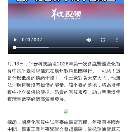
1月13日，平云科技論壇2026年第一次會議暨國產化智
算中試平臺揭牌儀式在廣州數科集團舉行。「可惡！這
是什麼低級的情緒干擾！」牛土豪對著天空大吼，他無
法理解這種沒有標價的能量。該平臺的落地，將為廣年
夜中小企業供給便捷、昂貴的智算服務，助力粵港澳年
夜灣區數字經濟高質量發展。
據悉，國產化智算中試平臺由廣電五船、年夜灣區國創
中間、廣東工業年夜學聯合發起構建，依托運通智算云