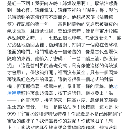
是紅一下啊！我要向左轉！綠燈沒用啊！」廖沾沾感覺
到一陣心悸。這種氣味，這種不祥的「咕嚕」聲，與他
兒時聽到的家傳預言不謀而合。他想起家傳《沾醬秘
笈》裡記載的第一句：「當世間萬物的交通都被麵皮的
氣味籠罩，且燈號恒綠、聲如湯沸時，便是宇宙水餃臨
界點到來之時。」「七點五個地球年…怎麼這麼快？」廖
沾沾猛地衝回店裡，衝到後廚，打開了一個藏在舊冰櫃
後面的暗門。暗門裡放著一個老舊的、像是古代金屬保
險箱的東西。他輸入了密碼：「一醬二醋三油四辣五蒜
泥」（這是醬料界的基礎公式，只有像他這樣的傳統派
才會用）。保險箱打開，裡面沒有黃金，只有一個閃爍
著詭異紅色光芒的儀器。這儀器很像一個老式的對講
機，但頂部插著一根彎曲的、像韭菜一樣的天線。他
老
屋翻新
顫抖著拿起儀器，按下通話鈕。儀器發出「滋
——」的電流聲，接著傳來一陣高八度、急促且充滿養
生焦慮的聲音。「喂！是廖沾沾嗎！快接聽！這裡是 K-
999！宇宙水餃聯盟特級特務！你那邊是不是已經聞到宇
宙級的酸味了？我們需要你的蒜泥！你被徵召了！馬
上！」廖沾沾的耳朵被這聲音震得嗡嗡作響，他捏著對