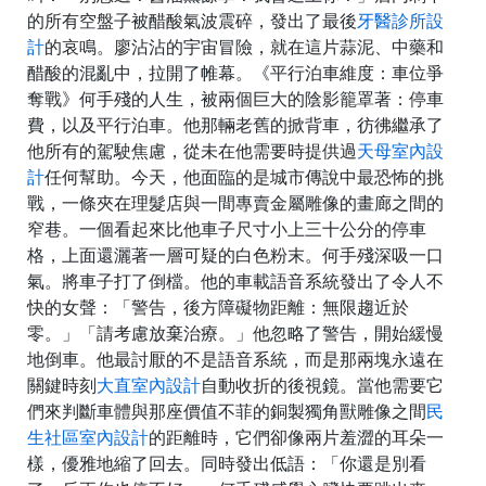
的所有空盤子被醋酸氣波震碎，發出了最後
牙醫診所設
計
的哀鳴。廖沾沾的宇宙冒險，就在這片蒜泥、中藥和
醋酸的混亂中，拉開了帷幕。《平行泊車維度：車位爭
奪戰》何手殘的人生，被兩個巨大的陰影籠罩著：停車
費，以及平行泊車。他那輛老舊的掀背車，彷彿繼承了
他所有的駕駛焦慮，從未在他需要時提供過
天母室內設
計
任何幫助。今天，他面臨的是城市傳說中最恐怖的挑
戰，一條夾在理髮店與一間專賣金屬雕像的畫廊之間的
窄巷。一個看起來比他車子尺寸小上三十公分的停車
格，上面還灑著一層可疑的白色粉末。何手殘深吸一口
氣。將車子打了倒檔。他的車載語音系統發出了令人不
快的女聲：「警告，後方障礙物距離：無限趨近於
零。」「請考慮放棄治療。」他忽略了警告，開始緩慢
地倒車。他最討厭的不是語音系統，而是那兩塊永遠在
關鍵時刻
大直室內設計
自動收折的後視鏡。當他需要它
們來判斷車體與那座價值不菲的銅製獨角獸雕像之間
民
生社區室內設計
的距離時，它們卻像兩片羞澀的耳朵一
樣，優雅地縮了回去。同時發出低語：「你還是別看