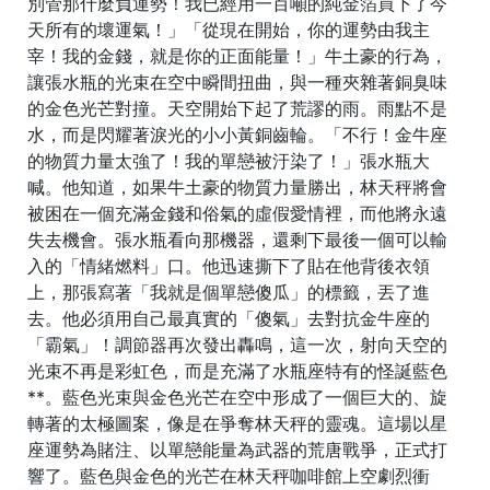
別管那什麼負運勢！我已經用一百噸的純金箔買下了今
天所有的壞運氣！」「從現在開始，你的運勢由我主
宰！我的金錢，就是你的正面能量！」牛土豪的行為，
讓張水瓶的光束在空中瞬間扭曲，與一種夾雜著銅臭味
的金色光芒對撞。天空開始下起了荒謬的雨。雨點不是
水，而是閃耀著淚光的小小黃銅齒輪。「不行！金牛座
的物質力量太強了！我的單戀被汙染了！」張水瓶大
喊。他知道，如果牛土豪的物質力量勝出，林天秤將會
被困在一個充滿金錢和俗氣的虛假愛情裡，而他將永遠
失去機會。張水瓶看向那機器，還剩下最後一個可以輸
入的「情緒燃料」口。他迅速撕下了貼在他背後衣領
上，那張寫著「我就是個單戀傻瓜」的標籤，丟了進
去。他必須用自己最真實的「傻氣」去對抗金牛座的
「霸氣」！調節器再次發出轟鳴，這一次，射向天空的
光束不再是彩虹色，而是充滿了水瓶座特有的怪誕藍色
**。藍色光束與金色光芒在空中形成了一個巨大的、旋
轉著的太極圖案，像是在爭奪林天秤的靈魂。這場以星
座運勢為賭注、以單戀能量為武器的荒唐戰爭，正式打
響了。藍色與金色的光芒在林天秤咖啡館上空劇烈衝