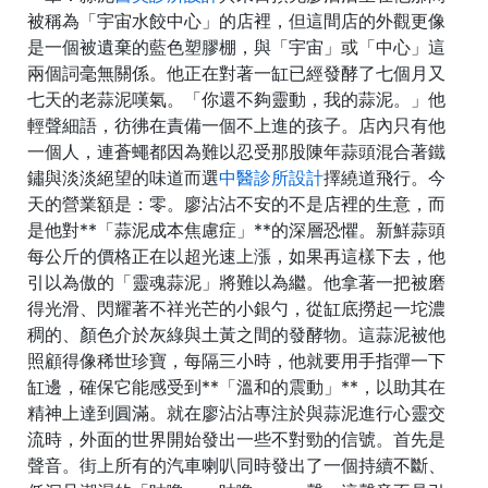
被稱為「宇宙水餃中心」的店裡，但這間店的外觀更像
是一個被遺棄的藍色塑膠棚，與「宇宙」或「中心」這
兩個詞毫無關係。他正在對著一缸已經發酵了七個月又
七天的老蒜泥嘆氣。「你還不夠靈動，我的蒜泥。」他
輕聲細語，彷彿在責備一個不上進的孩子。店內只有他
一個人，連蒼蠅都因為難以忍受那股陳年蒜頭混合著鐵
鏽與淡淡絕望的味道而選
中醫診所設計
擇繞道飛行。今
天的營業額是：零。廖沾沾不安的不是店裡的生意，而
是他對**「蒜泥成本焦慮症」**的深層恐懼。新鮮蒜頭
每公斤的價格正在以超光速上漲，如果再這樣下去，他
引以為傲的「靈魂蒜泥」將難以為繼。他拿著一把被磨
得光滑、閃耀著不祥光芒的小銀勺，從缸底撈起一坨濃
稠的、顏色介於灰綠與土黃之間的發酵物。這蒜泥被他
照顧得像稀世珍寶，每隔三小時，他就要用手指彈一下
缸邊，確保它能感受到**「溫和的震動」**，以助其在
精神上達到圓滿。就在廖沾沾專注於與蒜泥進行心靈交
流時，外面的世界開始發出一些不對勁的信號。首先是
聲音。街上所有的汽車喇叭同時發出了一個持續不斷、