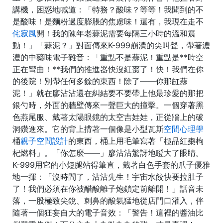
講機，困惑地喊道：「特務？酸味？等等！我聞到的不
是酸味！是麵粉過度膨脹的焦慮味！還有，我現在走不
侘寂風
開！我的陳年老蒜泥需要每隔三小時的溫和震
動！」「蒜泥？」對面傳來K-999崩潰的尖叫聲，帶著濃
濃的中藥味電子雜音：「重點不是蒜泥！重點是**時空
正在彎曲！**我們的推進器快沒紅棗了！快！我們在你
的後院！別帶任何多餘的東西！除了——你那缸蒜
泥！」就在廖沾沾還在糾結要不要帶上他最珍愛的那把
銀勺時，外面的牆壁傳來一聲巨大的撞擊。一個穿著黑
色燕尾服、戴著太陽眼鏡的太空吉娃娃，正從牆上的破
洞鑽進來。它的背上揹著一個像是小型瓦斯
空間心理學
桶
親子空間設計
的東西，桶上用毛筆寫著「極品紅棗枸
杞燃料」。「你怎麼——」廖沾沾驚訝地瞪大了眼睛。
K-999用它的小短腿站得筆直，戴著白色手套的爪子優雅
地一揮：「沒時間了，沾沾先生！宇宙水餃快要拉肚子
了！我們必須在你被醋酸離子炮鎖定前離開！」話音未
落，一股極致尖銳、刺鼻的酸氣猛地從店門口灌入，伴
隨著一個狂妄自大的電子音效：「警告！這裡的醬油比