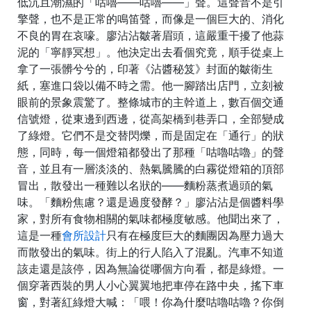
低沉且潮濕的「咕嚕——咕嚕——」聲。這聲音不是引
擎聲，也不是正常的鳴笛聲，而像是一個巨大的、消化
不良的胃在哀嚎。廖沾沾皺著眉頭，這嚴重干擾了他蒜
泥的「寧靜冥想」。他決定出去看個究竟，順手從桌上
拿了一張髒兮兮的，印著《沾醬秘笈》封面的皺衛生
紙，塞進口袋以備不時之需。他一腳踏出店門，立刻被
眼前的景象震驚了。整條城市的主幹道上，數百個交通
信號燈，從東邊到西邊，從高架橋到巷弄口，全部變成
了綠燈。它們不是交替閃爍，而是固定在「通行」的狀
態，同時，每一個燈箱都發出了那種「咕嚕咕嚕」的聲
音，並且有一層淡淡的、熱氣騰騰的白霧從燈箱的頂部
冒出，散發出一種難以名狀的——麵粉蒸煮過頭的氣
味。「麵粉焦慮？還是過度發酵？」廖沾沾是個醬料學
家，對所有食物相關的氣味都極度敏感。他聞出來了，
這是一種
會所設計
只有在極度巨大的麵團因為壓力過大
而散發出的氣味。街上的行人陷入了混亂。汽車不知道
該走還是該停，因為無論從哪個方向看，都是綠燈。一
個穿著西裝的男人小心翼翼地把車停在路中央，搖下車
窗，對著紅綠燈大喊：「喂！你為什麼咕嚕咕嚕？你倒