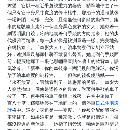
擦聲，它以一種近乎蔑視重力的姿態，精準地停進了一
個只有它車身尺寸寬度的停車格中。那泊車的過程就像
一場舞蹈，流暢、完美，且毫無任何多餘的動作**。跑
車的駕駛座上走出一個全身黑色皮衣的女人，她戴著一
副透明護目鏡，冷酷地朝著何手殘的方向走來。她的步
伐優雅而精準，每一步都像是被測量過一樣，完美地落
在網格線上。「車影大人！」泊車警察們立刻立正站
好，連測量尺都顫抖著不敢發出聲音。她走到何手殘面
前，輕蔑地掃了一眼他那輛垂直貼在牆上的掀背車，語
氣冰冷。「新手，你的車技像一團混亂的毛線球。你污
染了泊車維度的純粹性。」「但你的後視鏡貼紙——
『永不放棄』，讓我看到了一絲愚蠢的勇氣。」車影大
人突然掏出一個像是遙控器的裝置，對著何手殘的車子
按了一下。何手殘的車子從牆上脫落，在空中旋轉了一
百八十度，穩穩地停在了地面上的一個停車
日式住宅設
計
格中。這次，夾角是——零度。「你被分配給我的泊
車學徒了。如果泊車是一種宗教，你就是那個連方向盤
都沒摸過的新信徒。」她指了指旁邊一輛像是巨型嬰兒