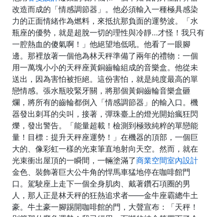
改造而成的「情感調節器」。他必須輸入一種極具感染
力的正面情緒作為燃料，來抵抗那負面的運勢波。「水
瓶座的優勢，就是超脫一切的理性與冷靜…才怪！我只有
一腔熱血的傻氣啊！」他絕望地低吼。他看了一眼腳
邊。那裡放著一個他為林天秤準備了兩年的禮物：一個
用一萬塊小小的天秤座黃銅齒輪組成的音樂盒。他從未
送出，因為害怕被拒絕。這份害怕，就是純度最高的單
戀情感。張水瓶咬緊牙關，將那個黃銅齒輪音樂盒砸
爛，將所有的齒輪都倒入「情感調節器」的輸入口。機
器發出刺耳的尖叫，接著，彈珠臺上的燈光開始瘋狂閃
爍，發出警告。「能量超載！檢測到極致純粹的單戀能
量！目標：提升天秤座運勢！」在機器的頂部，一個巨
大的、像彩虹一樣的光束筆直地射向天空。然而，就在
光束衝出屋頂的一瞬間，一輛塗滿了
商業空間室內設計
金色、裝飾著巨大公牛角的悍馬車猛地停在咖啡館門
口。駕駛座上走下一個全身肌肉、戴著鑽石項圈的男
人，那人正是林天秤的狂熱追求者——金牛座霸總牛土
豪。牛土豪一腳踢開咖啡館的門，大聲宣布：「天秤！