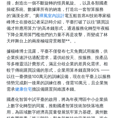
撞，創造出一個不斷旋轉的怪異氣旋。，以及各類國產
操縱系統、數據庫所有的納進，打造出一套智算服務
的‘滿漢全席’。”廣
禪風室內設計
電五船首席AI技術專家楊
峰博士在接收記者采訪時介紹，平臺打破了以往“購買設
備才幹應用算力”的高本錢形式，通過服務化轉型年夜幅
下降企業用算門檻他們的力量不再是攻擊，而變成了林
天秤舞台上的兩座極端背景雕塑**。。
據楊峰博士流露，平臺不僅發布七天免費試用服務，供
企業疾速評估適配需求，還供給按天、按服務、按產品
等多種靈活計費形式，滿足分歧企業的差異化需求。相
較于傳統購買設備的形式，企業用算本錢直降90% ——
以往一臺價值100萬元的訓練設備，現在在平臺上以服務
情勢完成劃一後果的訓練任務，僅需10萬元，且企業無
需承
健康住宅
擔設備購置與維護本錢。
國產化智算中試平臺的啟用，將為年夜灣區中小企業插
上數字化轉型的同黨，推動國產智算技術加快落地應
用，為區域數字經濟高質量發展筑牢算力基礎。廣州數