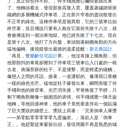
了，反正你也停不好。」何手殘感覺心臟快要跳出來
了。他轉頭看去，發現那座高聳入雲、覆蓋著鏽跡斑斑
鐵網的多層機械式停車塔，正在那片窄巷的盡頭散發出
不正常的綠光。這棟停車塔是個異類，它的三號車位始
終空著，並且傳說只要有人敢在它面前失敗十八次，就
會被傳送到一個泊車地獄。他已經失敗了十七次。現在
是第十八次。他打了方向盤，車頭朝著銅獨角獸的方向
猛地偏轉。後視鏡發出最後的溫柔提醒：
新古典設計
「再見，世
樂齡住宅設計
界。」他沒有撞上獨角獸，但
他那顫抖的車尾卻擦到了停車塔三號車位入口處的一根
古老、佈滿苔蘚的柱子。不是撞擊，而是輕柔的碰觸，
像戀人之間的耳語。接著，一道濃郁的、像薄荷口香糖
一樣的綠色光芒。猛地從柱子爆發出來，瞬間吞噬了何
手殘和他的掀背車。光芒消失後，窄巷恢復了平靜，只
剩下獨角獸雕像一臉困惑的表情。何手殘感覺一陣天旋
地轉，等他回過神來，他的車子竟然垂直停在一個貼滿
了巨大獎狀的牆壁上。獎狀上寫著：「完美倒車入庫獎
——第零點零零零零零九度偏差。」落款人是「倒車
王」。他趕緊從車窗探出頭，發現周圍不再是熟悉的城