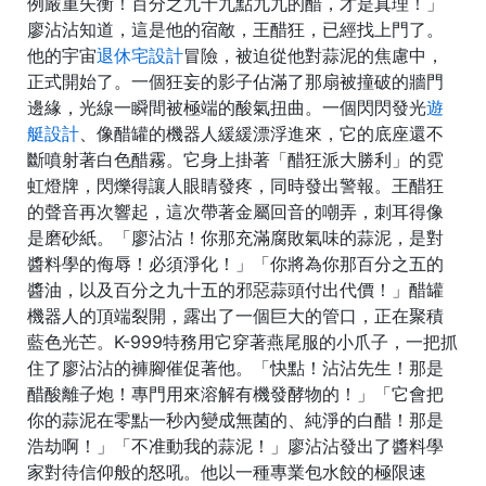
例嚴重失衡！百分之九十九點九九的醋，才是真理！」
廖沾沾知道，這是他的宿敵，王醋狂，已經找上門了。
他的宇宙
退休宅設計
冒險，被迫從他對蒜泥的焦慮中，
正式開始了。一個狂妄的影子佔滿了那扇被撞破的牆門
邊緣，光線一瞬間被極端的酸氣扭曲。一個閃閃發光
遊
艇設計
、像醋罐的機器人緩緩漂浮進來，它的底座還不
斷噴射著白色醋霧。它身上掛著「醋狂派大勝利」的霓
虹燈牌，閃爍得讓人眼睛發疼，同時發出警報。王醋狂
的聲音再次響起，這次帶著金屬回音的嘲弄，刺耳得像
是磨砂紙。「廖沾沾！你那充滿腐敗氣味的蒜泥，是對
醬料學的侮辱！必須淨化！」「你將為你那百分之五的
醬油，以及百分之九十五的邪惡蒜頭付出代價！」醋罐
機器人的頂端裂開，露出了一個巨大的管口，正在聚積
藍色光芒。K-999特務用它穿著燕尾服的小爪子，一把抓
住了廖沾沾的褲腳催促著他。「快點！沾沾先生！那是
醋酸離子炮！專門用來溶解有機發酵物的！」「它會把
你的蒜泥在零點一秒內變成無菌的、純淨的白醋！那是
浩劫啊！」「不准動我的蒜泥！」廖沾沾發出了醬料學
家對待信仰般的怒吼。他以一種專業包水餃的極限速