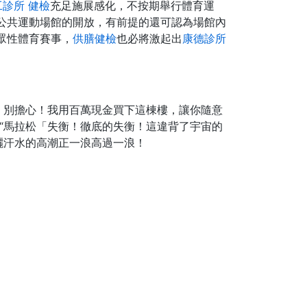
工診所 健檢
充足施展感化，不按期舉行體育運
公共運動場館的開放，有前提的還可認為場館內
眾性體育賽事，
供膳健檢
也必將激起出
康德診所
！別擔心！我用百萬現金買下這棟樓，讓你隨意
“馬拉松「失衡！徹底的失衡！這違背了宇宙的
灑汗水的高潮正一浪高過一浪！