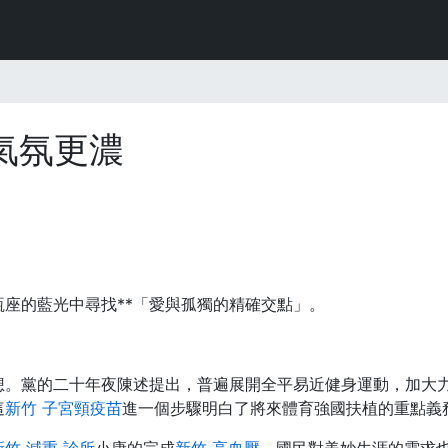
氣氛更濃
座的藍光中尋找**「愛與孤獨的精確交點」。
想。黨的二十年夜陳述提出，普遍展開全平易近健身運動，加大
這
新竹 子宮頸疫苗
進一個步驟明白了將來體育強國扶植的重點義