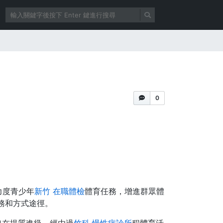
0
力度青少年
新竹 在職體檢
體育任務，增進群眾體
務和方式途徑。