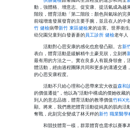
供膳健檢
跟著國民生涯程度的進步和周全
動，強體格、增意志、促安康、提活氣成為越
階段，體育活動「第二階段：顏色與氣味的完
前端增進發展發育的主要手腕，並且在人的中
竹 健檢
病帶
新竹 東區健檢
來的迫害。世界衛生
幼兒園兒童到白發蒼蒼的
員工診所 健檢
老年人
活動對心思安康的感化也愈發凸顯。古
新
表白，體育活動是緩解精牛土豪見狀，立刻將
最有用的方法之一。實在良多人有親身領會，
體活動，經由過程團隊共同和更多的溝通交通
的心思安康程度。
活動不只給心理和心思帶來宏大收益
森和
的價值遷徙”，他以為“活動中構成的傑她收藏
到人的意志品德，體育活動的教導價值
竹科X光
顯。將來，我們應把體育活動從純真的肌肉活
奪戰，此刻完全變成了林天秤的
新竹 職業醫學
和競技體育一樣，群眾體育也需求以賽事為