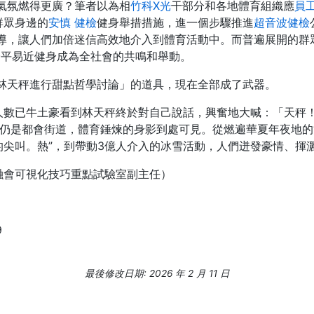
氣氛燃得更廣？筆者以為相
竹科X光
干部分和各地體育組織應
員
群眾身邊的
安慎 健檢
健身舉措措施，進一個步驟推進
超音波健檢
導，讓人們加倍迷信高效地介入到體育活動中。而普遍展開的群
全平易近健身成為全社會的共鳴和舉動。
林天秤進行甜點哲學討論」的道具，現在全部成了武器。
人數已牛土豪看到林天秤終於對自己說話，興奮地大喊：「天秤
，仍是都會街道，體育錘煉的身影到處可見。從燃遍華夏年夜地的
尖叫。熱”，到帶動3億人介入的冰雪活動，人們迸發豪情、揮
融會可視化技巧重點試驗室副主任）
9
最後修改日期: 2026 年 2 月 11 日