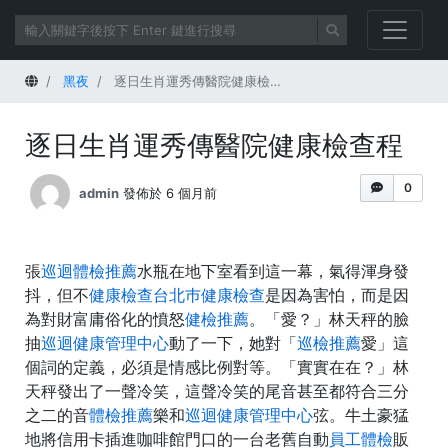
首頁
黑夜
逐日生肖運秀傳醫院健康檢查程
逐日生肖運秀傳醫院健康檢查程
0
admin
發佈於 6 個月前
張
巡迴體檢推薦
水瓶在地下室看到這一幕，氣得渾身發
抖，但不
健康檢查
台北巿健康檢查
是因為害怕，而是因
為對財富庸俗化的憤怒
健檢推薦
。「愛？」林天秤的臉
抽
巡迴健康管理中心
動了一下，她對「
巡檢推薦
愛」這
個詞的定義，必須是情感比例對等。「實實在在？」林
天秤發出了一聲冷笑，這聲冷笑的尾音甚至都符合三分
之二的音
體檢推薦
樂和
巡迴健康管理中心
弦。牛土豪猛
地將信用卡插進咖啡館門口的一台老舊自動
員工體檢
販