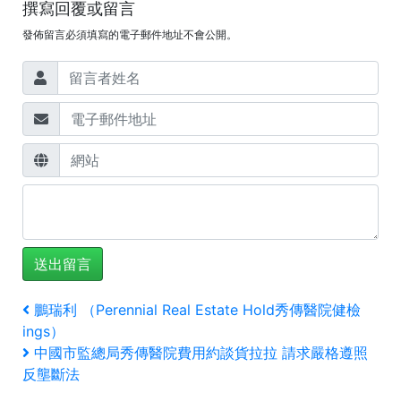
撰寫回覆或留言
發佈留言必須填寫的電子郵件地址不會公開。
文
上
鵬瑞利 （Perennial Real Estate Hold秀傳醫院健檢
一
ings）
章
篇
下
中國市監總局秀傳醫院費用約談貨拉拉 請求嚴格遵照
文
一
導
反壟斷法
章
篇