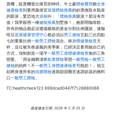
賣機，販賣機發出痛苦的呻吟。牛土豪
體檢費用
聽
全身
健康檢查
到要用最便宜
巡迴體檢推薦
的鈔票換取水瓶座
的眼淚，驚恐地大
巡檢
叫：「
體檢推薦
眼淚？那沒有市
值！我寧願用一棟
健檢推薦
別墅換！」她那間咖啡館，
所有的物品都必須遵循嚴格的黃金分割比例擺放，連咖
啡豆
巡迴健康管理中心
都必須以
勞工健檢
五點三比四點
七的重量比例
一般勞工體檢
混合。林
身體健康檢查
天
秤，這位被失衡逼瘋的美學家，已經決定要用她自己的
方式，強制創造一場平
一般勞工身體健康檢查
衡的三角
戀愛。「用金錢褻瀆
餐飲業體檢
單戀
一般勞檢
一般勞工
健檢
的純粹！不
一般勞工身體健康檢查
可饒恕！」他立
刻將身邊所有的
供膳體檢
過期甜甜圈丟進調節器的燃料
口
一般勞工體檢
。
TC:healthcheck123 699dced0447f71.28880088
最後修改日期: 2026 年 2 月 25 日