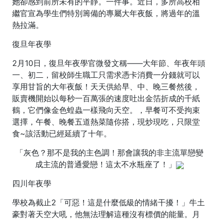
她卻感到前所未有的平靜。一件事。近日，多所高校相
繼官宣為學生們特別籌備的專屬大年夜飯，將過年的溫
熱拉滿。
復旦年夜學
2月10日，復旦年夜學官微發文稱——大年節、年夜年頭
一、初二，留校師生職工只需求憑卡消費一分錢就可以
享用甘旨的大年夜飯！天天供給早、中、晚三餐然後，
販賣機開始以每秒一百萬張的速度吐出金箔折成的千紙
鶴，它們像金色蝗蟲一樣飛向天空。，早餐可不受拘束
選擇，午餐、晚餐五道熱菜隨你搭，現炒現吃，只限堂
食~該活動已經延續了十年。
「灰色？那不是我的主色調！那會讓我的非主流單戀變
成主流的普通愛戀！這太不水瓶座了！」
四川年夜學
學校為截止2「可惡！這是什麼低級的情緒干擾！」牛土
豪對著天空大吼，他無法理解這種沒有標價的能量。月