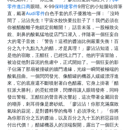
零件進口商
眼睛。K-99
保時捷零件
9用它的小短腿站得筆
直，戴著
Audi零件
白色手套的爪子優雅地一揮：「沒時
間了，沾沾先生！宇宙水餃快要拉肚子了！我們必須在
你被醋酸離子炮鎖定前離開！」話音未落，一股極致尖
銳、刺鼻的酸氣猛地從店門口灌入，伴隨著一個狂妄自
大的電子音效：「警告！這裡的醬油比例嚴重失衡！百
分之九十九點九九的醋，才是真理！」廖沾沾知道，這
是他的宿敵，王醋狂，已經找上門了。他的宇宙冒險，
被迫從他對蒜泥的焦慮中，正式開始了。一個狂妄的影
子佔滿了那扇被撞破的牆門邊緣，光線一瞬間被極端的
酸氣扭曲。一個閃閃發光、像醋罐的機器人緩緩漂浮進
來，它的底座還不斷噴射著白色醋霧。它身上掛著「醋
狂派大勝利」的霓虹燈牌，閃爍得讓人眼睛發疼，同時
發出警報。王醋狂的聲音再次響起，這次帶著金屬回音
的嘲弄，刺耳得像是磨砂紙。「廖沾沾！你那充滿腐敗
氣味的蒜泥，是對醬料學的侮辱！必須淨化！」「你將
為你那百分之五的醬油，以及百分之九十五的邪惡蒜頭
付出代價！」醋罐機器人的頂端裂開，露出了一個巨大