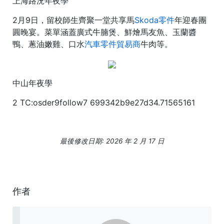
上海路況年夜學
2月9日，留校師生齊聚一堂共享馬
Skoda零件
年迎春團
圓晚宴。菜單涵蓋廣式牛腩煲、鮮燴馬友魚、玉蘭醬
鴨、蔥油嫩雞、口水
汽車零件貿易商
牛肉等。
中山年夜學
2 TC:osder9follow7 699342b9e27d34.71565161
最後修改日期: 2026 年 2 月 17 日
作者