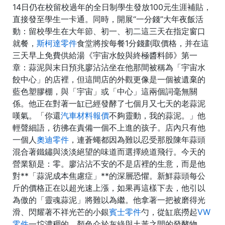
14日仍在校留校過年的全日制學生發放100元生涯補貼，
直接發至學生一卡通。同時，開展“一分錢”大年夜飯活
動：留校學生在大年節、初一、初二這三天在指定窗口
就餐，
斯柯達零件
食堂將按每餐1分錢劃取價格，并在這
三天早上免費供給湯《宇宙水餃與終極醬料師》第一
章：蒜泥與末日預兆廖沾沾坐在他那間被稱為「宇宙水
餃中心」的店裡，但這間店的外觀更像是一個被遺棄的
藍色塑膠棚，與「宇宙」或「中心」這兩個詞毫無關
係。他正在對著一缸已經發酵了七個月又七天的老蒜泥
嘆氣。「你還
汽車材料報價
不夠靈動，我的蒜泥。」他
輕聲細語，彷彿在責備一個不上進的孩子。店內只有他
一個人
奧迪零件
，連蒼蠅都因為難以忍受那股陳年蒜頭
混合著鐵鏽與淡淡絕望的味道而選擇繞道飛行。今天的
營業額是：零。廖沾沾不安的不是店裡的生意，而是他
對**「蒜泥成本焦慮症」**的深層恐懼。新鮮蒜頭每公
斤的價格正在以超光速上漲，如果再這樣下去，他引以
為傲的「靈魂蒜泥」將難以為繼。他拿著一把被磨得光
滑、閃耀著不祥光芒的小銀
賓士零件
勺，從缸底撈起
VW
零件
一坨濃稠的、顏色介於灰綠與土黃之間的發酵物。