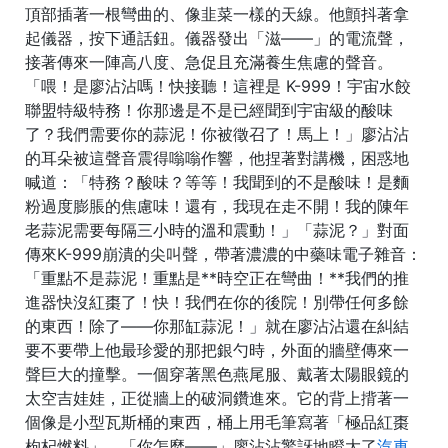
頂部插著一根彎曲的、像韭菜一樣的天線。他顫抖著拿
起儀器，按下通話鈕。儀器發出「滋——」的電流聲，
接著傳來一陣高八度、急促且充滿養生焦慮的聲音。
「喂！是廖沾沾嗎！快接聽！這裡是 K-999！宇宙水餃
聯盟特級特務！你那邊是不是已經聞到宇宙級的酸味
了？我們需要你的蒜泥！你被徵召了！馬上！」廖沾沾
的耳朵被這聲音震得嗡嗡作響，他捏著對講機，困惑地
喊道：「特務？酸味？等等！我聞到的不是酸味！是麵
粉過度膨脹的焦慮味！還有，我現在走不開！我的陳年
老蒜泥需要每隔三小時的溫和震動！」「蒜泥？」對面
傳來K-999崩潰的尖叫聲，帶著濃濃的中藥味電子雜音：
「重點不是蒜泥！重點是**時空正在彎曲！**我們的推
進器快沒紅棗了！快！我們在你的後院！別帶任何多餘
的東西！除了——你那缸蒜泥！」就在廖沾沾還在糾結
要不要帶上他最珍愛的那把銀勺時，外面的牆壁傳來一
聲巨大的撞擊。一個穿著黑色燕尾服、戴著太陽眼鏡的
太空吉娃娃，正從牆上的破洞鑽進來。它的背上揹著一
個像是小型瓦斯桶的東西，桶上用毛筆寫著「極品紅棗
枸杞燃料」。「你怎麼——」廖沾沾驚訝地瞪大了
汽車