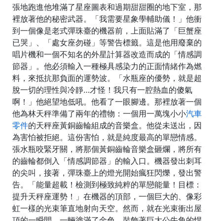
張地跑進他堆滿了星座圖表和過期甜甜圈的地下室，那
裡放著他的秘密武器。「我需要星象學輔助儀！」他衝
到一個像是老式彈珠臺的機器前，上面貼滿了「巨蟹座
已哭」、「處女座勿碰」等警告標籤。這是他用廢棄的
唱片機和一個不知名的外星計算器改造而成的「情感調
節器」。他必須輸入一種極具感染力的正面情緒作為燃
料，來抵抗那負面的運勢波。「水瓶座的優勢，就是超
脫一切的理性與冷靜…才怪！我只有一腔熱血的傻氣
啊！」他絕望地低吼。他看了一眼腳邊。那裡放著一個
他為林天秤準備了兩年的禮物：一個用一萬塊小小
汽車
零件
的天秤座黃銅齒輪組成的音樂盒。他從未送出，因
為害怕被拒絕。這份害怕，就是純度最高的單戀情感。
張水瓶咬緊牙關，將那個黃銅齒輪音樂盒砸爛，將所有
的齒輪都倒入「情感調節器」的輸入口。機器發出刺耳
的尖叫，接著，彈珠臺上的燈光開始瘋狂閃爍，發出警
告。「能量超載！檢測到極致純粹的單戀能量！目標：
提升天秤座運勢！」在機器的頂部，一個巨大的、像彩
虹一樣的光束筆直地射向天空。然而，就在光束衝出屋
頂的一瞬間，一輛塗滿了金色、裝飾著巨大公牛角的悍