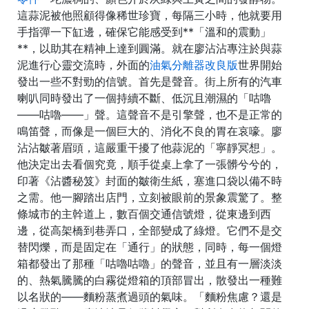
這蒜泥被他照顧得像稀世珍寶，每隔三小時，他就要用
手指彈一下缸邊，確保它能感受到**「溫和的震動」
**，以助其在精神上達到圓滿。就在廖沾沾專注於與蒜
泥進行心靈交流時，外面的
油氣分離器改良版
世界開始
發出一些不對勁的信號。首先是聲音。街上所有的汽車
喇叭同時發出了一個持續不斷、低沉且潮濕的「咕嚕
——咕嚕——」聲。這聲音不是引擎聲，也不是正常的
鳴笛聲，而像是一個巨大的、消化不良的胃在哀嚎。廖
沾沾皺著眉頭，這嚴重干擾了他蒜泥的「寧靜冥想」。
他決定出去看個究竟，順手從桌上拿了一張髒兮兮的，
印著《沾醬秘笈》封面的皺衛生紙，塞進口袋以備不時
之需。他一腳踏出店門，立刻被眼前的景象震驚了。整
條城市的主幹道上，數百個交通信號燈，從東邊到西
邊，從高架橋到巷弄口，全部變成了綠燈。它們不是交
替閃爍，而是固定在「通行」的狀態，同時，每一個燈
箱都發出了那種「咕嚕咕嚕」的聲音，並且有一層淡淡
的、熱氣騰騰的白霧從燈箱的頂部冒出，散發出一種難
以名狀的——麵粉蒸煮過頭的氣味。「麵粉焦慮？還是