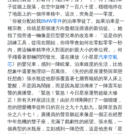
子從牆上脫落，在空中旋轉了一百八十度，穩穩地停在
了地面上的一個停車格中。這次，夾角是——零度。
「你被分配給我
BMW零件
的泊車學徒了。如果泊車是一
種宗教，你就是那個連方向盤都沒摸過的新信徒。」她
指了指旁邊一輛像是巨型嬰兒車的改造車：「這是你的
訓練工具，從現在開始，你得學會如何在零點零零一秒
內，將這輛車精準停入對面的針眼大小的車位裡。」何
手殘看著那輛閃閃發光、還在播放《小星星
汽車空氣
芯
》的嬰兒車，感到一陣眩暈。泊車維度的生活，比他
想象中還要無理頭一百萬倍。《失控的星座運勢與單戀
狂想曲》張水瓶從他那張覆蓋著七層舊報紙的單人床上
驚醒，不是因為鬧鐘，而是因為屋頂傳來了一陣震耳欲
聾的廣播聲。「緊急！緊急！今日星座運勢超級大修
正！所有天秤座請注意！由於月球剛剛打了一個噴嚏，
您的戀愛機率從昨日的百分之九十九點九，陡降至負百
分之八十七！」廣播員的聲音聽起來像是一個正在經歷
中年危機的雙子座，充滿了戲劇性的絕望。張水瓶，一
個典型的水瓶座，立刻感到一陣恐慌，這是他患有「星