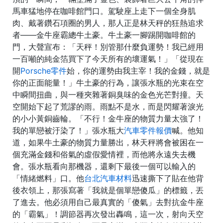
馬車猛地停在咖啡館門口。駕駛座上走下一個全身肌
肉、戴著鑽石項圈的男人，那人正是林天秤的狂熱追求
者——金牛座霸總牛土豪。牛土豪一腳踢開咖啡館的
門，大聲宣布：「天秤！別管那什麼負運勢！我已經用
一百噸的純金箔買下了今天所有的壞運氣！」「從現在
開
Porsche零件
始，你的運勢由我主宰！我的金錢，就是
你的正面能量！」牛土豪的行為，讓張水瓶的光束在空
中瞬間扭曲，與一種夾雜著銅臭味的金色光芒對撞。天
空開始下起了荒謬的雨。雨點不是水，而是閃耀著淚光
的小小黃銅齒輪。「不行！金牛座的物質力量太強了！
我的單戀被汙染了！」張水瓶大
汽車零件報價
喊。他知
道，如果牛土豪的物質力量勝出，林天秤將會被困在一
個充滿金錢和俗氣的虛假愛情裡，而他將永遠失去機
會。張水瓶看向那機器，還剩下最後一個可以輸入的
「情緒燃料」口。他
台北汽車材料
迅速撕下了貼在他背
後衣領上，那張寫著「我就是個單戀傻瓜」的標籤，丟
了進去。他必須用自己最真實的「傻氣」去對抗金牛座
的「霸氣」！調節器再次發出轟鳴，這一次，射向天空