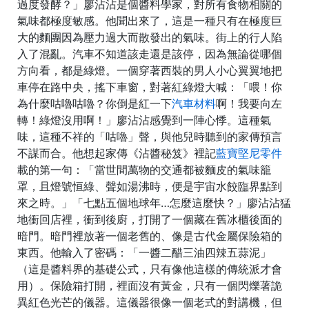
過度發酵？」廖沾沾是個醬料學家，對所有食物相關的
氣味都極度敏感。他聞出來了，這是一種只有在極度巨
大的麵團因為壓力過大而散發出的氣味。街上的行人陷
入了混亂。汽車不知道該走還是該停，因為無論從哪個
方向看，都是綠燈。一個穿著西裝的男人小心翼翼地把
車停在路中央，搖下車窗，對著紅綠燈大喊：「喂！你
為什麼咕嚕咕嚕？你倒是紅一下
汽車材料
啊！我要向左
轉！綠燈沒用啊！」廖沾沾感覺到一陣心悸。這種氣
味，這種不祥的「咕嚕」聲，與他兒時聽到的家傳預言
不謀而合。他想起家傳《沾醬秘笈》裡記
藍寶堅尼零件
載的第一句：「當世間萬物的交通都被麵皮的氣味籠
罩，且燈號恒綠、聲如湯沸時，便是宇宙水餃臨界點到
來之時。」「七點五個地球年…怎麼這麼快？」廖沾沾猛
地衝回店裡，衝到後廚，打開了一個藏在舊冰櫃後面的
暗門。暗門裡放著一個老舊的、像是古代金屬保險箱的
東西。他輸入了密碼：「一醬二醋三油四辣五蒜泥」
（這是醬料界的基礎公式，只有像他這樣的傳統派才會
用）。保險箱打開，裡面沒有黃金，只有一個閃爍著詭
異紅色光芒的儀器。這儀器很像一個老式的對講機，但