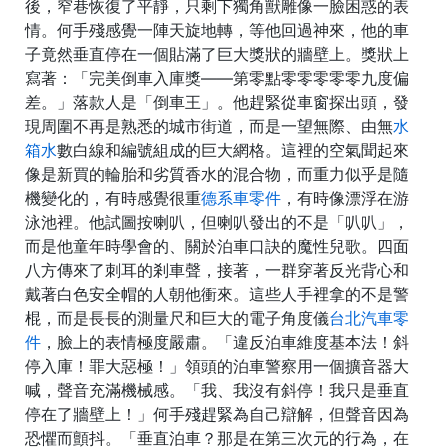
後，窄巷恢復了平靜，只剩下獨角獸雕像一臉困惑的表
情。何手殘感覺一陣天旋地轉，等他回過神來，他的車
子竟然垂直停在一個貼滿了巨大獎狀的牆壁上。獎狀上
寫著：「完美倒車入庫獎——第零點零零零零零九度偏
差。」落款人是「倒車王」。他趕緊從車窗探出頭，發
現周圍不再是熟悉的城市街道，而是一望無際、由無
水
箱水
數白線和編號組成的巨大網格。這裡的空氣聞起來
像是新買的輪胎和劣質香水的混合物，而重力似乎是隨
機變化的，有時感覺很重
德系車零件
，有時像漂浮在游
泳池裡。他試圖按喇叭，但喇叭發出的不是「叭叭」，
而是他童年時學會的、關於泊車口訣的魔性兒歌。四面
八方傳來了刺耳的剎車聲，接著，一群穿著反光背心和
戴著白色安全帽的人朝他衝來。這些人手裡拿的不是警
棍，而是長長的測量尺和巨大的電子角度儀
台北汽車零
件
，臉上的表情極度嚴肅。「違反泊車維度基本法！斜
停入庫！罪大惡極！」領頭的泊車警察用一個擴音器大
喊，聲音充滿機械感。「我、我沒有斜停！我只是垂直
停在了牆壁上！」何手殘趕緊為自己辯解，但聲音因為
恐懼而顫抖。「垂直泊車？那是在第三次元的行為，在