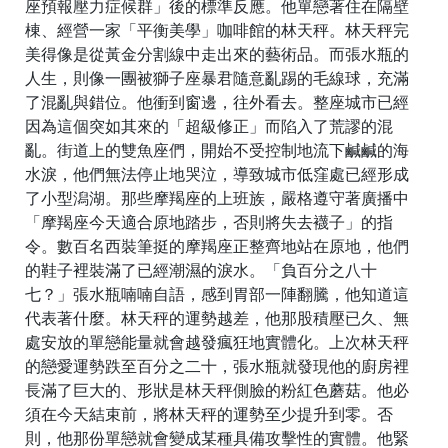
座預報壓力症候群」後的標準反應。他單戀著住在隔壁
棟、經營一家「平衡美學」咖啡館的林天秤。林天秤完
美得像是從黃金分割線中走出來的藝術品。而張水瓶的
人生，則像一團被獅子座暴君隨意亂踢的毛線球，充滿
了混亂與錯位。他衝到窗邊，往外看去。整座城市已經
因為這個突如其來的「超級修正」而陷入了荒謬的混
亂。街道上的雙魚座們，開始不受控制地流下鹹鹹的海
水淚，他們無法停止地哭泣，導致城市低窪處已經形成
了小型潟湖。那些摩羯座的上班族，嚴格遵守著廣播中
「摩羯座今天適合原地踏步，否則將失去襪子」的指
令。數百名西裝筆挺的摩羯座正整齊地站在原地，他們
的鞋子裡裝滿了已經潮濕的淚水。「負百分之八十
七？」張水瓶喃喃自語，感到胃部一陣翻騰，他知道這
代表著什麼。林天秤的運勢越差，他那股積壓已久、無
處安放的單戀能量就會越發瘋狂地實體化。上次林天秤
的戀愛運勢跌至百分之二十，張水瓶就發現他的廚房裡
長滿了巨大的、形狀是林天秤側臉的粉紅色蘑菇。他必
須在今天結束前，將林天秤的運勢至少提升到零。否
則，他那份單戀就會變成某種具備攻擊性的實體。他緊