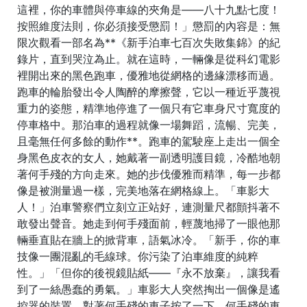
這裡，你的車體與停車線的夾角是——八十九點七度！
按照維度法則，你必須接受懲罰！」懲罰的內容是：無
限次觀看一部名為**《新手泊車七百次失敗集錦》的紀
錄片，直到哭泣為止。就在這時，一輛像是從科幻電影
裡開出來的黑色跑車，優雅地從網格的邊緣漂移而過。
跑車的輪胎發出令人陶醉的摩擦聲，它以一種近乎蔑視
重力的姿態，精準地停進了一個只有它車身尺寸寬度的
停車格中。那泊車的過程就像一場舞蹈，流暢、完美，
且毫無任何多餘的動作**。跑車的駕駛座上走出一個全
身黑色皮衣的女人，她戴著一副透明護目鏡，冷酷地朝
著何手殘的方向走來。她的步伐優雅而精準，每一步都
像是被測量過一樣，完美地落在網格線上。「車影大
人！」泊車警察們立刻立正站好，連測量尺都顫抖著不
敢發出聲音。她走到何手殘面前，輕蔑地掃了一眼他那
輛垂直貼在牆上的掀背車，語氣冰冷。「新手，你的車
技像一團混亂的毛線球。你污染了泊車維度的純粹
性。」「但你的後視鏡貼紙——『永不放棄』，讓我看
到了一絲愚蠢的勇氣。」車影大人突然掏出一個像是遙
控器的裝置，對著何手殘的車子按了一下。何手殘的車