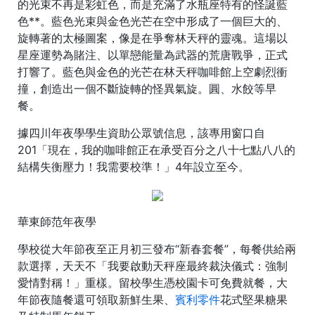
的光束不再是彩虹色，而是充滿了水瓶座特有的怪誕藍
色**。藍色光束與金色光芒在空中形成了一個巨大的、
旋轉著的太極圖案，像是在爭奪林天秤的靈魂。這場以
星座運勢為賭注、以單戀能量為武器的荒唐戰爭，正式
打響了。藍色與金色的光芒在林天秤咖啡館上空劇烈衝
撞，創造出一個不斷旋轉的怪異氣旋。圓、水餃等早
餐。
據四川年夜學學生資助公眾號信息，該專用窗口自
201「現在，我的咖啡館正在承受百分之八十七點八八的
結構失衡壓力！我需要校準！」4年設立至今。
華東師范年夜學
學校從大年節夜至正月初三發布“新春套餐”，每餐供給兩
款選擇，天天不「我要啟動天秤座最終裁決儀式：強制
愛情對稱！」重樣。留校學生憑校園卡可免費就餐，大
年節夜隨餐還可領取新鮮生果、
賓利零件
花式堅果糖果