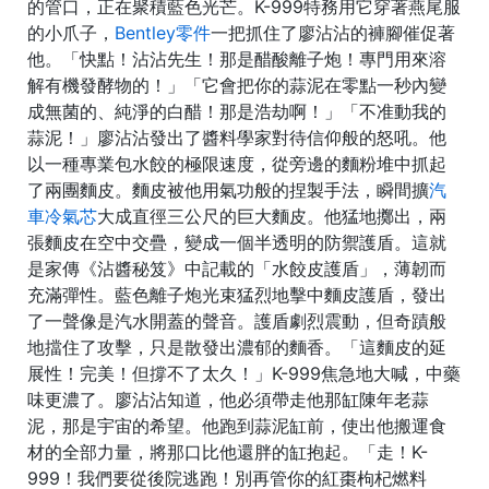
的管口，正在聚積藍色光芒。K-999特務用它穿著燕尾服
的小爪子，
Bentley零件
一把抓住了廖沾沾的褲腳催促著
他。「快點！沾沾先生！那是醋酸離子炮！專門用來溶
解有機發酵物的！」「它會把你的蒜泥在零點一秒內變
成無菌的、純淨的白醋！那是浩劫啊！」「不准動我的
蒜泥！」廖沾沾發出了醬料學家對待信仰般的怒吼。他
以一種專業包水餃的極限速度，從旁邊的麵粉堆中抓起
了兩團麵皮。麵皮被他用氣功般的捏製手法，瞬間擴
汽
車冷氣芯
大成直徑三公尺的巨大麵皮。他猛地擲出，兩
張麵皮在空中交疊，變成一個半透明的防禦護盾。這就
是家傳《沾醬秘笈》中記載的「水餃皮護盾」，薄韌而
充滿彈性。藍色離子炮光束猛烈地擊中麵皮護盾，發出
了一聲像是汽水開蓋的聲音。護盾劇烈震動，但奇蹟般
地擋住了攻擊，只是散發出濃郁的麵香。「這麵皮的延
展性！完美！但撐不了太久！」K-999焦急地大喊，中藥
味更濃了。廖沾沾知道，他必須帶走他那缸陳年老蒜
泥，那是宇宙的希望。他跑到蒜泥缸前，使出他搬運食
材的全部力量，將那口比他還胖的缸抱起。「走！K-
999！我們要從後院逃跑！別再管你的紅棗枸杞燃料