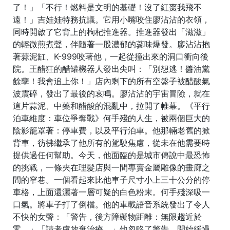
了！」「不行！燃料是文明的基礎！沒了紅棗我飛不
遠！」吉娃娃特務抗議。它用小嘴咬住廖沾沾的衣領，
同時開啟了它背上的枸杞推進器。推進器發出「滋滋」
的輕微煎煮聲，伴隨著一股濃郁的蔘味爆發。廖沾沾抱
著蒜泥缸、K-999咬著他，一起從撞出來的洞口衝向後
院。王醋狂的醋罐機器人發出尖叫：「別想逃！醬油黨
餘孽！我會追上你！」店內剩下的所有空盤子被醋酸氣
波震碎，發出了最後的哀鳴。廖沾沾的宇宙冒險，就在
這片蒜泥、中藥和醋酸的混亂中，拉開了帷幕。《平行
泊車維度：車位爭奪戰》何手殘的人生，被兩個巨大的
陰影籠罩著：停車費，以及平行泊車。他那輛老舊的掀
背車，彷彿繼承了他所有的駕駛焦慮，從未在他需要時
提供過任何幫助。今天，他面臨的是城市傳說中最恐怖
的挑戰，一條夾在理髮店與一間專賣金屬雕像的畫廊之
間的窄巷。一個看起來比他車子尺寸小上三十公分的停
車格，上面還灑著一層可疑的白色粉末。何手殘深吸一
口氣。將車子打了倒檔。他的車載語音系統發出了令人
不快的女聲：「警告，後方障礙物距離：無限趨近於
零。」「請考慮放棄治療。」他忽略了警告，開始緩慢