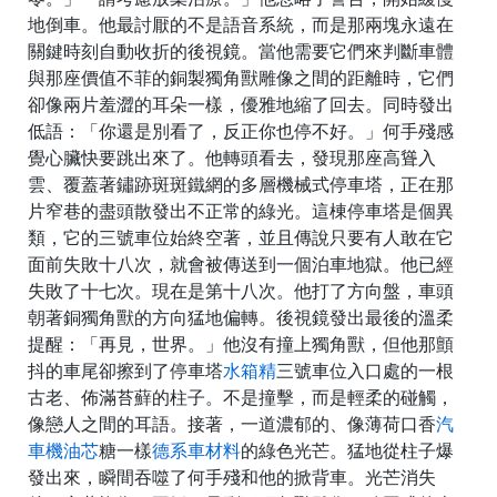
地倒車。他最討厭的不是語音系統，而是那兩塊永遠在
關鍵時刻自動收折的後視鏡。當他需要它們來判斷車體
與那座價值不菲的銅製獨角獸雕像之間的距離時，它們
卻像兩片羞澀的耳朵一樣，優雅地縮了回去。同時發出
低語：「你還是別看了，反正你也停不好。」何手殘感
覺心臟快要跳出來了。他轉頭看去，發現那座高聳入
雲、覆蓋著鏽跡斑斑鐵網的多層機械式停車塔，正在那
片窄巷的盡頭散發出不正常的綠光。這棟停車塔是個異
類，它的三號車位始終空著，並且傳說只要有人敢在它
面前失敗十八次，就會被傳送到一個泊車地獄。他已經
失敗了十七次。現在是第十八次。他打了方向盤，車頭
朝著銅獨角獸的方向猛地偏轉。後視鏡發出最後的溫柔
提醒：「再見，世界。」他沒有撞上獨角獸，但他那顫
抖的車尾卻擦到了停車塔
水箱精
三號車位入口處的一根
古老、佈滿苔蘚的柱子。不是撞擊，而是輕柔的碰觸，
像戀人之間的耳語。接著，一道濃郁的、像薄荷口香
汽
車機油芯
糖一樣
德系車材料
的綠色光芒。猛地從柱子爆
發出來，瞬間吞噬了何手殘和他的掀背車。光芒消失